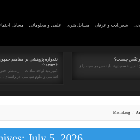
یخی
شعر،ادب و عرفان
مسايل هنری
علمی و معلوماتی
مسايل اجتما
و نَفْس چیست؟
نقدواره پژوهشیِ بر مفاهیم جمهور
جمهوریت
 الدین « سعیدی» بادِ نفس مر سینه را ز
1میرعبدالواحد سادات از منظر حقو
ه…
اساسی و علوم سیاسی در راستای : 
Mashal.org
Ar
hives:
July 5, 2026