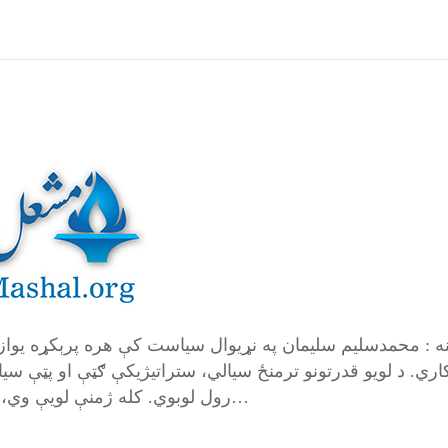
نه : محمدسليم سليمان په نړیوال سیاست کې هره پرېکړه یواز
ري. د لویو قدرتونو ترمنځ سیالي، ستراتیژیکې ګټې او پټې 
رول لوبوي. کله ژمنې لویې وي، خو عملي اقدامات محدود وي، او کله بیا د هېوادونو…