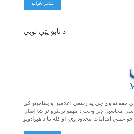
بیشتر بخوانید
د ناټو پټې لوبې
ې هغه نه وي چې په رسمي اعلامیو او پېغامونو کې
سیاسي محاسبې ډېر وخت د مهمو پرېکړو تر شا اصلي