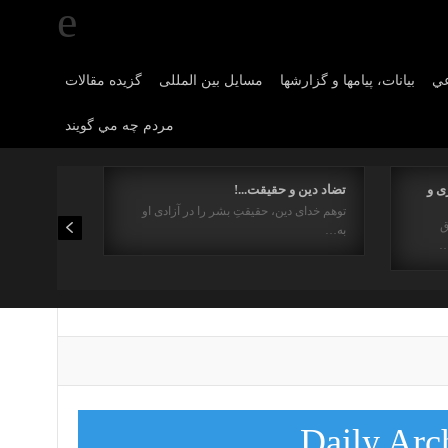
عي
بیانات، پیامها و گزارشها
مسایل بین المللی
گزیده مقالات
مردم چه مي گويند
ی و
تضاد دین و حقیقت...!
توهم خدای دین، حقیقتِ بشر را در آزادی او
ق
به…
…
Daily Arc