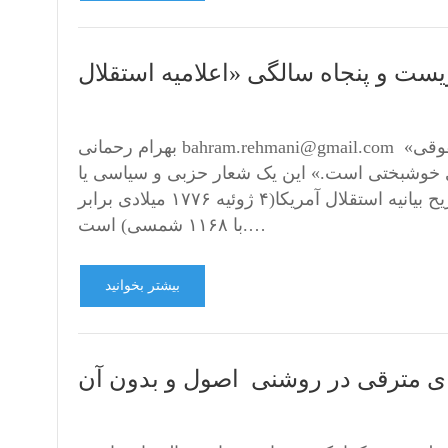
بهرام رحمانی bahram.rehmani@gmail.com «همه انسان‌ها برابر آفریده شده‌اند و آفریننده جهان به آن‌ها حقوقی
وی خوشبختی است.» این یک شعار حزبی و سیاسی یا
بخشی از مرام‌ کمونیستی و نظام سوسیالیستی نیست بلکه نص صریح بیانیه استقلال آمریکا‌(۴ ژوئیه ۱۷۷۶ میلادی برابر
با ۱۱۶۸ شمسی) است.…
بیشتر بخوانید
ی مترقی در روشنی اصول و بدون آن