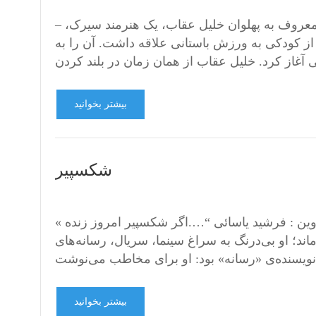
– دکتر بیژن باران خلیل طریقت پیما (۱۹۲۴-۲۰۲۳، ۹۹ ساله)، معروف به پهلوان خلیل عقاب، یک هنرمند سیرک،
 از کودکی به ورزش‌ باستانی علاقه داشت. آن را به
بیشتر بخوانید
شکسپیر
« آن ‌جا که انسان برای نخستین ‌بار خود را بر صحنه دید » تهیه و تدوین : فرشید یاسائی “….اگر شکسپیر امروز زنده
اند؛ او بی‌درنگ به سراغ سینما، سریال، رسانه‌های
بیشتر بخوانید