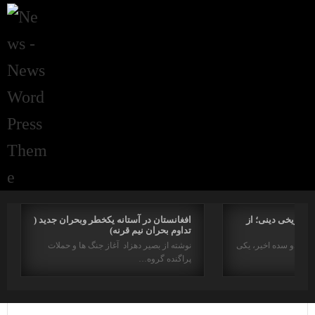
راتاریخی دینی؛ از
افغانستان در آستانه یکخطر وبحران جدید (
تداوم بحران نیم قرنه)
د در دو سده اخیر، یکی
نوشته از بصیر دهزاد آغاز جنگ ها و حملات
پراگنده گروه…