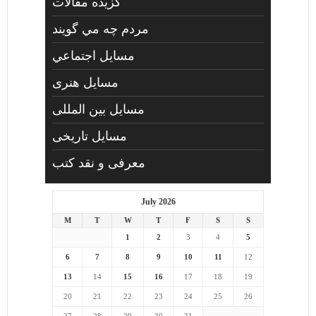
گزیده مقالات
مردم چه مي گويند
مسايل اجتماعي
مسايل هنری
مسایل بین المللی
مسایل تاریخی
معرفی و نقد کتب
July 2026
M
T
W
T
F
S
S
1
2
3
4
5
6
7
8
9
10
11
12
13
14
15
16
17
18
19
20
21
22
23
24
25
26