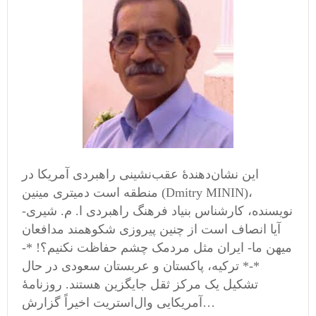
این نشان‌دهندۀ عقب‌نشینی راهبردی آمریکا در
منطقه است دمیتری مینین (Dmitry MININ)،
نویسنده، کارشناس بنیاد فرهنگ راهبردی ا. م. شیری-
آیا انصاف است از چنین پیروزی شکوهمند مدافعان
میهن ما- ایران مثل مردمک چشم حفاظت نکنیم؟! *-
*-* ترکیه، پاکستان و عربستان سعودی در حال
تشکیل یک مرکز ثقل جایگزین هستند. روزنامۀ
آمریکایی وال‌استریت اخیراً گزارش…