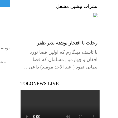
نشرات پیشین مشعل
رحلت با افتخار نوشته نذیر ظفر
نویسن
با تاسف مینگارم که اولین فضا نورد
افغان و چهارمین مسلمان که فضا
دیپلماسی اجرا می‌کند؛ یادداشت تفاهمی که ابتدا امضا شد، سپس بلافاصله توسط آمریکا نقض گردید، دوباره مورد…
پیمایی نمود ( عبد الاحد مومند) داعی…
TOLONEWS LIVE