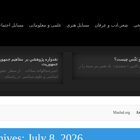
یخی
شعر،ادب و عرفان
مسايل هنری
علمی و معلوماتی
مسايل اجتما
و نَفْس چیست؟
نقدواره پژوهشیِ بر مفاهیم جمهور
جمهوریت
 الدین « سعیدی» بادِ نفس مر سینه را ز
1میرعبدالواحد سادات از منظر حقو
ه…
اساسی و علوم سیاسی در راستای : 
Mashal.org
Ar
hives:
July 8, 2026