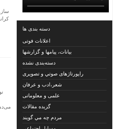
سازو
کران
دسته بندی ها
اعلانات فوتی
بیانات، پیامها و گزارشها
دسته‌بندی نشده
راپورتاژهای صوتي و تصويری
شعر،ادب و عرفان
نو
علمی و معلوماتی
گزیده مقالات
می‌ده
مردم چه مي گويند
مسايل اجتماعي