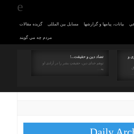
عي
بیانات، پیامها و گزارشها
مسایل بین المللی
گزیده مقالات
مردم چه مي گويند
ی و
تضاد دین و حقیقت...!
توهم خدای دین، حقیقتِ بشر را در آزادی او
ق
به…
…
Daily Arc