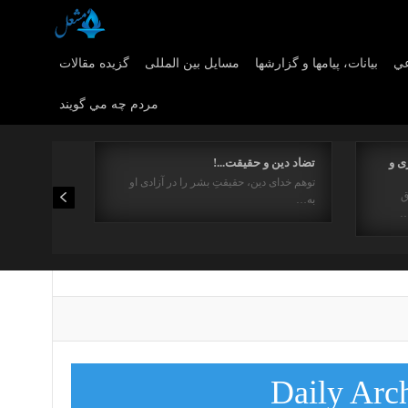
عي
بیانات، پیامها و گزارشها
مسایل بین المللی
گزیده مقالات
مردم چه مي گويند
ی و
تضاد دین و حقیقت...!
توهم خدای دین، حقیقتِ بشر را در آزادی او
ق
به…
…
Daily Arc