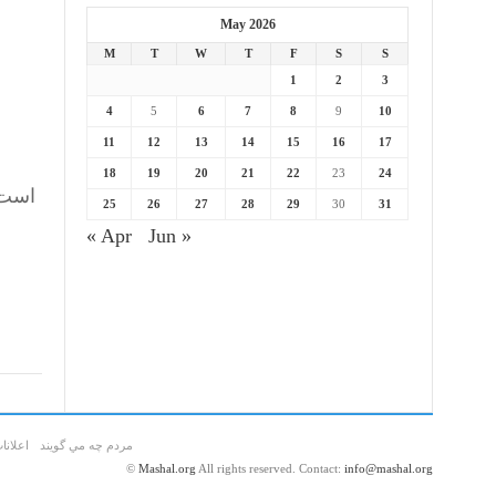
May 2026
M
T
W
T
F
S
S
1
2
3
4
5
6
7
8
9
10
11
12
13
14
15
16
17
18
19
20
21
22
23
24
است!
25
26
27
28
29
30
31
« Apr
Jun »
مردم چه مي گويند
اعلانا
©
Mashal.org
All rights reserved. Contact:
info@mashal.org