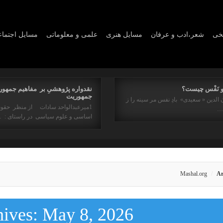
یخی
شعر،ادب و عرفان
مسايل هنری
علمی و معلوماتی
مسايل اجتما
و نَفْس چیست؟
نقدواره پژوهشیِ بر مفاهیم جمهور
جمهوریت
 الدین « سعیدی» بادِ نفس مر سینه را ز
1میرعبدالواحد سادات از منظر حقو
ه…
اساسی و علوم سیاسی در راستای : 
Mashal.org
Ar
hives:
May 8, 2026