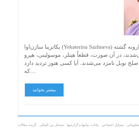
یکاترینا ساژن‌اوا (Yekaterina Sazhneva) ا. م. شیری- بالاخره، نفهمیدم که نوع بشر دیوانه شده یا دنیا وارونه گشته
شدند، در آن صورت، قطعاً هیتلر، موسولینی، هیرو
 صلح نوبل نامزد می‌شدند. آیا کسی هنوز تردید دارد
که…
بیشتر بخوانید
علوماتی
مسايل اجتماعي
بیانات، پیامها و گزارشها
مسایل بین المللی
گزیده مقالات