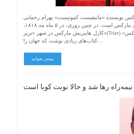
 «مانیفیست کمونیست» بهرام رحمانی bahram.rehmani@gmail.com روز سه‌شنبه
پنجم ماه مه 2026 برابر با پانزدهم اردیبهشت 1405، زادروز کارل مارکس است. در چنین روزی، در ۵ ماه مه ۱۸۱۸،
کارل هاینریش مارکس در شهر «تریر»(Trier) آلمان متولد شد. او به‌همراه یار تمامی عمرش «فردریش انگلس»
کتاب‌های زیادی نوشت که جهان را…
بیشتر بخوانید
نیمه‌راه رها شد و حالا نوبت کوبا است