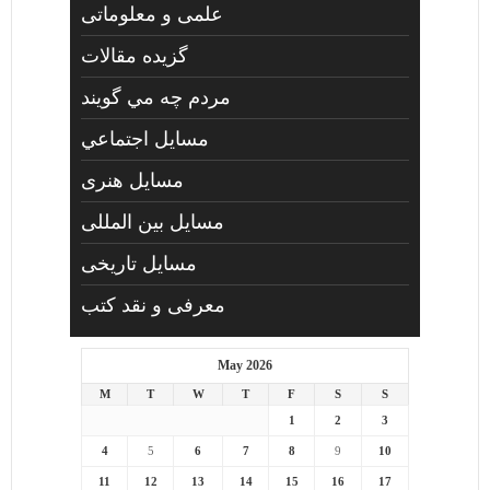
علمی و معلوماتی
گزیده مقالات
مردم چه مي گويند
مسايل اجتماعي
مسايل هنری
مسایل بین المللی
مسایل تاریخی
معرفی و نقد کتب
May 2026
M
T
W
T
F
S
S
1
2
3
4
5
6
7
8
9
10
11
12
13
14
15
16
17