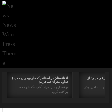
راتاریخی دینی؛ از
افغانستان در آستانه یکخطر وبحران جدید (
تداوم بحران نیم قرنه)
د در دو سده اخیر، یکی
نوشته از بصیر دهزاد آغاز جنگ ها و حملات
پراگنده گروه…