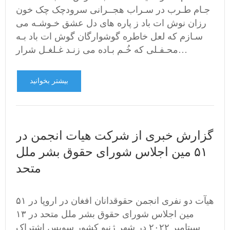
جـام طـرب در سـراب هجــرانی سرودچک چک خون
رزان نوش ات باد ز پاره های دل عشق خـوشـه می
سـازم که لعل خاطره گوشوارگان گوش ات باد بـه
محـفـلی که خُـم بـاده می زنـد غـلغـل شرار…
بیشتر بخوانید
گزارش خبری از شرکت هيات انجمن در
۵۱ مین اجلاس شورای حقوق بشر ملل
متحد
هیآت دو نفری انجمن حقوقدانان افغان در اروپا در ۵۱
مین اجلاس شورای حقوق بشر ملل متحد در ۱۳
سپتامبر ۲۰۲۲ در شهر ژنیو کشور سویس اشتراک