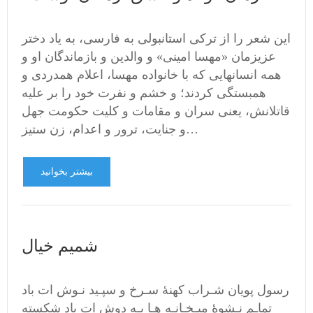
این شعر را از ترکی استانبولی به فارسی، به یاد دختر
عزیزمان «مهسا امینی» و والدین و بازماندگان او و
همه انسانهایی که با خانواده مهسا، اعلام همدردی و
همبستگی کردند؛ و خشم و نفرت خود را بر علیه
قاتلانش، یعنی سران و مقامات و کلیت حکومت جهل
و جنایت، ترور و اعدام، زن ستیز…
بیشتر بخوانید
شمیم خیال
رسول پویان شـراب کهنۀ سـرخ و سپـید نـوش ات باد
تماـم نـشوۀ میـخـانـه هـا بـه دوش ات باد شکسته