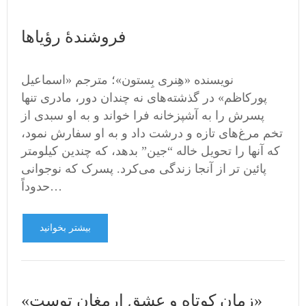
فروشندۀ رؤیاها
نویسنده «هِنری بِستون»؛ مترجم «اسماعیل
پورکاظم» در گذشته‌های نه چندان دور، مادری تنها
پسرش را به آشپزخانه فرا خواند و به او سبدی از
تخم مرغ‌های تازه و درشت داد و به او سفارش نمود،
که آنها را تحویل خاله “جین” بدهد، که چندین کیلومتر
پائین تر از آنجا زندگی می‌کرد. پسرک که نوجوانی
حدوداً…
بیشتر بخوانید
«زمان کوتاه و عشق ارمغان توست»