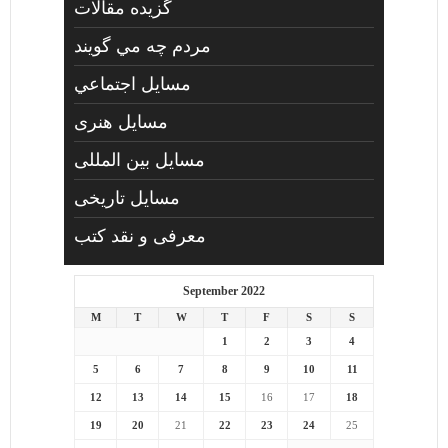
گزیده مقالات
مردم چه مي گويند
مسايل اجتماعي
مسايل هنری
مسایل بین المللی
مسایل تاریخی
معرفی و نقد کتب
September 2022
M
T
W
T
F
S
S
1
2
3
4
5
6
7
8
9
10
11
12
13
14
15
16
17
18
19
20
21
22
23
24
25