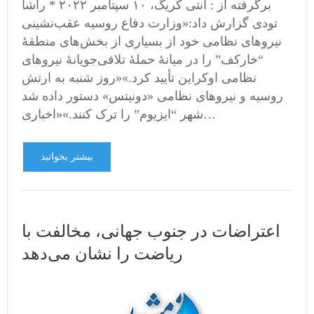
برگرفته از : آنتی کریگ، ۱۰ سپتامبر ۲۰۲۲ * راشا
تودی گزارش داد:«وزارت دفاع روسیه عقب‌نشینی
نیروهای نظامی‌ خود از بسیاری از بخش‌های منطقۀ
“خارکف” را در میانۀ حملۀ تلافی‌جویانۀ نیروهای
نظامی‌ اوکراین تأیید کرد.»«روز شنبه به ارتش
روسیه و نیروهای نظامی «دونیتس» دستور داده شد
شهر “ایزیوم” را ترک کنند.»«اخباری…
بیشتر بخوانید
اعتراضات در جنوب جهانی، مخالفت با
ریاضت را نشان می‌دهد