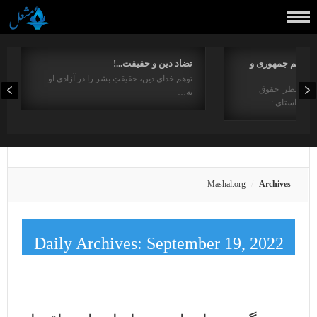
مفاهیم جمهوری و
تضاد دین و حقیقت...!
توهم خدای دین، حقیقتِ بشر را در آزادی او
ت از منظر حقوق
به…
در راستای : …
Mashal.org
Archives
Daily Archives:
September 19, 2022