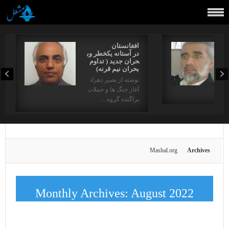
افغانستان
در آستانه یکخطر وب
حران جدید ( تداوم
بحران نیم قرنه)
نوشته از بصیر دهزاد
آغاز جنگ ها و حملات
دها…
پراگنده گروه…
Mashal.org
Archives
Monthly Archives:
August 2022