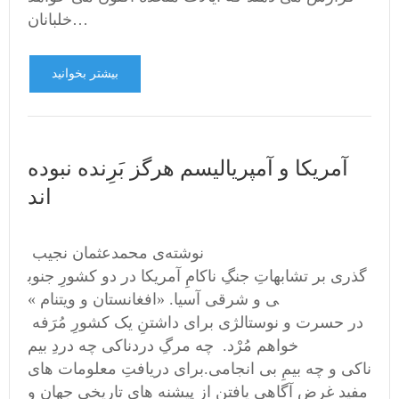
خلبانان…
بیشتر بخوانید
آمریکا و آمپریالیسم هرگز بَرِنده نبوده
اند
نوشته‌ی محمد‌عثمان نجیب
گذری بر تشابهاتِ جنگِ ناکامِ آمریکا در دو کشورِ جنوب
ی و شرقی آسیا. «افغانستان و ویتنام »
در حسرت و‌ نوستالژی برای داشتنِ یک کشورِ مُرَفه
خواهم مُرْد. چه مرگِ دردناکی چه دردِ بیم‌
ناکی و چه بیمِ بی‌ انجامی.برای دریافتِ معلومات های
مفید غرضِ آگاهی یافتن از پیشنه های تاریخی جهان و