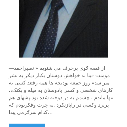
از قصه ګوی پرحرف می شنویم « نصیراحمد—
مومند» «بنا به خواهش دوستان یکبار دیګر به نشر
میر سد» روز جمعه بودبچه ها همه رفتند کسی به
کارهای شخصی و کسی بادوستان به میله و پکنک،،
تنها ماندم ، چشمم به در دوخته شده بود،پشهای هم
پرنزد وکسی در رابازنکرد .به چرت وفکربودم که
کدام سرګرمی پیدا…