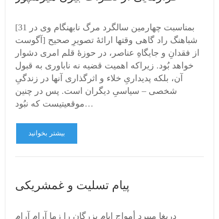
[بمناسبت چهارمین سالگرد مرگ نابهنگام وی در 31
آگوست] شباهنگ راد گاهی وقتها ارائۀ تصویرِ صحیح
از فقدانِ و جایگاهِ عناصر، در حوزۀ قلم امری دشوار
خواهد بُود. زیراکه اهمیت قضیه نه ناباوری به قبول
آن، بلکه پدیداریِ خلاء و اثرگذاری آنها در زندگیِ
شخصی – سیاسیِ دیگران است. پس در چنین
موقعیتیست که نبُود…
بیشتر بخوانید
پیام تسلیت و غمشریکی
دریغا میبرد أمواج ایام بزرگان را زما آرام آرام