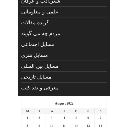
شعر،ادب و عرفان
علمی و معلوماتی
گزیده مقالات
مردم چه مي گويند
مسايل اجتماعي
مسايل هنری
مسایل بین المللی
مسایل تاریخی
معرفی و نقد کتب
August 2022
M
T
W
T
F
S
S
1
2
3
4
5
6
7
8
9
10
11
12
13
14