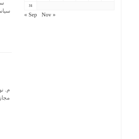
سا
31
سیاس
« Sep
Nov »
مجازا