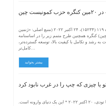
ست چین
مترجم: ک. رادین برگرفته از : سایت «ساویتسکایا راسیا» شماره ۱۱۹ (۱۵۲۳۴)، ۲۴ اکتبر ۲۰۲۲ (منبع اصلی: «ژنمین
چین) کنگره همچنین طرح متمم زیر را در اساسنامه
ه رشد و تکامل با کیفیت بالا، توسعه گسترده‌تر،
کامل‌تر…
بیشتر بخوانید
و یا چیزی که چپ را در غرب نابود کرد
نویسنده: داگمار هن مترجم: سایت «۱۰ مهر»برگرفته از : راشا تودی، ۲۰ اکتبر ۲۰۲۲ * این یک دنیای وارونه است.