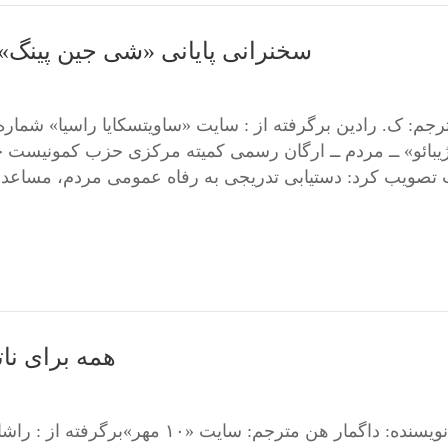
سخنرانی پایانی «شی جین پینگ» در ۲۰‌مین کنگره حزب کمونی
یبائو» ــ مردم ــ ارگان رسمی ‌کمیته مرکزی حزب کمونیست 
تصویب کرد: دستیابی تدریجی به رفاه عمومی ‌مردم، مساعدت ب
همه برای نات