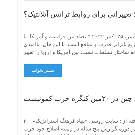
 تغییراتی برای روابط ترانس آتلانتیک؟
نویسنده: وانگ شومترجم: سایت «۱۰ مهر»برگرفته از : گلوبال تایمز، ۲۵ اکتبر ۲۰۲۲ * تضاد بین فرانسه و آمریکا، یا
زیع نابرابر قدرت و منافع است. با این حال، ناامیدی
بیشتر بخوانید
حزب کمونیست
صنعتی‌سازی نویننویسنده: ویکتور پیروژنکومترجم: ک. رادین برگرفته از : سایت روسی «بنیاد فرهنگ استراتژیک»، ۲۰
ی ‌که در دوره گزارش پنج ساله در زمینه اصلاح خود حزب