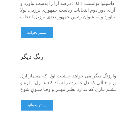
پس از شمارش آرای دور دوم انتخابات ریاست جمهوری برزیل، لولا داسیلوا توانست 50.81 درصد آرا را بدست بیاورد و
ای دور دوم انتخابات ریاست جمهوری برزیل، لولا
بیشتر بخوانید
رنگِ دیگر
ارژنگ دیگر می خواهد خـشـت اول که معـمار ازل
و حـالی که دل غـمزده را شـاد کند غــزل تــازه و
بیشتر بخوانید