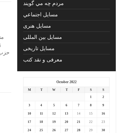
مردم چه مي گويند
مسايل اجتماعي
مسايل هنری
مسایل بین المللی
ژ
مسایل تاریخی
حزب 
معرفی و نقد کتب
October 2022
M
T
W
T
F
S
S
1
2
3
4
5
6
7
8
9
10
11
12
13
14
15
16
17
18
19
20
21
22
23
24
25
26
27
28
29
30