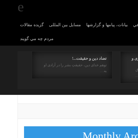
عي
بیانات، پیامها و گزارشها
مسایل بین المللی
گزیده مقالات
مردم چه مي گويند
ی و
تضاد دین و حقیقت...!
توهم خدای دین، حقیقتِ بشر را در آزادی او
ق
به…
…
Monthly Ar