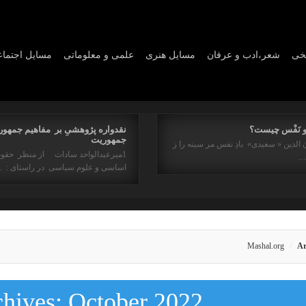
یخی
شعر،ادب و عرفان
مسايل هنری
علمی و معلوماتی
مسايل اجتما
و نَفْس چیست؟
نقدواره پژوهشیِ بر مفاهیم جمهور
جمهوریت
 الدین « سعیدی» بادِ نفس مر سینه را ز
1میرعبدالواحد سادات از منظر حقو
ه…
اساسی و علوم سیاسی در راستای : 
Mashal.org
Ar
chives:
October 2022