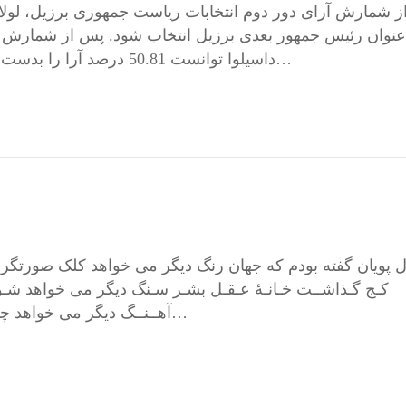
عنوان رئیس جمهور بعدی برزیل انتخاب شود. پس از شمارش آر
داسیلوا توانست 50.81 درصد آرا را بدست بیاورد و به عنوان رئیس جمهور بعدی برزیل انتخاب…
پویان گفته بودم که جهان رنگ دیگر می خواهد کلک صورتگرو
کـج گـذاشــت خـانـۀ عـقـل بشـر سـنگ دیگر می خواهد شـور 
آهــنــگ دیگر می خواهد چـشـم نـازی که نـدارد نظـر مهــر و وفـا شـوقِ شوخ…