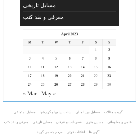
مسایل تاریخی
معرفی و نقد کتب
April 2023
M
T
W
T
F
S
S
1
2
3
4
5
6
7
8
9
10
11
12
13
14
15
16
17
18
19
20
21
22
23
24
25
26
27
28
29
30
« Mar
May »
گزیده مقالات
مسایل بین المللی
بیانات، پیامها و گزارشها
مسايل اجتماعي
علمی و معلوماتی
مسايل هنری
شعر،ادب و عرفان
مسایل تاریخی
معرفی و نقد کتب
آگهی ها
اعلانات فوتی
مردم چه مي گويند