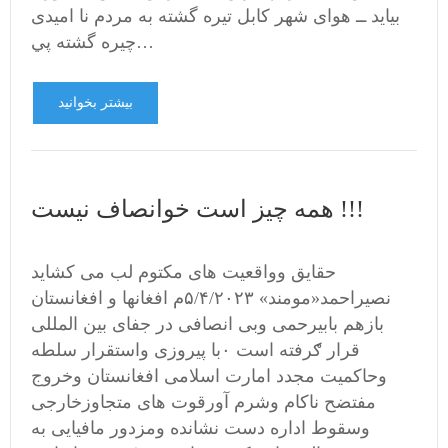
بیاید ــ هوای شهر کابل تیره گشته به مردم نا امیدی
چیره گشته پي…
بیشتر بخوانید
همه چیز است خوانصاف نیست !!!
حقایق وواقعیت های مکتوم لب می کشاید
نصیراحمد«مومند» ۵/۴/۲۰۲۳م افغانها و افغانستان
بازهم بابیرحمی وبی انصافی در جفای بین المللی
قرار ګرفته است ۰با پیروزی واستقرار سلطه
وحاکمیت مجدد امارت اسلامی افغانستان وخروج
مفتضح ناکام وشرم آورقوت های متجاوزخارجی
وسقوط اداره دست نشانده ومزدور مافیایی به