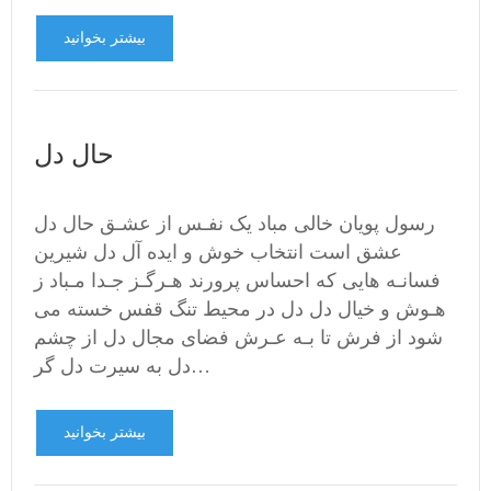
بیشتر بخوانید
حال دل
رسول پویان خالی مباد یک نفـس از عشـق حال دل
عشق است انتخاب خوش و ایده آل دل شیرین
فسانـه هایی که احساس پرورند هـرگـز جـدا مـباد ز
هـوش و خیال دل دل در محیط تنگ قفس خسته می
شود از فرش تا بـه عـرش فضای مجال دل از چشم
دل به سیرت دل گر…
بیشتر بخوانید