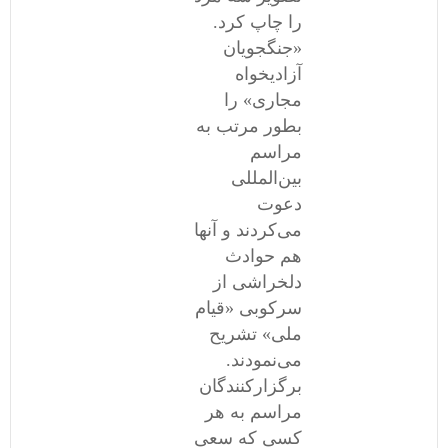
را چاپ کرد.
«جنگجویان
آزادیخواه
مجاری» را
بطور مرتب به
مراسم
بین‌المللی
دعوت
می‌کردند و آنها
هم حوادث
دلخراشی از
سرکوبی «قیام
ملی» تشریح
می‌نمودند.
برگزارکنندگان
مراسم به هر
کسی که سعی