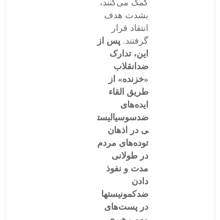
کمک می‌کنند،
بشدت هدف
انتقاد قرار
گرفتند.
پس از
این، تدارک
ضدانقلاب
«خزنده» از
طریق القاء
ایده‌های
ضدسوسیالیست
ی در اذهان
توده‌های مردم
در طولانی
مدت و نفوذ
دادن
ضدکمونیستها
در پست‌های
مهم رهبری