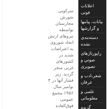
اعلانات
سرکوبی
فوتی
شورش
بیانات، پیامها
مجارستان
و گزارشها
بواسطه
نیروهای ارتش
دسته‌بندی
اتحاد شوروی
نشده
به اعتراضات
راپورتاژهای
شدید در
صوتي و
کشورهای
تصويری
غربی منجر
گردید. زیر
شعر،ادب و
فشار آنها در ۴
عرفان
نوامبر سال
علمی و
١۹۵۶ مجمع
معلوماتی
عمومی
فوق‌العاده
گزیده