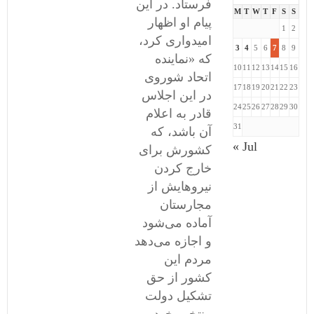
فرستاد. در این
M
T
W
T
F
S
S
پیام او اظهار
1
2
امیدواری کرد،
3
4
5
6
7
8
9
که «نماینده
10
11
12
13
14
15
16
اتحاد شوروی
17
18
19
20
21
22
23
در این اجلاس
24
25
26
27
28
29
30
قادر به اعلام
31
آن باشد، که
« Jul
کشورش برای
خارج کردن
نیروهایش از
مجارستان
آماده می‌شود
و اجازه می‌دهد
مردم این
کشور از حق
تشکیل دولت