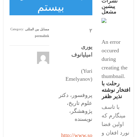
نشرات
بیستم
پیشین
مشعل
مسایل بین المللی
Category:
۲
permalink
An error
یوری
occured
امیلیانوف
during
creating the
(Yuri
thumbnail.
Emelyanov)
رحلت با
افتخار نوشته
پروفسور، دکتر
نذیر ظفر
علوم تاریخ،
با تاسف
پژوهشگر،
مینگارم که
نویسنده
اولین فضا
نورد افغان و
http://www.so