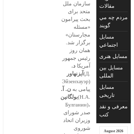
سازمان ملل
مقالات
متحد برای
مردم چه مي
بحث پیرامون
گويند
«مسئله
مجارستان»
مسايل
برگزار شد.
اجتماعي
همان روز
مسايل هنری
رئیس جمهور
آمریکا
د.
مسایل بین
(Д.
آیزنهاور
المللی
Эйзенхауэр)
مسایل
پیامی به
ن. آ.
تاریخی
(Н.А.
بولگانین
Булганин)،
معرفی و نقد
صدر شورای
کتب
وزیران اتحاد
شوروی
August 2026