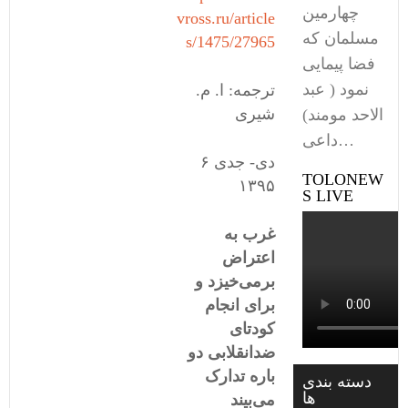
چهارمین
vross.ru/article
مسلمان که
s/1475/27965
فضا پیمایی
نمود ( عبد
ترجمه: ا. م.
شیری
الاحد مومند)
داعی…
۶ دی- جدی
TOLONEW
١٣۹۵
S LIVE
غرب به
اعتراض
برمی‌خیزد و
برای انجام
کودتای
ضدانقلابی دو
باره تدارک
دسته بندی
ها
می‌بیند