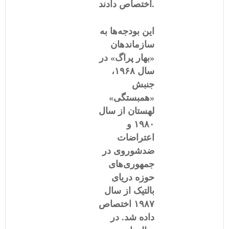
اختصاص دادند.
این بودجه‌ها به
سازماندهان
«بهار پراگ» در
سال ١۹۶۸،
جنبش
«همبستگی»
لهستان از سال
١۹۸٠ و
اعتراضات
ضدشوروی در
جمهوری‌های
حوزه دریای
بالتیک از سال
١۹۸۷ اختصاص
داده شد. در