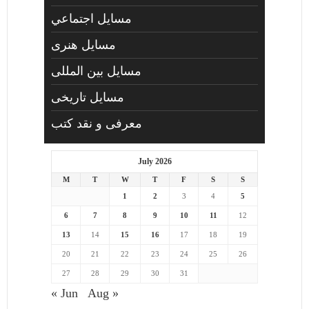
مسايل اجتماعي
مسايل هنری
مسایل بین المللی
مسایل تاریخی
معرفی و نقد کتب
July 2026
M
T
W
T
F
S
S
1
2
3
4
5
6
7
8
9
10
11
12
13
14
15
16
17
18
19
20
21
22
23
24
25
26
27
28
29
30
31
« Jun
Aug »