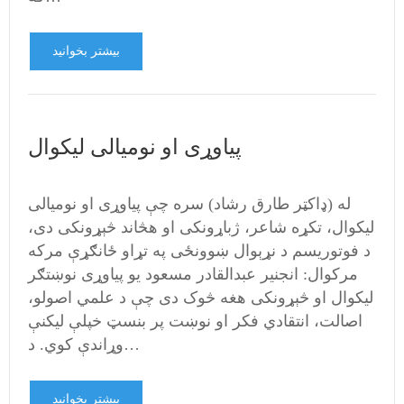
بیشتر بخوانید
پیاوړی او نومیالی لیکوال
له (ډاکټر طارق رشاد) سره چې پیاوړی او نومیالی
لیکوال، تکړه شاعر، ژباړونکی او هڅاند څېړونکی دی،
د فوتوریسم د نړېوال ښوونځی په تړاو ځانګړې مرکه
مرکوال: انجنیر عبدالقادر مسعود یو پیاوړی نوښتګر
لیکوال او څېړونکی هغه څوک دی چې د علمي اصولو،
اصالت، انتقادي فکر او نوښت پر بنسټ خپلې لیکنې
وړاندې کوي. د…
بیشتر بخوانید