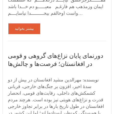
مفـــــــکرجزعشق نیایــــد درکلامــــم که عشقست
ایمان وزمذهب هم فارغـم معبــــــو دم خـــدا باشد
واست اوخالقم بیخــــــــــدا نیاسایــــم…
بیشتر بخوانید
دورنمای پایان نزاع‌های گروهی و قومی
در افغانستان؛ فرصت‌ها و چالش‌ها
نویسنده: مهرالدین مشید افغانستان در بیش از دو
سدهٔ اخیر، افزون بر جنگ‌های خارجی، قربانی
کشمکش‌های داخلی، رقابت‌های قومی، انحصار
قدرت و نزاع‌های هویتی نیز بوده است. هرچند مردم
افغانستان در طول تاریخ بارها در برابر تجاوز خارجی
با همبستگی کم‌نظیر ایستاده‌ا اند؛ اما این کشور در