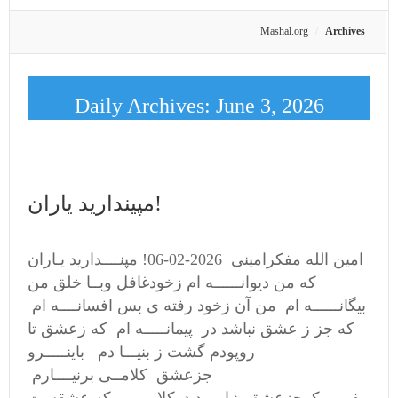
Mashal.org
Archives
Daily Archives:
June 3, 2026
مپیندارید یاران!
امین الله مفکرامینی 2026-02-06! مپنــــدارید یـاران
که من دیوانــــــه ام زخودغافل وبــا خلق من
بیگانــــــه ام من آن زخود رفته ی بس افسانــــه ام
که جز ز عشق نباشد در پیمانـــــه ام که زعشق تا
روپودم گشت ز بنیـــا دم باینـــــرو
جزعشق کلامــی برنیــــارم