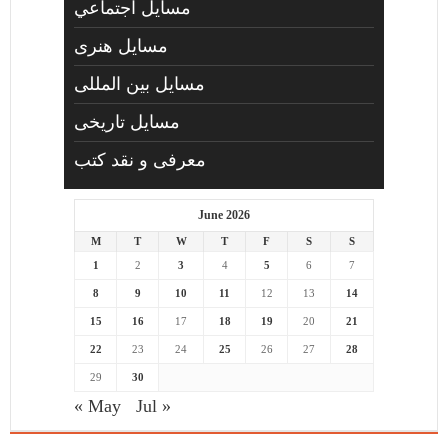
مسايل اجتماعي
مسايل هنری
مسایل بین المللی
مسایل تاریخی
معرفی و نقد کتب
June 2026
M
T
W
T
F
S
S
1
2
3
4
5
6
7
8
9
10
11
12
13
14
15
16
17
18
19
20
21
22
23
24
25
26
27
28
29
30
« May
Jul »