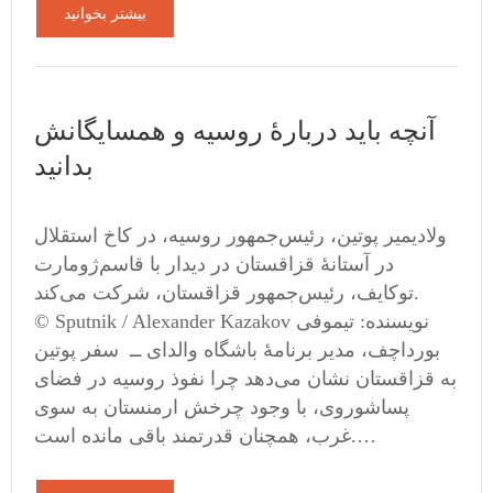
بیشتر بخوانید
آنچه باید دربارهٔ روسیه و همسایگانش
بدانید
ولادیمیر پوتین، رئیس‌جمهور روسیه، در کاخ استقلال
در آستانهٔ قزاقستان در دیدار با قاسم‌ژومارت
توکایف، رئیس‌جمهور قزاقستان، شرکت می‌کند.
© Sputnik / Alexander Kazakov نویسنده: تیموفی
بورداچف، مدیر برنامهٔ باشگاه والدای ــ سفر پوتین
به قزاقستان نشان می‌دهد چرا نفوذ روسیه در فضای
پساشوروی، با وجود چرخش ارمنستان به سوی
غرب، همچنان قدرتمند باقی مانده است.…