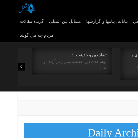
عي
بیانات، پیامها و گزارشها
مسایل بین المللی
گزیده مقالات
مردم چه مي گويند
ی و
تضاد دین و حقیقت...!
توهم خدای دین، حقیقتِ بشر را در آزادی او
ق
به…
…
Daily Arch