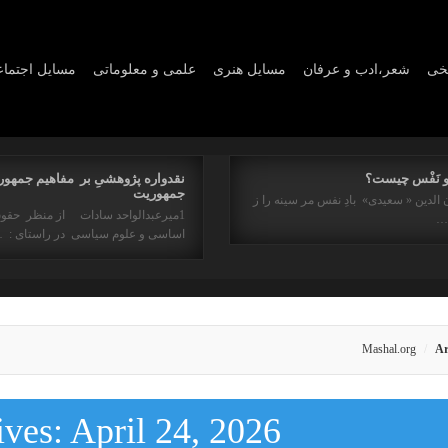
یخی
شعر،ادب و عرفان
مسايل هنری
علمی و معلوماتی
مسايل اجتما
و نَفْس چیست؟
نقدواره پژوهشیِ بر مفاهیم جمهور
جمهوریت
 الدین « سعیدی» بادِ نفس مر سینه را ز
1میرعبدالواحد سادات از منظر حقو
ه…
اساسی و علوم سیاسی در راستای : 
Mashal.org
Ar
ives:
April 24, 2026