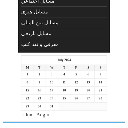
مسايل اجتماعي
مسايل هنری
مسایل بین المللی
مسایل تاریخی
معرفی و نقد کتب
July 2024
M
T
W
T
F
S
S
1
2
3
4
5
6
7
8
9
10
11
12
13
14
15
16
17
18
19
20
21
22
23
24
25
26
27
28
29
30
31
« Jun
Aug »