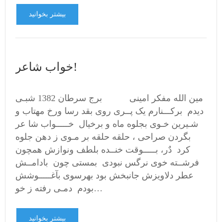
بیشتر بخوانید
خواب شاعر!
مین الله مفکر امینی برج سرطان 1382 شبـی
دیدم برکـــنارم یک پــری روی بقد رسا ورخ مهتاب و
شـیرین خـوی بجلوه ماه و برخیال خـــــواب شا عر
بگردن صراحی ، حلقه حلقه بر مـوی ز دهن جلوه
کرد دٌر، بـــــوقت خنــده بلطف ونوازش همچون
فرشــته خوی نرگس نبودی بمستی چون بادامــش
عطر دلاویزش جانبخش بود بهرسوی بآغـــــوشش
بودم دمـی رفته ز خو…
بیشتر بخوانید