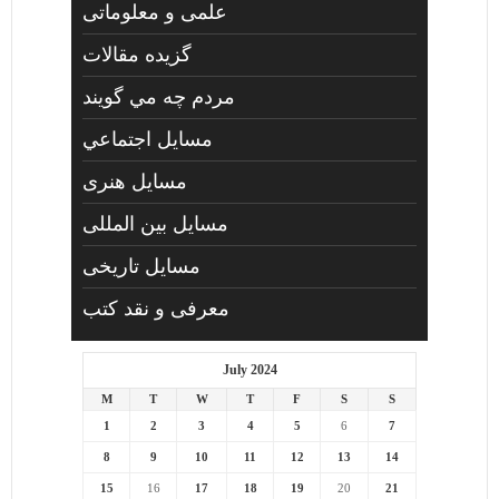
علمی و معلوماتی
گزیده مقالات
مردم چه مي گويند
مسايل اجتماعي
مسايل هنری
مسایل بین المللی
مسایل تاریخی
معرفی و نقد کتب
July 2024
M
T
W
T
F
S
S
1
2
3
4
5
6
7
8
9
10
11
12
13
14
15
16
17
18
19
20
21