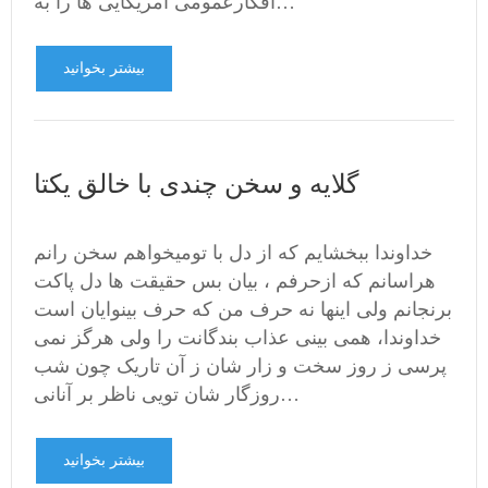
افکارعمومی امریکایی ها را به…
بیشتر بخوانید
گلایه و سخن چندی با خالق یکتا
خداوندا ببخشایم که از دل با تومیخواهم سخن رانم
هراسانم که ازحرفم ، بیان بس حقیقت ها دل پاکت
برنجانم ولی اینها نه حرف من که حرف بینوایان است
خداوندا، همی بینی عذاب بندگانت را ولی هرگز نمی
پرسی ز روز سخت و زار شان ز آن تاریک چون شب
روزگار شان تویی ناظر بر آنانی…
بیشتر بخوانید