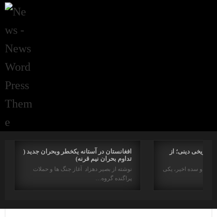
راتاریخی دینی؛ از
افغانستان در آستانه یکخطر وبحران جدید (
تداوم بحران نیم قرنه)
د در دو سده اخیر، یکی
نوشته از بصیر دهزاد آغاز جنگ ها و حملات
پراگنده گروه…