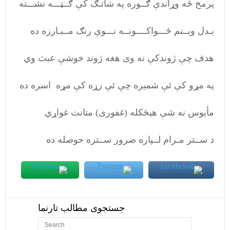
پرمخ ځه وړاندې ګــوره په شاتـګ کې ګــټـــه نشـــته
بـدل ویــنم ځـــواکــــونــه نـــوې رنګ مــبـارزه ده
هدف چې ژوندکې نه وی هغه ژوند خوشې عبث وي
په مړو کې ئې شمیره چې ئې زړه کې مړه اسره ده
مأیوس نه شې هیڅکله (غفوری) متانت غواړي
د ســتر مـرام لــپاره ضرور ســتره حوصله ده
جستجوی مطالب تارنما