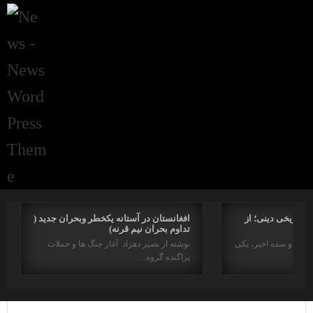
راتاریخی دینی؛ از
افغانستان در آستانه یکخطر وبحران جدید (
تداوم بحران نیم قرنه)
د در دو سده اخیر، یکی
نوشته از بصیر دهزاد آغاز جنگ ها و حملات
پراگنده گروه…