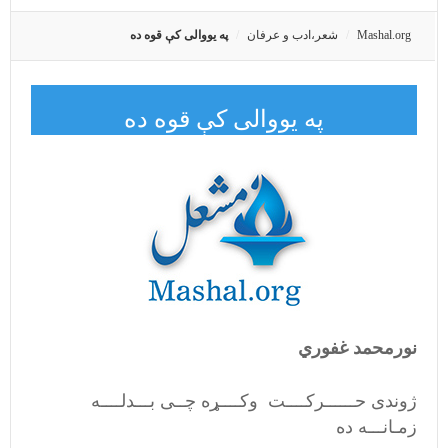
Mashal.org
شعر،ادب و عرفان
په یووالی کې قوه ده
په یووالی کې قوه ده
نورمحمد غفوري
ژوندی حــــــرکــــت وکــــړه چــی بـــدلــــه
زمـانـــه ده