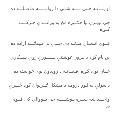
او پـــاتـه ځـنې نــــه شــې دا روانــــــه قـافــلـــه ده
چې لویـږې بیا جګــېږه مخ په وړانـــدې حـرکــت
کــړه
قــوي انســان هــغـه دی چـــې ئې ټـیـنګـــه اراده ده
نن پام کړه د پـرون غوښتنې نــــــورې زړې ښــکاري
ځــان نوی کـړه افـغــانـه د ژوندون نوې خواسته ده
د سولې په لـور درومه د مشکل ګــریوان کړه څــیرې
واحـــد شه ســره یـوشـــــه چې یــووالي کې قــوه
ده