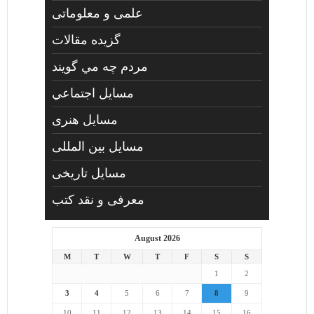
علمی و معلوماتی
گزیده مقالات
مردم چه مي گويند
مسايل اجتماعي
مسايل هنری
مسایل بین المللی
مسایل تاریخی
معرفی و نقد کتب
August 2026
M
T
W
T
F
S
S
1
2
3
4
5
6
7
8
9
10
11
12
13
14
15
16