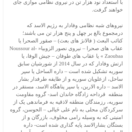
با استعداد نود هزار تن در نیروی نظامی موازی جای
خواهند گرفت.
نیروهای شبه نظامی وفادار به رژیم الاسد که
درمجموع بالغ بر چهل و پنج هزار تن می باشند؛
کتائب البعث ( فالانژ های بعث) – صقور الصحرا یا
عقاب های صحرا – نیروی نصور الزوبیا« Noussour al-
Zaoubaa » یا عقاب های طوفان – جیش الوفا، یا
ارتش وفادار که در سال 2014 از شورشیان سابق
سوریه تشکیل شده است – داره الساحل یا سپر
ساحل، ازعلویان سوریه و از طایفه طرفدار بشار
الاسد – داره الارین، یا سپر پناهگاه الاسد، مستقر در
منطقه قرداحه زادگاه خاندان اسد- گروه مقاومت
سوریه، رزمندگان منطقه لاذقیه به فرماندهی یک از
سرکردگان محلی به نام علی خَیالی – الحوسن، گروه
امنیتی که به وسیله رامی مخلوف، بازرگان و از
بستگان بشارالاسد پایه گذاری شده است- داره