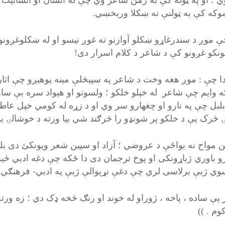
وي ؛ او په ټوله کې به ژمن شاعر وي چې له انسان او انسانیت 
وکه کې به ټولنې ته ښکلا وربخښي.
ې موږ د سندرغاړو ښکلو آوازنو ته غوږ نیسو او له ښکلوغږونو
نکو غږونو کې د شاعر د کلام اسرار دی!
 دا چې : موږ هغه وخت د شاعر په سپیڅلې مینه پوهیږو چې اثار
ه وایم چې شاعر له خپلو خلکو ؛ ولسونو او هیواد سره بې س
بلبل چې په نارو او چغهارو سر وي او د زړه له کومي خپل عا
څرک یې د خلکو پر شونډو را څرګند شي بیا ورته د خوشالۍ بد
 مواج نه یواځې د عروضي ؛ آزاد او سپین شعر ویونکئ دی بلکه 
و باوري ژباړونکی او پوخ ترجمان دی دا ځکه چې دغه ادبي څیر
وي ژبې برلاسی لري چې دغې نړیوالې ژبې په ادبي- فرهنګي 
یې ساده ، پاخه ، ژوراو له خوند او رنګ څخه ډک دي ؛ زه ورته 
وم . ))