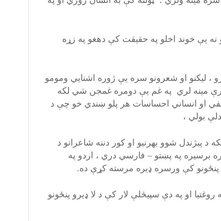
سره مینه ولري ؛ ټولنه کې به انسان روزي او په
 نه یې خوند اخلو په حقیقت کې دهغو په زړه
و ، لیکنو او شعرونو سره یې ژوره اشنایي ومومو
ارې مینه لري په غم یې دومره غمجن شي لکه
طفي او انساني احساسات هر پلو ښندي خو چې د
لې بولي ،
د پیژندل شوو بهرنیو او کور دننه شاعرانو د
ه برسیره په پښتو – فارسي دري ، اردو په
پنځونو کې ورسره ډیره مرسته کړې ده.
روغتیا او په دې سپیڅلې لار کې د لا ډیرو پنځونو