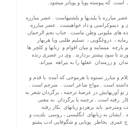
 است که پیوسته پویا و پویاتر میشود.
صر مبارزه با پلیدیها و پلشتیهاست . عصر مبارزه
ی و دیموکراسی و داد خواهیست . عصر مبارزه
ده های ملیونی وطن ماست . جناب نجم الرحمان
ایه ، دروغگویی ، تسلیم طلبی وبا هربهار
ارچه مینمایند و میان اقوام و زبانها و کلچر ها
ند تا سود بیشتر بردارند . وی در عصری زنده
ان و زرمندان عقلها را به بیراهه میراند.
م و مبارز نستوه با هرموجی که آمده با قدم و
 گذاشته است . مواج شاعر است . مترجم است .
 نو آوریهایش در عرصۀ ترجمه ، برگردان شعر به
 رفته است . ترجمه یا برگردان به معنی
ست ومترجم باید برهردو زبانهای بکار رفته
 ایشان به زبانهای انگلیسی ، روسی بلدیت و
واج عمری بخاطر پویایی و شگوفایی ادب پشتو