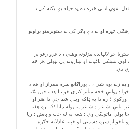
دل شوې ادبي څیره ده په خپله یو لیکنه کې د
ګي څیره او په دې ډګر کې له ستونزمنو پړاونو
ړیا خو لالهانده مزلونه وهلي ، د غرو رغو پر
ب لوی شینکي باغونه او ښارونه یې لټولي هر څه
ي دي.
ه ژبه پوه شي ، د بوراګانو سره همراز او هم د
وا د ټولنې څخه متأثر کیږي خو بیا هغه خپل نګه
ه ورکوي ؛ زه دا په ډاګه ویلی شم چې دا هنر او
 یانې شاعر د شاعر په ټوله مانا !؟، زه هغه
 پولي ماتونکی وي ؛ هغه به له حب و بغض ؛ ریا
و ناخوالو سره دښمني او خپله عادلانه جګړه