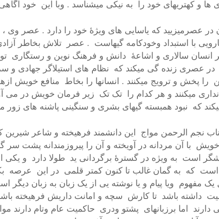
 ها و کهتریهای خود را به نیکی میشناسد . وبا این خود آگاهی
 در عصرمیزیید که یاسایی های ویژۀ خود را دارد . عصر وی ، ع
ارویی با استبداد وخودکامه گیهاست . عصر تلاش بخاطر آزاد
 انسان سالاری و اشاعۀ دانش و فرهنگ نوین و رستگاری تو
در عصری زنده گی میکند که نظام های استیلاگر جهادی و سرم
 را پخش و ترویج میکنند . انسانها را بخاط منافع خویش ازهم پ
داری میکنند و هر کدام را تک تک زیر فرمان خویش در می آور
کند که نبود همبسته گیهای بشری و سنگینی پاشنه های زور مند
ناب نجم الرحمن مواج این دانشمند فرهیخته و شاعر شیرین کلا
ویش با آن مردانه در آویخته و آن را پیروزمندانه پشت سر
گر است به ویژه در گسترۀ برگردانی ید طولا دارد و یکی از
ست که به گمان غالب تا کنون کمتر قلمی در این عرصه بکار
 یک مفهوم ویا پیام و یا نوشته یی از یک زبان به زبان دیگر ا
ت داشته باشد تا کارش سچه و امانت داریش فرهیخته باشد .
ی دارند اما برزبانهای پشتو ودری حاکمیت عام وتام دارند م