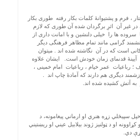
 ، فرم و پشتیوانۀ کلمات بکار رفته طوری بکار
در غیر آن اثرِ برگردان شده آن طوری که لازم
سروده ها را خیلی دلنشین و با امانت داری از
انشمند گرامی مانند تمام مظاهر فرهنگی دیگر
ی است که در آن نگاشته شده اند . میتوان
 آیینۀ قدنمای زمان خودش است. ایشان علاوه
 رباعیات عمر خیام ، رباعیات امام خمینی ،
شمند دیگری هم دارند که آمادۀ چاپ اند .
 به آتش کشیده شده اند.
پل سپیڅلي زړه هنري او ارماني پیغامونه، د
اوونه او د ټولنیز ژوند بیلابیل عیني او ریښتیني
ړې دي.