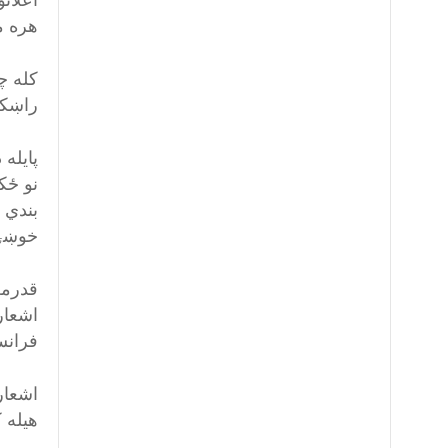
اعلان
هره م
کله چ
راښکو
پایله
نو ځک
بندي 
خوښۍ 
قدرمن
اشعار
فرانس
اشعار 
هیله ک