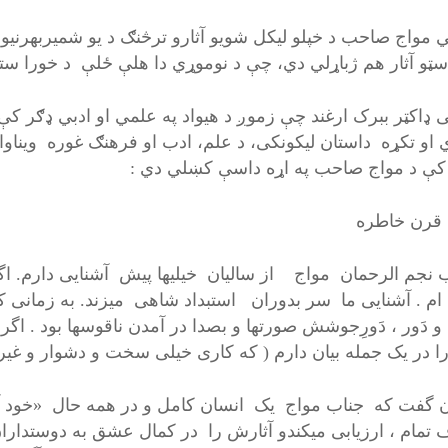
 مواج صاحب د خپلو لیکل شویو آثارو ترڅنګ د یو شمیربهرنیو ل
سټو آثار هم ژباړلي دي، چې د نوموړي دا هلې ځلې د خورا ستا
 ډاکټر ببرک ارغند چې زموږ د هیواد په علمي او ادبي ډګر کې 
ي او تکړه داستان لیکونکی، د علم، ادب او فرهنګ غوره ویناو
 کې د مواج صاحب په اړه داسې کښلي دي :
م قرن خاطره
ب نجم الرحمان مواج از سالیان خیلیها پیش آشنایی دارم. 
 ام . آشنایی ما سر بدوران استبداد شاهی میزند. به زمانی 
 و دَور ، دَورِجوشش صورتها و بصدا در آمدن ناقوسها بود . 
ا در یک جمله بیان دارم ( که کاری خیلی سخت و دشوار و غیر
ن گفت که جناب مواج یک انسان کامل و در همه حال «خود آگ
 تمام ، ارزیابی میکندو آثارش را در کمال عشق به دوستداران 