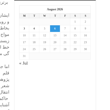
برتری
August 2026
ایشان
M
T
W
T
F
S
S
و روی
1
2
بخاطر
3
4
5
6
7
8
9
مواج 
10
11
12
13
14
15
16
زیستن
17
18
19
20
21
22
23
خط ان
24
25
26
27
28
29
30
گی می
31
« Jul
اما ج
قلم خ
پژوهش
شعر ا
انتقال
حاکمی
آشنای