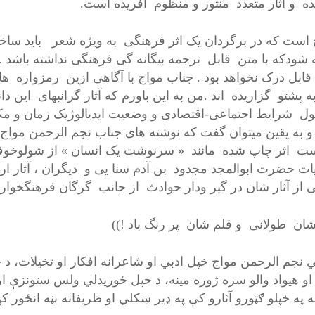
ه و آثار متعدد منثور و منظوم آفریده است.
است که در برگردان یک اثر فرهنگی به ویژه شعر باید ساختار
 شودکه با متن قابل ترجمه بیگانه گی فرهنگی نداشته باشد . 
ابل درک نخواهد بود . جناب مواج با آگاهی ازین رمزواره ها 
ه پشتو گزاریده اند .من به این باورم که آثار گرانبهای این د
 شرایط اجتماعی-اقتصادی و وضعیت ایدیالوژیک زمان و مکان
 به یقین میتوان گفت که نوشته های جناب نجم الرحمن مواج
ست اثر چاپ شده مانند « سرنوشت یک انسان » از شولوخوف ؛
ات حضرت ابوالمجد مجدود بن آدم سنا یی و دیگران ، آثار ارز
 از آثار شان در گیر ودار حوادث از جانب گرگان فرهنگخوار
ان طولانی و قلم شان پر رنگ باد !))
 نجم الرحمن مواج خپل ادبي او شاعرانه افکار او تخیلات، د خ
او هیواد والو سره ژوره مینه، د خپل ځوریدلي ولس ستونزې او کړ
ه په خپلو ګټورو آثارو کې په ډیر ښکلي او ظریفانه بڼه انځور ک