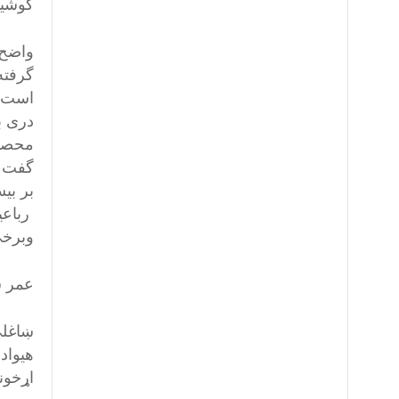
کوشید
واضح 
گرفته
است ق
دری ب
محصول
گفت و
بر بی
رباعی
وبرخی
عمر ش
ښاغلي
هیواد 
اړخون