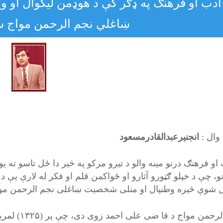
ادب او فرهنګ په ډګر کې د هوډمن لیکوال او وی
ښاغلي نجم الرحمن مواج س
وال :
انجنیرعبدالقادرمسعود
او فرهنګ درنو مینه والو د تیرو مرکو په څیر دا ځل تاسو ته ی
و، چې د خپلو ګټورو آثارو او ځواکمن قلم او فکر له لارې یې د
ل شوې څیره وطنپال او منلی شخصیت ښاغلی نجم الرحمن مو