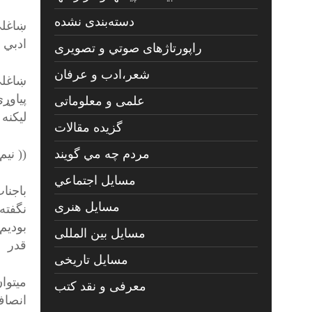
دسته‌بندی نشده
ښاغلي
ادبي 
راپورتاژهای صوتي و تصويری
شعر،ادب و عرفان
ښاغلی
پیاوړ
علمی و معلوماتی
لیکنه
گزیده مقالات
(( نی
مردم چه مي گويند
مسايل اجتماعي
باجنا
مسايل هنری
نگفته
بودیم
مسایل بین المللی
قدر ر
مسایل تاریخی
میتوا
معرفی و نقد کتب
انصاف