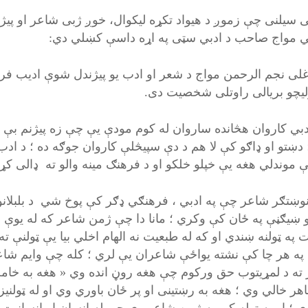
 سیلنی چې زموږ د هیواد تکړه لیکوال، خوږ ژبی شاعر او پیژن
 مواج صاحب د ادبي سټی په اړه داسې کښلي دي:
غلی نجم الرحمن مواج د شعر او ادب یو پیژندل شوې ادیب فرهن
لیچو بریالی راوتلی شخصیت دی.
ادبي کاروان هڅانده ساروان له کوم مودې یې چې زه پیژنم بې ست
؛ دښتو او ډاګو کې لا هم د دې سپیڅلې کاروان جوګه ده ؛ د اد
 موندلي هغه یې خپلو خلکو او د فرهنګ مینه والو ته ډالی کړ
نوښتګر شاعر چې په ادبي ، فرهنګي ډګر کې پوخ شي د بلبلانو پ
نو ښیګڼې په ځان کې وکري ؛ مانا دا چې ژمن شاعر که له یوې خ
ت په ټولنه ښندي او که له طبعیت نه الهام اخلي بیا یې ټولنې ت
 په هر چا کې نشته یواځې شاعران یې لري ؛ کله چې وایم شاعر
ته د لمړیتوب حق ورکوم چې هغه روڼ انده وي « هغه به خامخا
اهر خالي وي ؛ هغه به رښتینی او پر ځان باوري وي او له ټولنیز