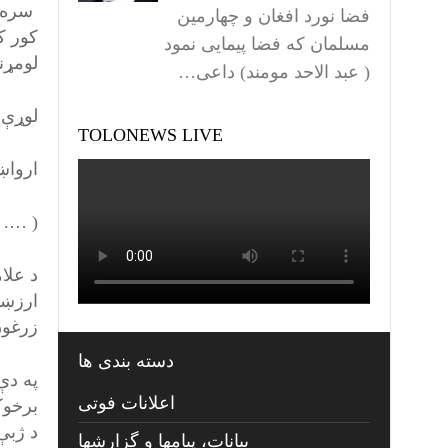
سره ر
فضا نورد افغان و چهارمین
کور ک
مسلمان که فضا پیمایی نمود
لومړ
( عبد الاحد مومند) داعی…
لوړې 
TOLONEWS LIVE
ارواښ
( …. 
د علا
ارزښت
زرغون
دسته بندی ها
په دې
اعلانات فوتی
برخوکې
د ژبې
بیانات، پیامها و گزارشها