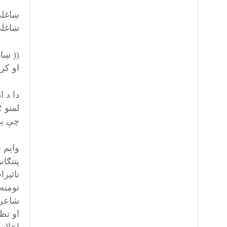
ښاغلی
ښاغلي
(( ښا
او کږ
دا د 
لمنو 
چې یې
وایم 
پتنګا
تاثیرا
تومنه
شاعر 
او تظ