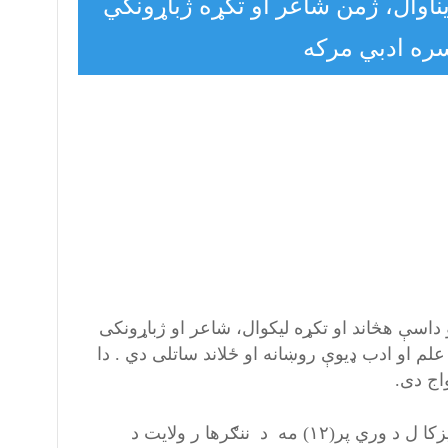
ناوال، ژمن شاعر او تکړه ژباړونکي
ره ادبي مرکه
و داسې هڅاند او تکړه لیکوال، شاعر او ژباړونکی
 علم او ادب ډیوې روښانه او ځلاند ساتلی دي . دا
اج دی.
نجم الرحمن مواج د قا ضی علی احمد زوی دی، چې پر (۱۳۲۵) لمریزکا ل د وري پر(۱۲) مه د ننګرها ر ولایت د