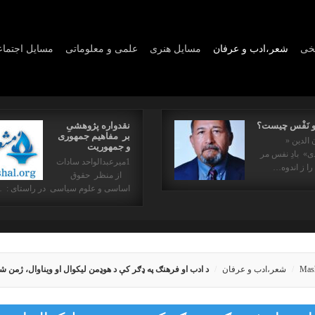
یخی
شعر،ادب و عرفان
مسايل هنری
علمی و معلوماتی
مسايل اجتما
و نَفْس چیست؟
نقدواره پژوهشیِ
بر مفاهیم جمهوری
 الدین «
و جمهوریت
» بادِ نفس مر
1میرعبدالواحد سادات
را ز اندوه…
از منظر حقوق
اساسی و علوم سیاسی در راستای : 
Mas
شعر،ادب و عرفان
د ادب او فرهنګ په ډګر کې د هوډمن لیکوال او ویناوال، ژمن 