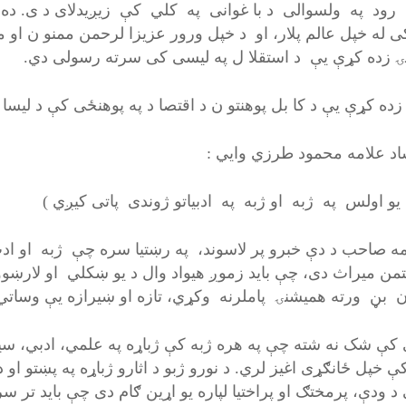
ود په ولسوالی د با غوانی په کلي کې زیږیدلای د ی. ده د 
ی له خپل عالم پلار، او د خپل ورور عزیزا لرحمن ممنو ن او
نۍ زده کړې یې د استقلا ل په لیسی کی سرت
زده کړې یې د کا بل پوهنتو ن د اقتصا د په پوهنځی کې د لیس
اد علامه محمود طرزي وایي :
یو اولس په ژبه او ژبه په ادبیاتو ژوندی پاتی کیږي )
مه صاحب د دې خبرو پر لاسوند، په رښتیا سره چې ژبه او ادب
من میراث دی، چې باید زموږ هیواد وال د یو ښکلي او لارښو
 بڼ ورته همیشنۍ پاملرنه وکړي، تازه او ښیرازه یې وساتي
 کې شک نه شته چې په هره ژبه کې ژباړه په علمي، ادبي، سیا
 خپل ځانګړی اغیز لري. د نورو ژبو د اثارو ژباړه په پښتو او د 
 د ودې، پرمختګ او پراختیا لپاره یو اړین ګام دی چې باید تر 