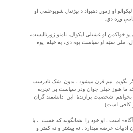
یکوالو او زموږ دهیواد د پیژندل شویوعلمي او
ینې وړه دي.
یو ځواکمن او غښتلی لیکوال، نامتو ژورنالیست،
ال، ملي سټه او سیاست پوه دی، په خپله یوه
اگر بگویم نیم قرن میشود ، بدون شک نادرست
که ما هنوز خیلی جوان ودر سیاست بی تجربه
اگر بخواهم شخصیت برازندۀ این دانشمند گران
 کافی است) .
اه» است . او خود را همانگونه که هست ، با
ادبیات عرضه میدارد . نه بیشتر و نه کمتر و