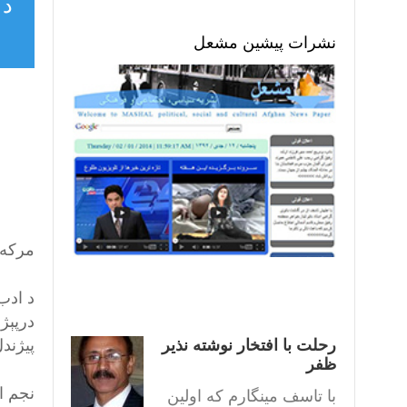
د 
نشرات پیشین مشعل
مرکه 
د ادب 
درپېژن
رحلت با افتخار نوشته نذیر
پیژند
ظفر
با تاسف مینگارم که اولین