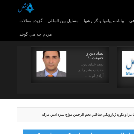
عي
بیانات، پیامها و گزارشها
مسایل بین المللی
گزیده مقالات
مردم چه مي گويند
تضاد دین و
حقیقت...!
توهم خدای دین،
حقیقتِ بشر را در
آزادی او به…
…
شاعر او تکړه ژباړونکي ښاغلي نجم الرحمن مواج سره ادبي مرکه