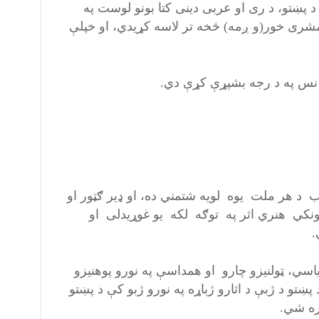
پښتو، د ری او عربی دینی کتا بونو لوست په
 مشری خور(و ږمه) څخه تر لاسه کړیدي، او خپلې
ه رسولی دي.
ا نس په د رجه بشپړې کړې دي.
 د هر ملت یوه لویه شتمني ده، او ډیر ګټور او
ونکي هنري اثر په توګه لکه یو غوړیدلی او
.
سي، ټولنیزو چارو او همداسې په نورو پوهنیزو
پښتو د ژبې د اثارو ژباړه په نورو ژبو کې د پښتو
سره شي.