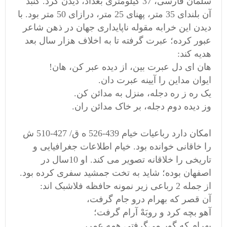
سلمان فارسی، 37 کیلومتری بغداد، دیدن کرد. گنبد
آن بلندای 35 متر، پهنای 25 متر، درازای 50 متر بود. با
دیدن این خرابه مقوله ناپایداری جهان در ذهن شاعر
عبور کرده؛ عبرت گرفته تا به اخلاف هزار سال بعد
هدیه کند:
هان ای دل عبرت بین، از دیده عبر کن، هان!
ایوان مداین را آیینه عبرت دان.
یک ره ز ره دجله، منزل به مدائن کن.
وز دیده دوم دجله، بر خاک مدائن ران.
امکان دارد رباعیات خیام 439-526 ه ق/ 427-510 ش
را خاقانی خوانده بود. خیام اطلاعات جغرافیایی و
تاریخی را خلاقانه تصویر می کند. او 10سال در
اصفهان بوده؛ شاید به تخت جمشید سفری کرده بود.
از جمله 2 رباعی زیر نمونه حافظه فلاشبک اند:
آن قصر که بهرام درو جام گرفت،
آهو بچه کرد و روبَهْ آرام گرفت؛
بهرام که گور می‌گرفتی همه عمر،