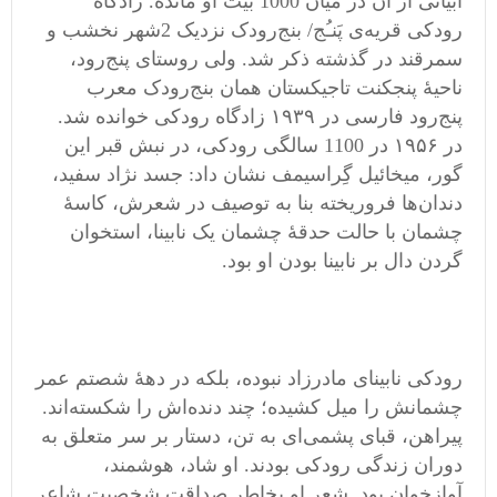
ابیاتی از آن در میان 1000 بیت او مانده. زادگاه
رودکی قریه‌ی پَنـُج/ بنج‌رودک نزدیک 2شهر نخشب و
سمرقند در گذشته ذکر شد. ولی روستای پنج‌رود،
ناحیۀ پنجکنت تاجیکستان همان بنج‌رودک معرب
پنج‌رود فارسی در ۱۹۳۹ زادگاه رودکی خوانده شد.
در ۱۹۵۶ در 1100 سالگی رودکی، در نبش قبر این
گور، میخائیل گِراسیمف نشان داد: جسد نژاد سفید،
دندان‌ها فروریخته بنا به توصیف در شعرش، کاسۀ
چشمان با حالت حدقۀ چشمان یک نابینا، استخوان
گردن دال بر نابینا بودن او بود.
رودکی نابینای مادرزاد نبوده، بلکه در دهۀ شصتم عمر
چشمانش را میل کشیده؛ چند دنده‌اش را شکسته‌اند.
پیراهن، قبای پشمی‌ای به تن، دستار بر سر متعلق به
دوران زندگی رودکی بودند. او شاد، هوشمند،
آوازخوان بود. شعر او بخاطر صداقت شخصیت شاعر