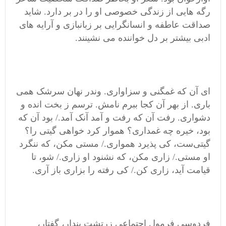
رگه هایی از زندگی خصوصی او را در بر دارد. شاید
صداقت عاطفه و انسانگرایی بر زبانبازی و آرایه های
ادبی بیشتر بر دل خواننده می نشینند.
ای آن که غمگنی و سزاواری. وندر نهان سرشک همی
باری. از بهر آن کجا ببرم نامش. ترسم ز بخت انده و
دشواری. رفت آن که رفت و آمد آنک آمد./ بود آن که
بود، خیره چه غمداری؟ هموار کرد خواهی گیتی را؟
گیتی‌ست، کی پذیرد همواری./ مستی مکن، که ننگرد
او مستی./ زاری مکن، که نشنود او زاری./ شو، تا
قیامت آید، زاری کن./ کی رفته را بزاری باز آری.
فردوسی فرمول اجتماعی زرتشت پندار، گفتار،