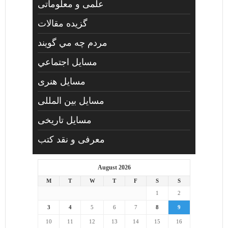
علمی و معلوماتی
گزیده مقالات
مردم چه مي گويند
مسايل اجتماعي
مسايل هنری
مسایل بین المللی
مسایل تاریخی
معرفی و نقد کتب
August 2026
M
T
W
T
F
S
S
1
2
3
4
5
6
7
8
9
10
11
12
13
14
15
16