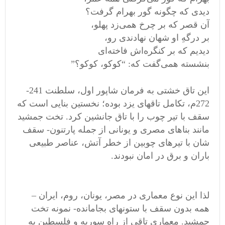
دیدی که چگونه گور بهرام گرفت؟
آن قصر که بر چرخ همی‌زد پهلو،
بر درگهِ او شهان نهادندی رو،
دیدیم که بر کنگره‌اش فاخته‌ای
بنشسته همی‌گفت که: “کوکو، کوکو؟”
این تاق خشتی به فرمان شاپور اول، سلطنت 241-
272م، تکامل تاقهای یزد بوده؛ نخستین بنایی است که
سقف با تیر چوب را با تاق جانشین کرد. تخت جمشید
مانند بناهای مصری و یونانی از جمله پارتنون- سقف
شان با تیرهای چوبین از خطر آتش، عناصر طبیعی
باران و برق در امان نبودند.
لذا این نوع معماری در مصر، یونان، روم، ایران –
همه بدون سقف با ستونهای بجامانده- نمونه تخت
جمشید. معماری تاقی از راه سوریه و فلسطین به