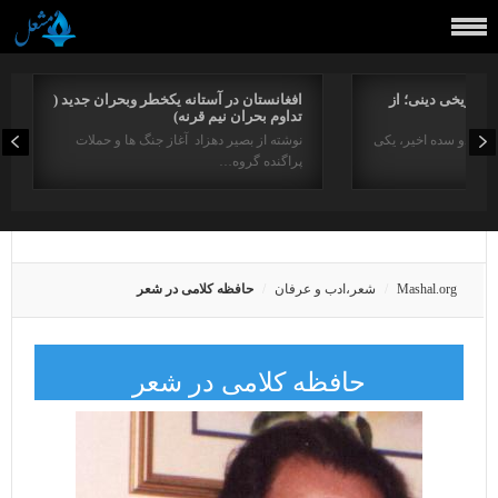
راتاریخی دینی؛ از
افغانستان در آستانه یکخطر وبحران جدید (
تداوم بحران نیم قرنه)
د در دو سده اخیر، یکی
نوشته از بصیر دهزاد آغاز جنگ ها و حملات
پراگنده گروه…
Mashal.org
شعر،ادب و عرفان
حافظه کلامی در شعر
حافظه کلامی در شعر