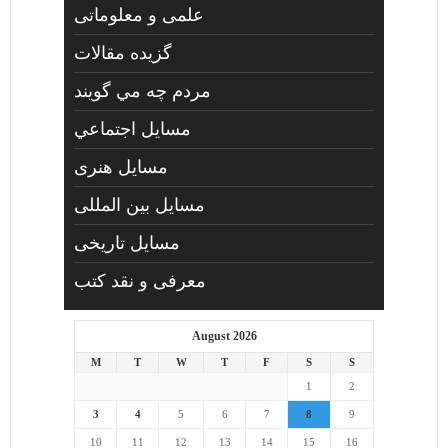
علمی و معلوماتی
گزیده مقالات
مردم چه مي گويند
مسايل اجتماعي
مسايل هنری
مسایل بین المللی
مسایل تاریخی
معرفی و نقد کتب
August 2026
M
T
W
T
F
S
S
1
2
3
4
5
6
7
8
9
10
11
12
13
14
15
16