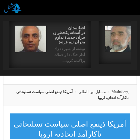
افغانستان
در آستانه یکخطر وب
حران جدید ( تداوم
بحران نیم قرنه)
نوشته از بصیر دهزاد
آغاز جنگ ها و حملات
دها…
پراگنده گروه…
Mashal.org
مسایل بین المللی
آمریکا ذینفع اصلی سیاست تسلیحاتی
ناکارآمد اتحادیه اروپا
آمریکا ذینفع اصلی سیاست تسلیحاتی
ناکارآمد اتحادیه اروپا