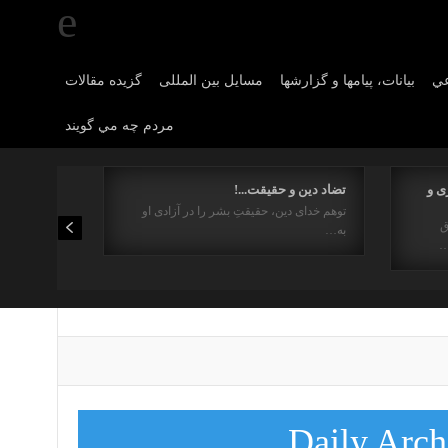
عي
بیانات، پیامها و گزارشها
مسایل بین المللی
گزیده مقالات
مردم چه مي گويند
ی و
تضاد دین و حقیقت...!
توهم خدای دین، حقیقتِ بشر را در آزادی او
ق
به…
…
Daily Arch