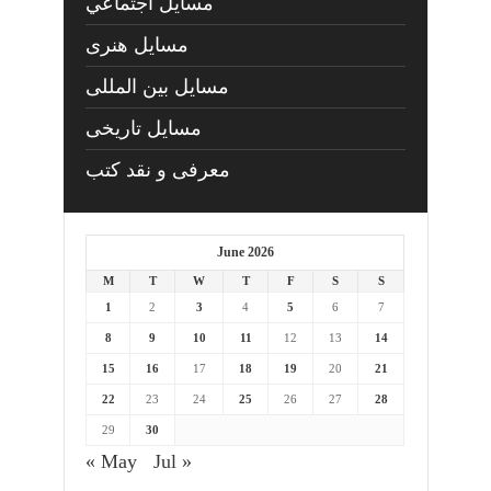
مسايل اجتماعي
مسايل هنری
مسایل بین المللی
مسایل تاریخی
معرفی و نقد کتب
June 2026
M
T
W
T
F
S
S
1
2
3
4
5
6
7
8
9
10
11
12
13
14
15
16
17
18
19
20
21
22
23
24
25
26
27
28
29
30
« May
Jul »