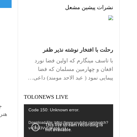
نشرات پیشین مشعل
رحلت با افتخار نوشته نذیر ظفر
با تاسف مینگارم که اولین فضا نورد
افغان و چهارمین مسلمان که فضا
پیمایی نمود ( عبد الاحد مومند) داعی…
TOLONEWS LIVE
Video
Code 150: Unknown error.
هنر
Player
Download File: https://www.youtube.com/watch?
v=ON33VvEdKas&_=1