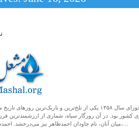
ن
ی کشور بود. در آن روزگار سیاه، شماری از ارزشمندترین فرز
میان آنان، نام جاودان احمدظاهر نیز می‌درخشد. احمدظاهر تنها یک هنرمند بزرگ نبود؛ او نماد زیبایی، وقار،…