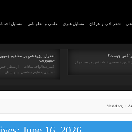
یخی
شعر،ادب و عرفان
مسايل هنری
علمی و معلوماتی
مسايل اجتما
و نَفْس چیست؟
نقدواره پژوهشیِ بر مفاهیم جمهور
جمهوریت
 الدین « سعیدی» بادِ نفس مر سینه را ز
1میرعبدالواحد سادات از منظر حقو
ه…
اساسی و علوم سیاسی در راستای : 
Mashal.org
Ar
ives:
June 16, 2026