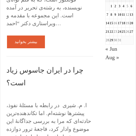
1
2
3
4
5
6
نویسنده، به رشته‌ی تحریر در آمده
است. این مجموعه با مقدمه‌ و
7
8
9
10
11
12
13
ویراستاری دکتر “احمد…
14
15
16
17
18
19
20
21
22
23
24
25
26
27
28
29
30
31
بیشتر بخوانید
« Jun
Aug »
چرا در ایران جاسوس زیاد
است؟
ا. م. شیری در رابطه با مسئلۀ نفوذ،
پیشترها نوشته‌ام. اما تکاندهنده‌ترین
حادثه‌ای که مرا به بررسی جداگانۀ این
موضوع وادار کرد، فاجعۀ ترور دوازده