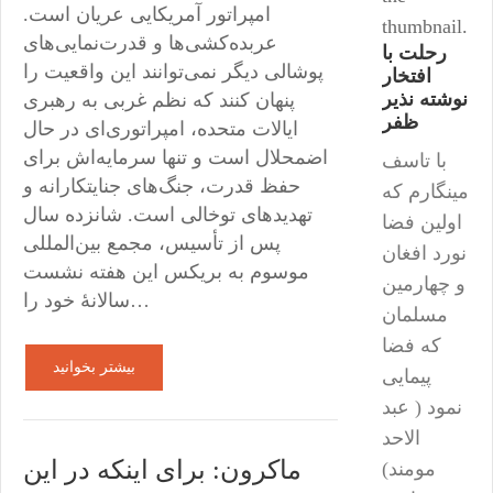
امپراتور آمریکایی عریان است.
thumbnail.
عربده‌کشی‌ها و قدرت‌نمایی‌های
رحلت با
پوشالی دیگر نمی‌توانند این واقعیت را
افتخار
نوشته نذیر
پنهان کنند که نظم غربی به رهبری
ظفر
ایالات متحده، امپراتوری‌ای در حال
اضمحلال است و تنها سرمایه‌اش برای
با تاسف
حفظ قدرت، جنگ‌های جنایتکارانه و
مینگارم که
تهدیدهای توخالی است. شانزده سال
اولین فضا
پس از تأسیس، مجمع بین‌المللی
نورد افغان
موسوم به بریکس این هفته نشست
و چهارمین
سالانهٔ خود را…
مسلمان
که فضا
بیشتر بخوانید
پیمایی
نمود ( عبد
الاحد
ماکرون: برای اینکه در این
مومند)