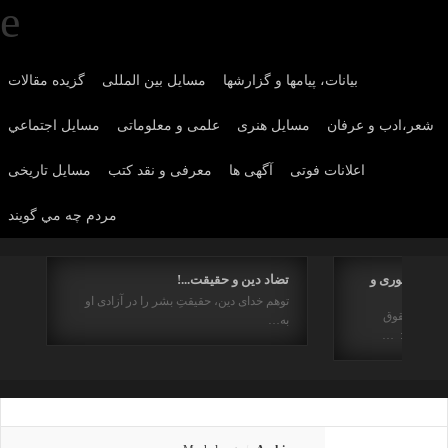
بیانات، پیامها و گزارشها
مسایل بین المللی
گزیده مقالات
شعر،ادب و عرفان
مسايل هنری
علمی و معلوماتی
مسايل اجتماعي
اعلانات فوتی
آگهی ها
معرفی و نقد کتب
مسایل تاریخی
مردم چه مي گويند
هیم جمهوری و
تضاد دین و حقیقت...!
توهم خدای دین، حقیقتِ بشر را در آزادی او
ز منظر حقوق
به…
راستای : …