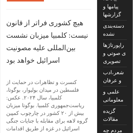
پیامها و
گزارشها
هیچ کشوری فراتر از قانون
دسته‌بندی
نشده
نیست: کلمبیا میزبان نشست
راپورتاژها
بین‌المللی علیه مصونیت
ی صوتي و
اسرائیل خواهد بود
تصويری
شعر،ادب
و عرفان
کنسرت و تظاهرات در حمایت از
فلسطین در میدان بولیوار، بوگوتا،
علمی و
کلمبیا، سال ۲۰۲۴. عکس:
معلوماتی
ریاست‌جمهوری کلمبیا. بوگوتا میزبان
گزیده
بیش از ۲۰ کشور در چارچوب کمپین
مقالات
گروه لاهه برای مقابله با جنایات جنگی
اسرائیل در غزه از طریق اقدامات
مردم چه