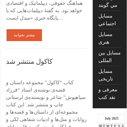
هماهنگ حقوقی، دیپلماتیک و اقتصادی
مي گويند
خواهد بود. به گفتهٔ دیپلمات‌هایی که با
مسايل
پایگاه خبری «میدل ایست…
اجتماعي
مسايل
بیشتر بخوانید
هنری
مسایل بین
المللی
کاکول منتشر شد
مسایل
تاریخی
کتاب “کاکول” مجموعه داستان و
معرفی و
قصه‌‌ی نوشته‌ی استاد “فرزاد
نقد کتب
سیاهپوش” شاعر و نویسنده‌ی لرستانی
چاپ و منتشر شد. این کتاب
مجموعه‌ای از داستان‌ها و قصه‌ها و
July 2025
روایات و متل‌ها و ادبیات شفاهی لکی و
فولکلور است، که به قلم توانای
M
T
W
T
F
S
S