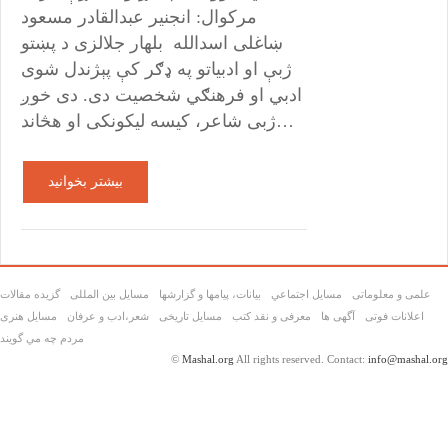
مرکوال: انجنیر عبدالقادر مسعود
ښاغلی اسدالله بلهار جلالزی د پښتو
ژبې او ادبیاتو په ډګر کې پېژندل شوی
ادبي او فرهنګي شخصیت دی. دی خوږ
ژبی شاعر، کیسه لیکونکی او هڅاند…
بیشتر بخوانید
علمی و معلوماتی
مسايل اجتماعي
بیانات، پیامها و گزارشها
مسایل بین المللی
گزیده مقالات
اعلانات فوتی
آگهی ها
معرفی و نقد کتب
مسایل تاریخی
شعر،ادب و عرفان
مسايل هنری
مردم چه مي گويند
©
Mashal.org
All rights reserved. Contact:
info@mashal.org