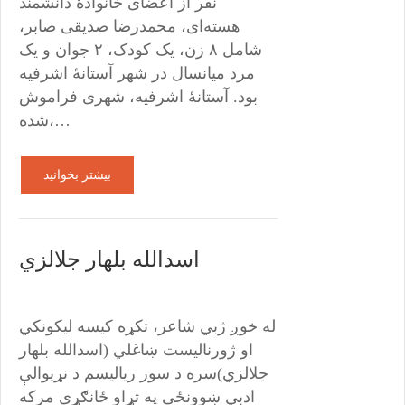
نفر از اعضای خانوادۀ دانشمند
هسته‌ای، محمدرضا صدیقی صابر،
شامل ٨ زن، یک کودک، ٢ جوان و یک
مرد میانسال در شهر آستانۀ اشرفیه
بود. آستانۀ اشرفیه، شهری فراموش
شده،…
بیشتر بخوانید
اسدالله بلهار جلالزي
له خوږ ژبي شاعر، تکړه کیسه لیکونکي
او ژورنالیست ښاغلي (اسدالله بلهار
جلالزي)سره د سور ریالیسم د نړیوالې
ادبي ښوونځی په تړاو ځانګړې مرکه