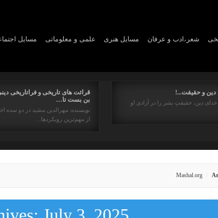
یخی
شعر،ادب و عرفان
مسايل هنری
علمی و معلوماتی
مسايل اجتما
دین و حقیقت...!
قرائت های تاریخی و فراتاریخی دینی
بن بست تا…
خدای دین، حقیقتِ بشر را در آزادی او
نویسنده: مهرالدین مشید در دو سده اخ
از مهم‌ترین رویکردها…
Mashal.org
Ar
hives:
July 3, 2025