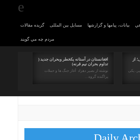
عي
بیانات، پیامها و گزارشها
مسایل بین المللی
گزیده مقالات
مردم چه مي گويند
؛ از
افغانستان در آستانه یکخطر وبحران جدید (
تداوم بحران نیم قرنه)
یر، یکی
نوشته از بصیر دهزاد آغاز جنگ ها و حملات
پراگنده گروه…
Daily Arc