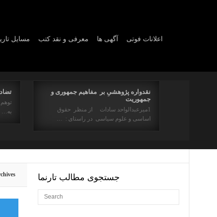
اعلانات فوتی
آگهی ها
معرفی و نقد کتب
مسایل تار
نقدواره پژوهشیِ بر مفاهیم جمهوری و
تضاد 
جمهوریت
 مر سینه را ز
توهم 
1میرعبدالواحد سادات از منظر حقوق
به…
اساسی و علوم سیاسی در راستای : …
chives
جستجوی مطالب تارنما