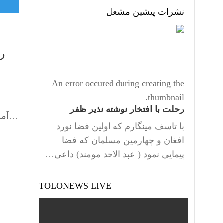
نشرات پیشین مشعل
را
An error occured during creating the
thumbnail.
رحلت با افتخار نوشته نذیر ظفر
آمریکایی بخرد. شش منبع مطلع از این درخواست، در گفت‌وگو با پالتیکو تاکید کردند که اوکراین قصد دارد رویکردی…
با تاسف مینگارم که اولین فضا نورد
افغان و چهارمین مسلمان که فضا
پیمایی نمود ( عبد الاحد مومند) داعی…
TOLONEWS LIVE