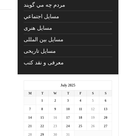
مردم چه مي گويند
مسايل اجتماعي
مسايل هنری
مسایل بین المللی
مسایل تاریخی
معرفی و نقد کتب
July 2025
M
T
W
T
F
S
S
1
2
3
4
5
6
7
8
9
10
11
12
13
14
15
16
17
18
19
20
21
22
23
24
25
26
27
28
29
30
31