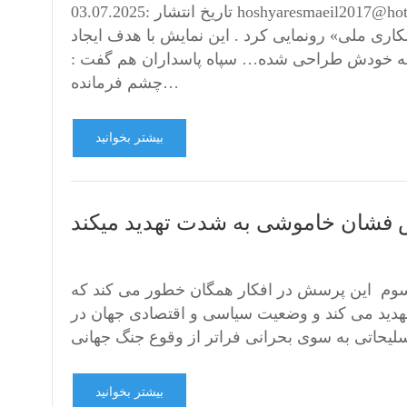
تاریخ انتشار :03.07.2025 hoshyaresmaeil2017@hotmail.com رضا پهلوی بعد از رهبری جنگ 12 روزه اسرائیل و دوباره
کاری ملی» رونمایی کرد . این نمایش با هدف ایجاد
 به خودش طراحی شده… سپاه پاسداران هم گفت :
چشم فرمانده…
بیشتر بخوانید
 فشان خاموشی به شدت تهدید میکند
 سوم این پرسش در افکار همگان خطور می کند که
هدید می کند و وضعیت سیاسی و اقتصادی جهان در
بیشتر بخوانید