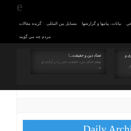
عي
بیانات، پیامها و گزارشها
مسایل بین المللی
گزیده مقالات
مردم چه مي گويند
ی و
تضاد دین و حقیقت...!
توهم خدای دین، حقیقتِ بشر را در آزادی او
ق
به…
…
Daily Arch