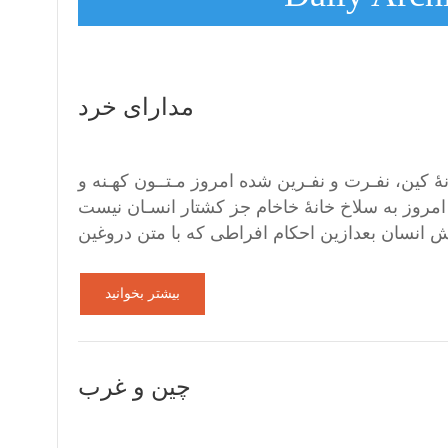
مدارای خرد
کین، نفـرت و نفـرین شده امروز مـتــون کهـنه و
امروز به سلاخ خانۀ خاخام جز کشتار انسـان نیست
بیشتر بخوانید
‌چین و غرب