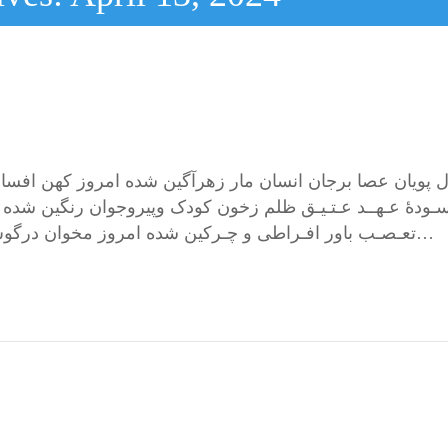
پویان عصا برجان انسان مار زهرآگین شده امروز کهن افسانۀ 
ـودۀ عـهــد عـتـیـق ظلم زخون کودک وپیروجوان رنگین شده 
تعـصـب باور افـراطی و چـرکین شده امروز مخوان درگوش انسان بعدازین احکام افراطی که با متن دروغین…