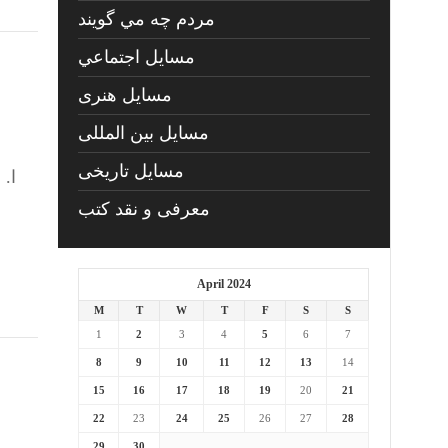
مردم چه مي گويند
مسايل اجتماعي
مسايل هنری
مسایل بین المللی
مسایل تاریخی
معرفی و نقد کتب
April 2024
M
T
W
T
F
S
S
1
2
3
4
5
6
7
8
9
10
11
12
13
14
15
16
17
18
19
20
21
22
23
24
25
26
27
28
29
30