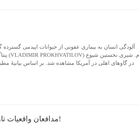
آلودگی انسان به بیماری عفونی از حیوانات اپیدمی گسترده گاو
پنتاگو
مدافعان واقعیات تاریخی پیروزی استالین را گرامی بداریم!