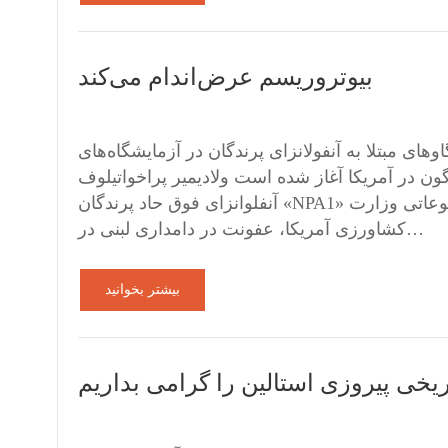
بیوتروریسم عرض‌اندام می‌کند
های مبتلا به آنفولانزای پرندگان در آزمایشگاه‌های
ن در آمریکا آغاز شده است ولادیمیر پراخواتیلوف (VLADIMIR PROKHVATILOV) ا. م. شیری نخستین شیوع
آنفلوانزای فوق حاد پرندگان «NPA1» در گاوهای اهلی در آمریکا مشاهده شد. بر اساس بیانیۀ مطبوعاتی وزارت
کشاورزی آمریکا، عفونت در دامداری لبنی در…
بیشتر بخوانید