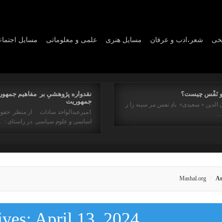
یخی
شعر،ادب و عرفان
مسايل هنری
علمی و معلوماتی
مسايل اجتما
و نَفْس چیست؟
نقدواره پژوهشیِ بر مفاهیم جمهور
جمهوریت
 الدین « سعیدی» بادِ نفس مر سینه را ز
1میرعبدالواحد سادات از منظر حقو
ه…
اساسی و علوم سیاسی در راستای : 
Mashal.org
Ar
ives:
April 13, 2024