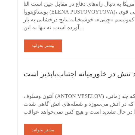
یکا به دنبال راه‌های دفاع در مقابل چین است النا
پوستاوُیتووا (ELENA PUSTOVOYTOVA)، عضو کانون نویسندگان روسیه، روزنامه‌نگار ا. م. شیری بی‌اعتنایی قوی
کمونیسم «چینی»، خوشبختانه نتایج درخشانی به بار
آورده است. نه تنها به این…
بیشتر بخوانید
تنش در خاورمیانه اجتناب‌باپذیر است
آنتون وسلوف (ANTON VESELOV) ا. م. شیری پاسخ ایران اجتناب‌ناپذیر است و فقط سؤال این است که چه زمانی،
ست که در آتش می‌سوزد و شعله‌های آتش گاهی شدت
بیشتر بخوانید