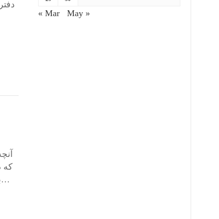
دفتر
« Mar
May »
آنچه
که د
برون‌مرزی حماس در تاریخ هفتم اکتبر، اسرائیل نوار غزه را تحت ادعای ریشهکن کردن این‌گروه، با مسدود کردن…