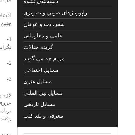
دسته‌بندی نشده
راپورتاژهای صوتي و تصويری
چنین 
شعر،ادب و عرفان
علمی و معلوماتی
1- ک
نگران
گزیده مقالات
مردم چه مي گويند
2- کشف این خبر از سوی ویکی لیکس و افشای احتمالی نام های ایرانیان شرکت کننده در این عملیات پنهانی
مسايل اجتماعي
3- متوجه کردن ایرانیان شرکت کننده در مورد خطرات احتمالی پیش رو
مسايل هنری
مسایل بین المللی
عزری 
مسایل تاریخی
برنام
معرفی و نقد کتب
رفتند.
بیست و