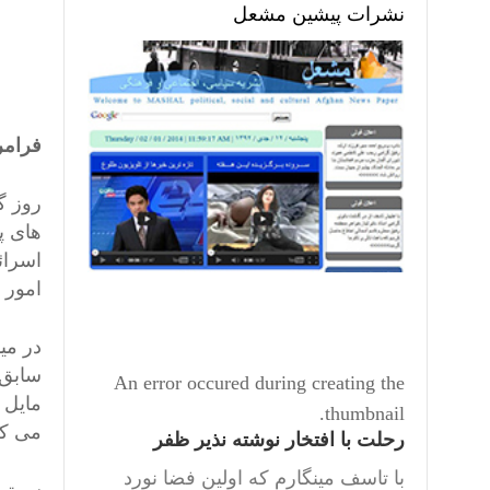
نشرات پیشین مشعل
فرامر
روز گ
اسرائ
امور 
در میا
An error occured during creating the
مایل 
thumbnail.
می کن
رحلت با افتخار نوشته نذیر ظفر
با تاسف مینگارم که اولین فضا نورد