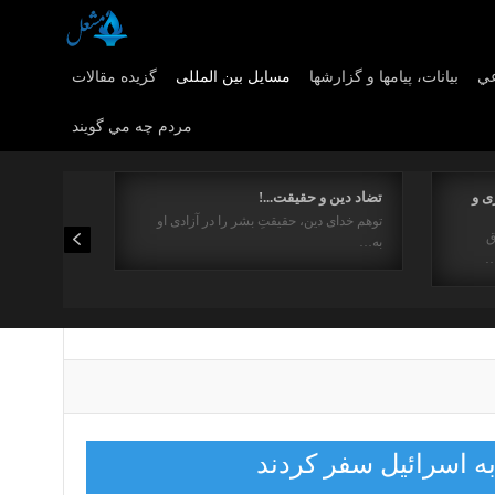
عي
بیانات، پیامها و گزارشها
مسایل بین المللی
گزیده مقالات
مردم چه مي گويند
ی و
تضاد دین و حقیقت...!
توهم خدای دین، حقیقتِ بشر را در آزادی او
ق
به…
…
به اسرائیل سفر کردند