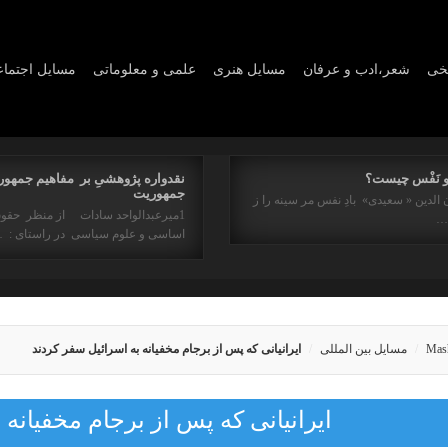
یخی
شعر،ادب و عرفان
مسايل هنری
علمی و معلوماتی
مسايل اجتما
و نَفْس چیست؟
نقدواره پژوهشیِ بر مفاهیم جمهور
جمهوریت
 الدین « سعیدی» بادِ نفس مر سینه را ز
1میرعبدالواحد سادات از منظر حقو
ه…
اساسی و علوم سیاسی در راستای : 
Mas
مسایل بین المللی
ایرانیانی که پس از برجام مخفیانه به اسرائیل سفر کردند
ایرانیانی که پس از برجام مخفیانه 