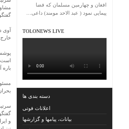
سرتیپ
افغان و چهارمین مسلمان که فضا
مشاور
پیمایی نمود ( عبد الاحد مومند) داعی…
گفتگو
آوی د
TOLONEWS LIVE
خارج 
پوشش 
است. 
باره آ
مسئول
بحران
دسته بندی ها
سرتیپ
اعلانات فوتی
گفتگو 
بیانات، پیامها و گزارشها
و ایر
نیز ا