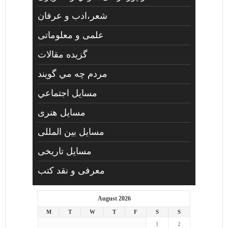
شعر،ادب و عرفان
علمی و معلوماتی
گزیده مقالات
مردم چه مي گويند
مسايل اجتماعي
مسايل هنری
مسایل بین المللی
مسایل تاریخی
معرفی و نقد کتب
August 2026
M
T
W
T
F
S
S
1
2