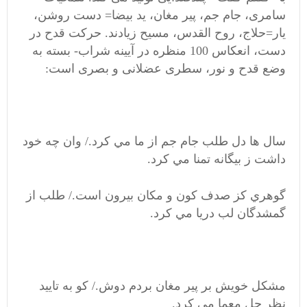
سامری، جام جم، پیر مغان، ید بیضا= دست روشن،
یار=حلاج، روح القدس، مسیح زیادند. حرکت قدح در
دست، انعکاس 100 منظره در آیینه شراب- بسته به
وضع قدح و نور، سطری عضلانی و بصری است:
سال ها دل طلب جام جم از ما مي کرد./ وان چه خود
داشت ز بيگانه تمنا مي کرد.
گوهري کز صدف کون و مکان بيرون است./ طلب از
گمشدگان لب دريا مي کرد.
مشکل خويش بر پير مغان بردم دوش./ کو به تاييد
نظر حل معما مي کرد.