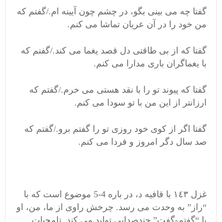
گفتا چه می بینی بگو، در چشم چون آیینه ام./گفتم که
من خود را در آن عریان تماشا می کنم.
گفتا که از بی طاقتی دل قصد یغما می کند./گفتم که
با یغماگران باری مدارا می کنم.
گفتا که پیوند تو را با نقد هستی می خرم./گفتم که
ارزانتر از این من با تو سودا می کنم.
گفتا اگر از کوی خود روزی تو را گفتم برو./گفتم که
صد سال دگر امروز و فردا می کنم.
غزل ١٤٣ با قافیه د، در باره 4-5 موضوع است که با
“راز” به وحدت می رسد. چرخش راوی از ما، من، او
با “گفتم-گفت” چندصدایی تولید می کند. تلمحیات