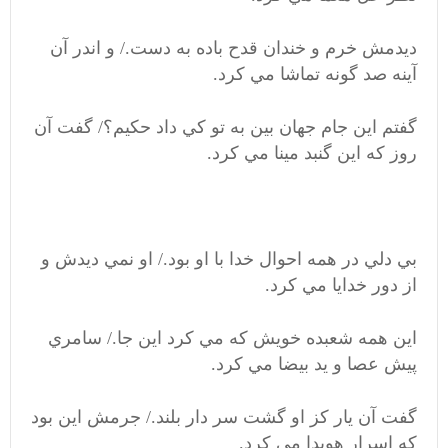
ديدمش خرم و خندان قدح باده به دست./ و اندر آن
آينه صد گونه تماشا مي کرد.
گفتم اين جام جهان بين به تو کي داد حکيم؟/ گفت آن
روز که اين گنبد مينا مي کرد.
بي دلي در همه احوال خدا با او بود./ او نمي ديدش و
از دور خدايا مي کرد.
اين همه شعبده خويش که مي کرد اين جا./ سامري
پيش عصا و يد بيضا مي کرد.
گفت آن يار کز او گشت سر دار بلند./ جرمش اين بود
که اسرار هويدا مي کرد.