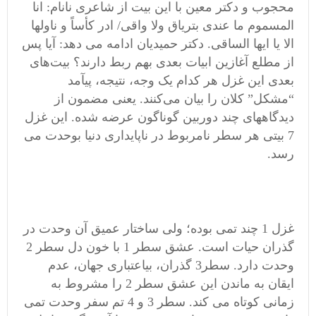
محجوب و دکتر معین با این بیت از شاعری نانام: انا
المسموم ما عندی بتریاق ولا واقی/ ادر کأساً و ناولها
الا یا ایها الساقی. دکتر حمیدیان ادامه می دهد: آیا پس
از مطلع آغازین ابیات بعدی بهم ربط دارند؟ بیت‌های
بعدی این غزل هر کدام یک وجه، نتیجه، پیآمد
“مشکل” کلان را بیان می‌کنند. یعنی مضمون از
دیدگاههای چند دوربین گوناگون عرضه شده. این غزل
7 بیتی هر سطر نامربوط در ناپایداری دنیا بوحدت می
رسد.
غزل 1 چند تمی بوده؛ ولی ساختار عمیق آن وحدت در
گذران حیات است. عشق سطر 1 با خون دل سطر 2
وحدت دارد. سطر3 گذران، بیاعتباری جهان، عدم
ایقان به ماندن این عشق سطر 2 را مشروط به
زمانی کوتاه می کند. سطر 3 و 4 تم سفر وحدت تمی