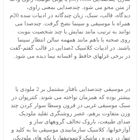
از متن محو می شود. چندصدایی بمعنی راوی،
دیدگاه، قالب، سبک، زبان چندگانه در ادبیات سده 20م
همراه با موسیقی و سینما نضج گرفت. چندصدا می
توانند به ترتیب مانند نمایش با چند شخصیت بنوبت
روی صحنه یا باهم مانند همهمه سالن انتظار سینما
باشند. در ادبیات کلاسیک 2صدایی در قالب گفتم-گفت
در برخی غزلهای حافظ و افسانه نیما دیده می شود.
در موسیقی چندصدایی بافتار مشتمل بر 2 ملودی یا
بیشتر بوده که همزمان نواخته می شوند. کنترپوان در
سبک موسیقی غربی در قرون وسطا سوار کردن چند
وزن متفاوت برهم، عصر روشنگری تقلید ملودیک
صدای طبیعت، باروک تخالف گروههای ساز و
آوازخوانها، کلاسیک سازمانبندی موسیقی بنا به کلید و
تنها، در دوره رمانتیک لایتموتیفها، یا تکه های ملودیک،