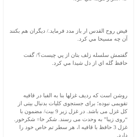
فيض روح القدس ار باز مدد فرمايد./ ديگران هم بکنند
آن چه مسيحا مي کرد.
گفتمش سلسله زلف بتان از پي چيست؟/ گفت
حافظ گله اي از دل شيدا مي کرد.
روشن است که ردیف غزلها بنا به الفبا در قافیه
تقویمی نبوده؛ برای جستجوی کلیات بدنبال بیتی از
کل غزل می باشد. در غزل زیر 9 بیت/ مضمون با
“روی زیبا” به وحدت می رسند. شکر خا= شکرخور.
غزل 3 حافظ با قافیه ا، هر سطر تم خاص خود را
دارد.