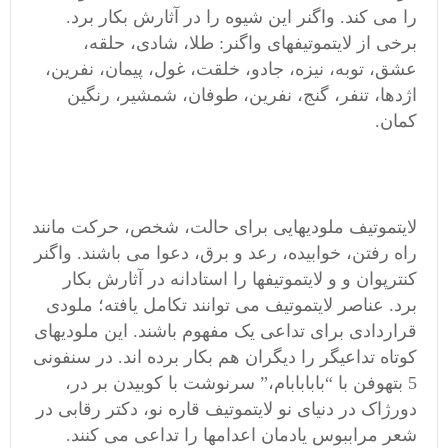
را می کند. واگنر این شیوه را در آثارش بکار برد.
برخی از لایتموتیفهای واگنر: طلا، شادی، حلقه،
عشق، توبه، نیزه، جادو، خلقت، غول، پیمان، نفرین،
اژدها، تنفر، گنج، نفرین، طوفان، شمشیر، رنگین
کمان.
لایتموتیف ملودیهایی برای حالت، شخص، حرکت مانند
راه رفتن، خوابیده، رعد و برق، دعوا می باشند. واگنر
کنترپوان و و لایتموتیفها را استادانه در آثارش بکار
برد. عناصر لایتموتیف می توانند تکامل یافته؛ ملودی
قراردادی برای تداعی یک مفهوم باشند. این ملودیهای
کوتاه تداعیگر را دیگران هم بکار برده اند. در سنفونی
5 بتهوفن با “بابابابام،” سرنوشت با کوبیدن بر در،
دورژاک در دنیای نو لایتموتیف قاره نو، دکتر رقابی در
شعر مراببوس یادمان اعدامها را تداعی می کنند.