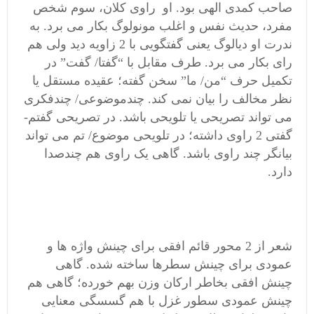
صاحب کمدی الهی بود. او راوی کلان، سوم شخص
مفرد، حدیث نفس و اغلب مونولوگ بکار می برد. به
ندرت او دیالوگ یعنی گفتگویی با 2 زاویه دید ولی هم
رای بکار می برد. طرف مقابل با “گفتا/ گفت” در
تکمیل حرف “من/ ما” سخن گفته؛ عقیده مستقل یا
نظر مخالف را بیان نمی کند. چندموضوعی/ چندفکری
می تواند تصریحی یا تلویحی باشد. در تصریحی گفتم-
گفتی 2 راوی داشته؛ در تلویحی موضوع/ تم می تواند
بیانگر چند راوی باشد. گاهی یک راوی هم چندصدا
دارد.
شعر از 2 محور قائم افقی برای چینش واژه ها و
عمودی برای چینش سطرها ساخته شده. گاهی
چینش افقی بخاطر ارکان وزن بهم خورده؛ گاهی هم
چینش عمودی سطور غزل با هم گسسگی معنایی