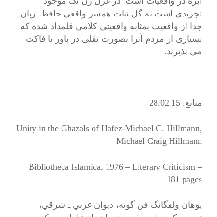
ابژه در واقعیات است. در غزل زن یک موجود
تجریدی است نه گل نبات همسر واقعی حافظ. زبان
جدا از واقعیت بمثابه واقعیتی کلامی قلمداد شده که
بسیاری از مردم آنرا بصورت نقلی در باور یا فاکت
می پذیرند.
منابع. ‏15‏.02‏.28
Unity in the Ghazals of Hafez-Michael C. Hillmann,
Michael Craig Hillmann
Bibliotheca Islamica, 1976 – Literary Criticism –
181 pages
يوهان ولفگانگ فن گوته، ديوان غربي ـ‌ شرقي،