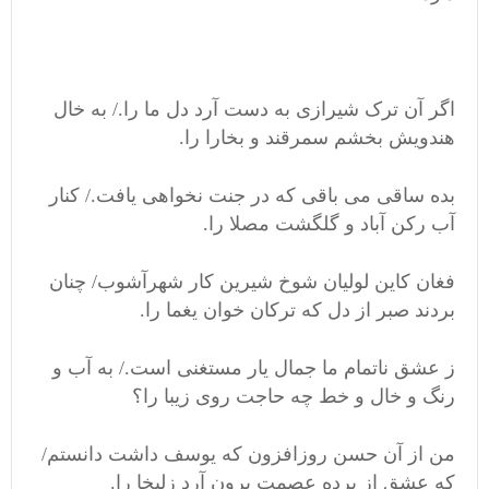
اگر آن ترک شیرازی به دست آرد دل ما را./ به خال
هندویش بخشم سمرقند و بخارا را.
بده ساقی می باقی که در جنت نخواهی یافت./ کنار
آب رکن آباد و گلگشت مصلا را.
فغان کاین لولیان شوخ شیرین کار شهرآشوب/ چنان
بردند صبر از دل که ترکان خوان یغما را.
ز عشق ناتمام ما جمال یار مستغنی است./ به آب و
رنگ و خال و خط چه حاجت روی زیبا را؟
من از آن حسن روزافزون که یوسف داشت دانستم/
که عشق از پرده عصمت برون آرد زلیخا را.