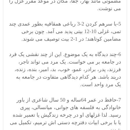
مضمونی مانند بهار، جفا، مکان در موعد مقرر غزل را
می نوشت.
5-با سرهم کردن 2-3 رباعی همقافیه بطور عمدی چند
تمی، غزلی 10-12 بیتی پدید می آمد. چون برخی
مضامین کوتاهند؛ در 1-2 بیت توصیف می شوند.
6-چند دیدگاه به یک موضوع. این از چند نقشی یک فرد
در جامعه بر می خواست. یک مرد می تواند تاجر،
فرزند، پدر، برادر، عمو، خوب، بد، امیر، بنده، زنده،
دربند باشد. هر کدام دیدگاهی متفاوت در جامعه به
یک مرد واحد است.
7-حافظ در عمر 64ساله و 50 سال شاعری از باور
خانوادگی به فلسفه های جوانی، میانسالی، پیری
رسید. لذا غزلهای او در چرخه زندگیش یا تعمیر شده
یا با برخی ابیات دفترچه دستی اش ترمیم، تکمیل می