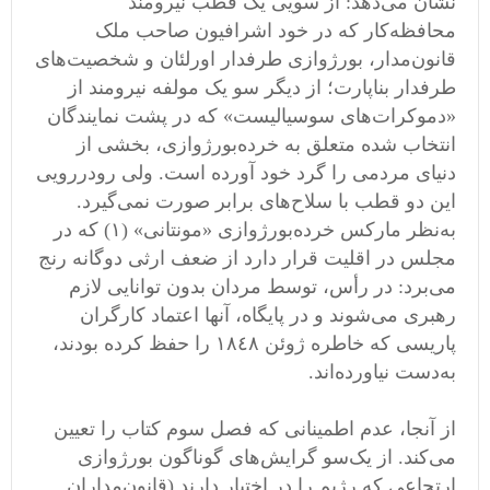
نشان می‌دهد: از سویی یک قطب نیرومند
محافظه‌کار که در خود اشرافیون صاحب ملک
قانون‌مدار، بورژوازی طرفدار اورلئان‬ و شخصیت‌های
طرفدار بناپارت؛ از دیگر سو یک مولفه نیرومند از
«دموکرات‌های سوسیالیست» که در پشت نمایندگان
انتخاب شده متعلق به خرده‌بورژوازی، بخشی از
دنیای مردمی ‌را گرد خود آورده است. ولی رو‌در‌رویی
این دو قطب با سلاح‌های برابر صورت نمی‌گیرد.
به‌نظر مارکس خرده‌بورژوازی «مونتانی»‌ (١) که در
مجلس در اقلیت قرار دارد از ضعف ارثی دوگانه رنج
می‌برد: در رأس، توسط مردان بدون توانایی لازم
رهبری می‌شوند و در پایگاه، آنها اعتماد کارگران
پاریسی که خاطره ژوئن ١٨٤٨ را حفظ کرده بودند،
به‌دست نیاورده‌اند. ‬
از آنجا، عدم اطمینانی که فصل سوم کتاب را تعیین
می‌کند. از یک‌سو گرایش‌های گوناگون بورژوازی
ارتجاعی که رژیم را در اختیار دارند (قانون‌مداران