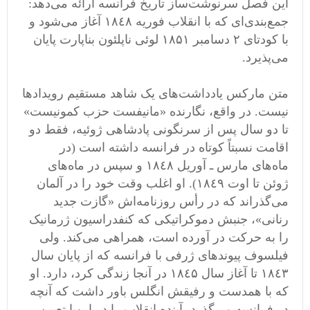
این فصل سرنوشت‌ساز تاریخ فرانسه ارائه می‌دهد:
جمع‌بندی‌ای که با انقلاب فوریه ١٨٤٨ آغاز می‌شود و
با کودتای ٢ دسامبر ١٨۵١ لوئی ناپلئون بناپارت پایان
می‌پذیرد. ‬
متن مارکس یادداشت‌های یک شاهد مستقیم رویدادها
نیست. در واقع، نگارنده «مانیفست حزب کمونیست»
تا دو سال پس از سرنگونی پادشاهی ژوئیه، فقط دو
اقامت نسبتاً کوتاه در فرانسه داشته است‌ (در
ماه‌های مارس ـ آوریل ١٨٤٨ و سپس در ماه‌های
ژوئن تا اوت ١٨٤٩). او اغلب وقت خود را در آلمان
می‌گذراند که در رأس روزنامه‌اش «گازت جدید
رنانی»، جنبش دموکراتیکی که کنفدراسیون ژرمانیک
را به حرکت در آورده است، همراهی می‌کند. ولی
فیلسوف پیوند‌های ژرفی با فرانسه که از پایان سال
١٨٤٣ تا آغاز سال ١٨٤۵ در آنجا زندگی کرد، دارد. او
که با همدست و رفیقش انگلس باور داشت که آنچه
در فرانسه می‌گذرد، آینده انقلاب را در اروپا تعیین