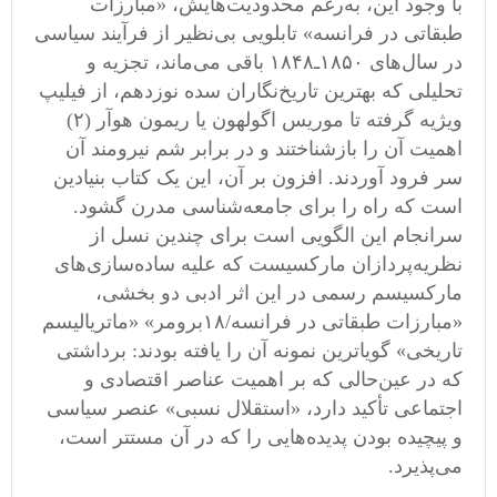
با وجود این، به‌رغم محدودیت‌هایش، «مبارزات
طبقاتی در فرانسه» تابلویی بی‌نظیر از فرآیند سیاسی
در سال‌های ۱۸۵۰ـ۱۸۴۸ باقی می‌ماند، تجزیه و
تحلیلی که بهترین تاریخ‌نگاران سده نوزدهم، از فیلیپ
ویژیه گرفته تا موریس اگولهون یا ریمون هوآر (٢)
اهمیت آن را بازشناختند و در برابر شم نیرومند آن
سر فرود آوردند. افزون بر آن، این یک کتاب بنیادین
است که راه را برای جامعه‌شناسی مدرن گشود.
سرانجام این الگویی است برای چندین نسل از
نظریه‌پردازان مارکسیست که علیه ساده‌سازی‌های
مارکسیسم رسمی ‌در این اثر ادبی دو بخشی‬،
«مبارزات طبقاتی در فرانسه/١٨برومر» «ماتریالیسم
تاریخی» گویاترین نمونه آن را یافته بودند: برداشتی
که در عین‌حالی که بر اهمیت عناصر اقتصادی و
اجتماعی تأکید دارد، «استقلال نسبی» عنصر سیاسی
و پیچیده بودن پدیده‌هایی را که در آن مستتر است،
می‌پذیرد.‬ ‬