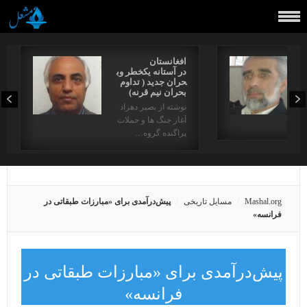
افغانستان
در آستانه یکخطر وب
حران جدید ( تداوم
بحران نیم قرنه)
نوشته از بصیر دهزاد
آغاز جنگ ها و حملات
دها…
پراگنده گروه…
Mashal.org
مسایل تاریخی
پیش‌در‌آمدی برای «مبارزات طبقاتی در
فرانسه»
پیش‌در‌آمدی برای «مبارزات طبقاتی در
فرانسه»