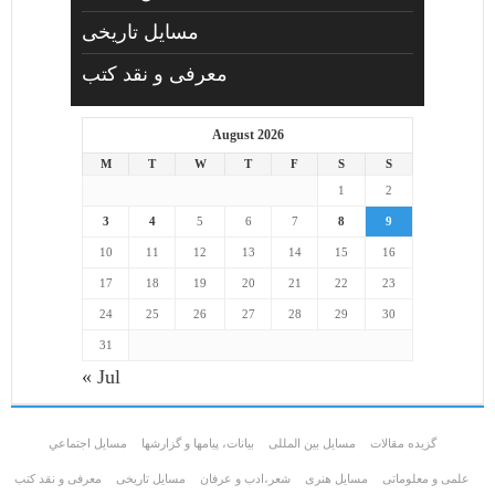
مسایل تاریخی
معرفی و نقد کتب
August 2026
M
T
W
T
F
S
S
1
2
3
4
5
6
7
8
9
10
11
12
13
14
15
16
17
18
19
20
21
22
23
24
25
26
27
28
29
30
31
« Jul
گزیده مقالات
مسایل بین المللی
بیانات، پیامها و گزارشها
مسايل اجتماعي
علمی و معلوماتی
مسايل هنری
شعر،ادب و عرفان
مسایل تاریخی
معرفی و نقد کتب