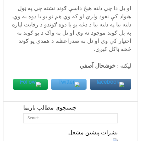
او بل دا چې دلته هيڅ داسې ګوند نشته چې په ټول
هيواد کې نفوذ ولري او که وي هم نو يو يا دوه به وي.
دلته بيا په دلته بيا د دغه يو يا دوه ګوندو د رقابت لپاره
به بل ګوند موجود نه وي او تل به واک د يو ګوند په
اختيار کې وي او تل به صدراعظم د همدې يو ګوند
څخه ټاکل کيږي.
لیکنه :
خوشحال آصفي
جستجوی مطالب تارنما
نشرات پیشین مشعل