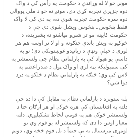
مونږ خو لا له وړاندې د حکومت په رأس کې د واک
دوه جزيرې تجربه کړي دي، مونږ ته خو د ملي يووالي
دوه سره حکومت تجربه شوې ده، په دې کې لا واک
فقط پنځوس ـ پنځوس ويشل شوی دی چې د
حکومت کابينه مو تر شپږو مياشتو نه بشپړيده، د
څوکيو په ويش باندې جنګونه و او لا تر اوسه هم هر
لوری د خپلې ونډې د زياتيدو غوښتونکی دی؛ نو په
داسې يو هيواد کې به پارلماني نظام چې ولسمشر په
کې سمبوليکه بڼه لري او واک ټول د صدراعظم په
لاس کې وي؛ څنګه به پارلماني نظام د خلکو په درد
دوا شي؟
بله ستونزه د پارلماني نظام په مقابل کې دا ده چې
دلته په افغانستان کې هره څوکۍ او هر ارګان حتا د
ولسمشر څوکۍ هم په قومي لحاظ تشکيليږي. دلته
معيار اوس دا دی که ولسمشر له يو قوم وي نو
لومړی مرستيال به يې حتماً د بل قوم څخه وي، دويم