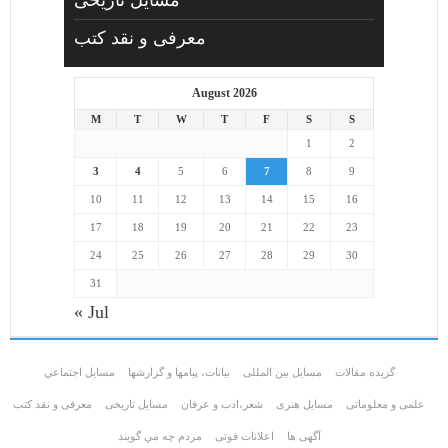
معرفی و نقد کتب
August 2026
M
T
W
T
F
S
S
1
2
3
4
5
6
7
8
9
10
11
12
13
14
15
16
17
18
19
20
21
22
23
24
25
26
27
28
29
30
31
« Jul
گزیده مقالات
مسایل بین المللی
بیانات، پیامها و گزارشها
مسايل اجتماعي
علمی و معلوماتی
مسايل هنری
شعر،ادب و عرفان
مسایل تاریخی
معرفی و نقد کتب
آگهی ها
اعلانات فوتی
مردم چه مي گويند