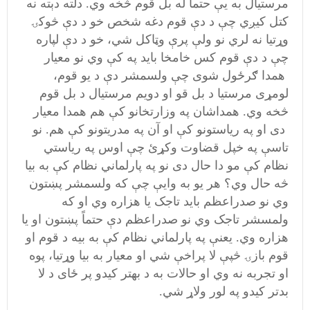
مرستيال به يې حتما له بل قوم څخه وي. دلته دېته نه
کتل کيږي چې د دې قوم دغه شخص خو د دې څوکۍ
وړتيا نه لري نو ولې پرې وټاکل شي، خو د دې لپاره
چې د دې قوم کس خامخا بايد په کې وي نو معيار
همدا ګرځول شوی چې ولسمشر دې د يو قوم،
لومړی مرستيا د بل قو او دويم مرستيال د بل قوم
څخه وي. همداشان په وزارتخانو کې هم همدا معيار
دی او په رياستونو کې او آن په مدريتونو کې هم. نو
تاسې په خپل قضاوت وکړئ چې اوس په رياستي
نظام کې مو دا حال دی نو په پارلماني نظام کې به بيا
څه حال وي؟ هر يو به وايې چې که ولسمشر پښتون
وي نو صدراعظم بايد تاجک يا هزاره وي او که
ولمسشر تاجک وي نو صدراعظم دې حتماً پښتون او يا
هزاره وي. يعنې په پارلماني نظام کې به بيه د قوم او
قوم بازۍ څپې لا پراخې شي او معيار به بيا وړتيا، پوه
او تجربه نه وي او حالات به د بهتر کيدو پر ځای د لا
بدتر کيدو په لور ولاړ شي.