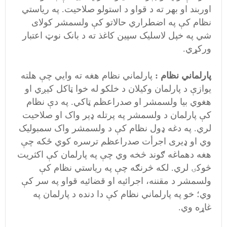
اوربند او بهر ته د قواو د استولو صلاحيت. په رياستي
نظام کې په اضطراري حالاتو کې ولسمشر کولای
شي په خپل لاسليک سپين کاغذ ته د بانک نوټ اعتبار
ورکړي.
پارلماني نظام :
پارلماني نظام هغه ته وايي چې هلته
يوازې د پارلمان وکيلان د خلکو له خوا ټاکل کيږي او
هغوي بيا ولسمشر او صدراعظم ټاکي. په دې نظام
کې پارلمان د ولسمشر په پرتله ډېر واک او صلاحيت
لري. په دغه ډول نظام کې د ولسمشر واک سمبوليک
وي او ډیری اجرأت صدراعظم ترسره کوي ځکه چې
هغه دهماغه ګوند څخه وي چې په پارلمان کې اکثريت
څوکۍ لري. لکه څرنګه چې په رياستي نظام کې
ولسمشر د مقننه، اجرائيه او قضائيه قواو په سر کې
وي؛ خو په پارلماني نظام کې دا دنده د پارلمان په
غاړه وي.