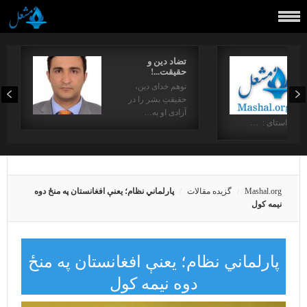
تضاد دین و
حقیقت...!
توهم خدای دین،
حقیقتِ بشر را در
آزادی او به…
در راستای : …
Mashal.org
گزیده مقالات
پارلماني نظام؛ یعنې افغانستان په منځ دوه
نيمه کول
پارلماني نظام؛ یعنې افغانستان په منځ
دوه نيمه کول