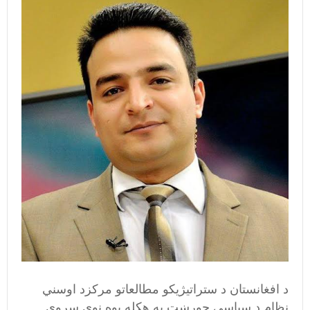
د افغانستان د ستراتيژيکو مطالعاتو مرکزد اوسني
نظام د سياسي جوړښت په هکله يوه نوې سروې