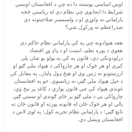
اوس اساسي پوښتنه دا ده چې د افغانستان اوسني
شرايط دا ايجابوي چې نظام دې له رياستي څخه
پارلماني ته واوړي او د ولسمسر صلاحيتونه دې
صدراعظم ته ورکړل شي؟
هغه هيوادونه چې په کې پارلماني نظام حاکم دی
هغوی د پوره نظم، امنيت او د ډاډ وړ اقتصاد
درلودونکي دي، قانون په کې په ټولو يو شان پلی
کيږي او هر څوک او هر چارواکی د هيواد ملي ګټو او
ارزښتونو ته ژمن وي او هيڅ ډول ډلبازۍ په مقابل کې
د خپل هيواد ملي ګټې نه زيانمنوي. خو په افغانستان
غوندې هيواد کې چې قانون يوازې د کاغذ پر مخ وي،
چارواکي يې د ملي ګټو پر ځای ګوندي او سمتي ګټې
پالي او هر څوک ځان له قانونه پورته او قانون ځان ته
تابع ګڼي؛ د پارلماني نظام تجربه کول؛ په لوی لاس د
افغانستان ويشل دي.