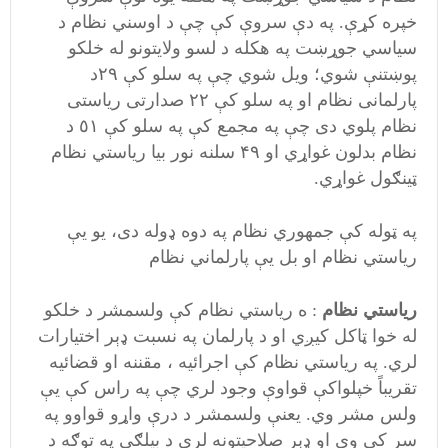
خپره کړې. په دې سروې کې چې د اوسني نظام د
سياسي جوړښت په هکله د لسو ولايتونو له خلکو
پوښتنې شوي؛ ويل شوي چې په سلو کې ٢٩د
پارلمانی نظام او په سلو کې ٢٢ صدارتی رياستی
نظام پلوي دی چې په مجمع کې په سلو کې ٥١ د
نظام بدلون غواړي او ۴٩ سلنه نور بیا رياستي نظام
ټينګول غواړي.
په ټوله کې جمهوري نظام په دوه ډوله دی، يو يې
رياستي نظام او بل يې پارلماني نظام
رياستي نظام
: ه رياستي نظام کې ولسمشر د خلکو
له خوا ټاکل کيږي او د پارلمان په نسبت ډېر اختيارات
لري. په رياستي نظام کې اجرائيه ، مقننه او قضائيه
تقريباً خپلواکې قواوې وجود لري چې په راس کې يې
ولس مشر وي. يعنې ولسمشر د درې واړو قواوو په
سر کې وي او ډېر صلاحيتونه لري د بيلګې په توګه د