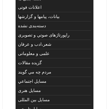
اعلانات فوتی
بیانات، پیامها و گزارشها
دسته‌بندی نشده
راپورتاژهای صوتي و تصويری
شعر،ادب و عرفان
علمی و معلوماتی
گزیده مقالات
مردم چه مي گويند
مسايل اجتماعي
مسايل هنری
مسایل بین المللی
مسایل تاریخی