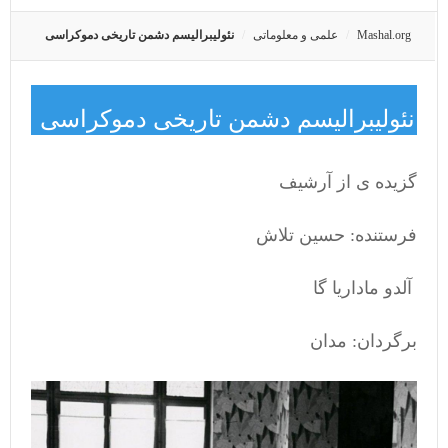
Mashal.org
علمی و معلوماتی
نئولیبرالیسم دشمن تاریخی دموکراسی
نئولیبرالیسم دشمن تاریخی دموکراسی
گزیده ی از آرشیف
فرستنده: حسین تلاش
آلدو ماداریا گا
برگردان: مدان