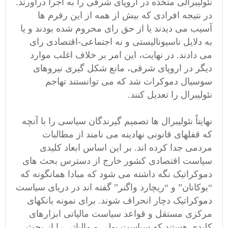
نئولیبرالی متخذه در اروپای شرقی را به اجرا درآورند.
در نتیجه افرادی که بیش از همه از این رفرم ها
آسیب می دیدند یا از حق رای محروم شده بودند و یا
به دلایل ناسیونالیستی و نه اجتماعی-اقتصادی رای
می دادند. در نهایت، این امر بر خلاف اغلب موارد
دیگر در اروپای شرقی، مانع شکل گیری نیروهای
سوسیال دموکرات شد که می توانستند تهاجم
نئولیبرال را تعدیل کنند.
نهایتاً نئولیبرال ها تصمیم گیرندگان سیاسی را با آنچه
که قفلهای قانونی نهادینه می نامند از مطالبات
مردمی جدا کرده اند. بر این اساس ابعاد کلیدی
سیاست اقتصادی کشور خارج از دسترس بحث های
دموکراتیک نگه داشته می شود که مبادا همانگونه که
“بوکانان” و “ریچارد واگنر” گفته اند در دریای سیاست
دموکراتیک دچار انحراف شوند. برای نمونه بانکهای
مرکزی مستقل و قواعد سیاست مالیاتی ابزارهای
کلیدی هستند که سیاست پولی و مالیاتی را از بحث