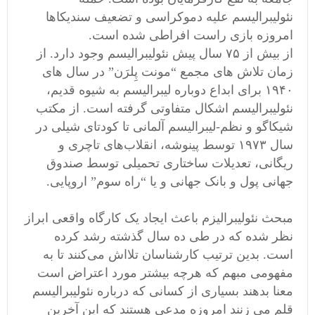
نئولیبرالیسم علیه دموکراسی و تضعیف سندیکاها
امروزه بازی راست افراطی شده است.
از بیش از ۷۵ سال پیش نئولیبرالیسم وجود دارد. از
زمان تلاش های مجمع “مونت پِلرَن” در سال های
۱۹۴۰ برای ابداع دوباره لیبرالیسم به شیوه قدیم،
نئولیبرالیسم اشکال متفاوتی گرفته است. از مکتب
شیکاگو و نظم-لیبرالیسم آلمانی تا کودتای شیلی در
سال ۱۹۷۳ توسط پینوشه، انقلاب‌های تاچری و
ریگانی، تعدیلات ساختاری تحمیلی توسط صندوق
جهانی پول و بانک جهانی و یا “راه سوم” اروپایی.
مبحث نئولیبرالیزم باعث ایجاد یک کارگاه واقعی ابراز
نظر شده که در طی ده سال گذشته رشد کرده
است. بدین ترتیب کارشناسان تلااش می‌کنند تا به
مفهومی مبهم که هرچه بیشتر مورد اعتراض است
معنا بدهند بسیاری از کسانی که درباره نئولیبرالیسم
قلم می زنند امروزه مدعی هستند که این آخرین