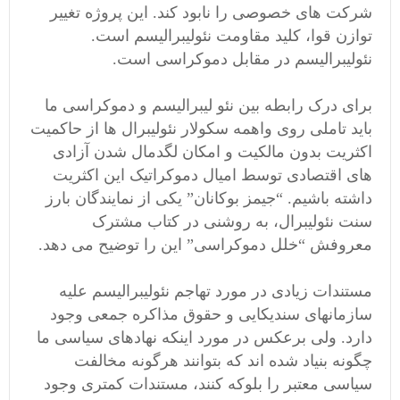
شرکت های خصوصی را نابود کند. این پروژه تغییر
توازن قوا، کلید مقاومت نئولیبرالیسم است.
نئولیبرالیسم در مقابل دموکراسی است.
برای درک رابطه بین نئو لیبرالیسم و دموکراسی ما
باید تاملی روی واهمه سکولار نئولیبرال ها از حاکمیت
اکثریت بدون مالکیت و امکان لگدمال شدن آزادی
های اقتصادی توسط امیال دموکراتیک این اکثریت
داشته باشیم. “جیمز بوکانان” یکی از نمایندگان بارز
سنت نئولیبرال، به روشنی در کتاب مشترک
معروفش “خلل دموکراسی” این را توضیح می دهد.
مستندات زیادی در مورد تهاجم نئولیبرالیسم علیه
سازمانهای سندیکایی و حقوق مذاکره جمعی وجود
دارد. ولی برعکس در مورد اینکه نهادهای سیاسی ما
چگونه بنیاد شده اند که بتوانند هرگونه مخالفت
سیاسی معتبر را بلوکه کنند، مستندات کمتری وجود