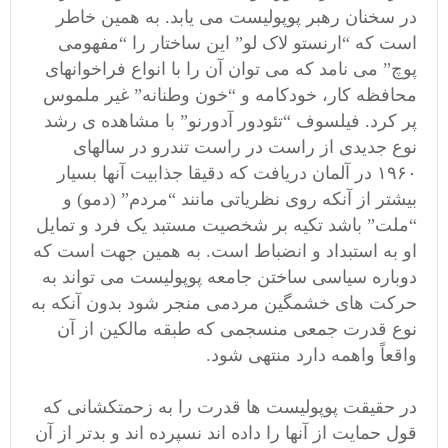
در سخنان رهبر پوپولیست می یابد. به همین خاطر
است که “ارنستو لاک لو” این ساختار را “مفهومی
پوچ” می نامد که می توان آن را با انواع فراخوانهای
محافظه کار، خودکامه و “خون وطنانه” غیر ملموس
پر کرد. فیلسوف “تئودور آدورنو” با مشاهده ی رشد
نوع جدیدی از راست در راست تندرو در سالهای
۱۹۶۰ در آلمان دریافت که دقیقا جذابیت آنها بسیار
بیشتر از آنکه روی نظریاتی مانند “مردم” (دمو) و
“ملت” باشد تکیه بر شخصیت مستبد یک فرد و تمایل
او به استبداد و انضباط است. به همین جهت است که
دوباره سیاسی ساختن جامعه پوپولیست می تواند به
حرکت های خشمگین مردمی منجر شود بدون آنکه به
نوع قدرت جمعی منسجمی که طبقه مالکین از آن
واقعاً واهمه دارد منتهی شود.
در حقیقت پوپولیست ها قدرت را به زحمتکشانی که
قول حمایت از آنها را داده اند نسپرده اند و بدتر از آن