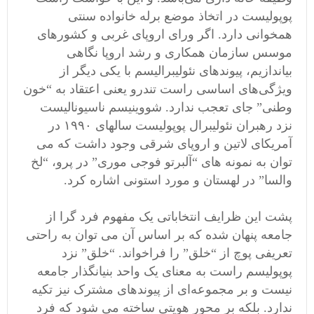
پوپولیست در اتخاذ موضع برله خانواده سنتی
همخوانی دارد. اگر ورای اروپای غربی و کشورهای
موسس سازمان همکاری و رشد اروپا نگاهی
بیاندازیم، پیوندهای نئولیبرالیسم با یکی دیگر از
ویژگی‌های اساسی راست تندرو یعنی اعتقاد به “خون
وطنی” جای تعجب ندارد. شووینیسم ناسیونالیست
نزد رهبران نئولیبرال پوپولیست سالهای ۱۹۹۰ در
آمریکای لاتین و اروپای شرقی وجود داشت که می
توان به نمونه های “آلبرتو فوجی موری” در پرو، “لخ
والسا” در لهستان و مورد استونی اشاره کرد.
پشت این ظرایف انتخاباتی یک مفهوم فرد گرا از
جامعه پنهان شده که بر اساس آن می ‌توان به راحتی
تعریفی پوچ از “خلق” را فراخواند. “خلق” نزد
پوپولیسم راست به معنای یک واحد بنیانگذار جامعه
نیست و بر مجموعه‌ای از پیوندهای مشترک نیز تکیه
ندارد. بلکه بر محور هویتی ساخته می شود که فرد