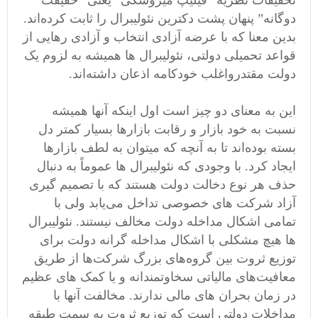
تحقیقات نظریه “فیلیپ میروسکی” یعنی “حقیقت
دوگانه” پنهان پشت دکترین نئولیبرال را ثابت کرده‌اند.
بدین معنا که با عرضه آزادی انتخاب و آزادی رهایی از
قواعد تحمیلی دولتی، نئولیبرال ها همیشه به لزوم یک
دولت مقتدرواغلب خودکامه اذعان داشته‌اند.
این به معنای دو چیز است اول اینکه آنها همیشه
نسبت به خود بازار و رقابت بازارها بسیار کمتر دل
بسته بوده‌اند تا به آنچه که میتوان به لطف بازارها
ایجاد کرد. با وجودی که نئولیبرال ها عموماً به دنبال
حذف هر نوع دخالت دولت هستند که با تصمیم گیری
آزاد شرکت های خصوصی تداخل می‌یابد ولی با
تمامی اشکال مداخله دولت مخالف نیستند. نئولیبرال
ها هیچ مشکلی با اشکال مداخله گرانه دولت برای
توزیع ثروت بین گروه‌های بزرگ شرکت‌ها از طریق
معافیت‌های مالیاتی سخاوتمندانه و یا کمک های عظیم
در زمان بحران های مالی ندارند. مخالفت آنها با
مداخلات دولتی است که توزیع ثروت به سمت طبقه