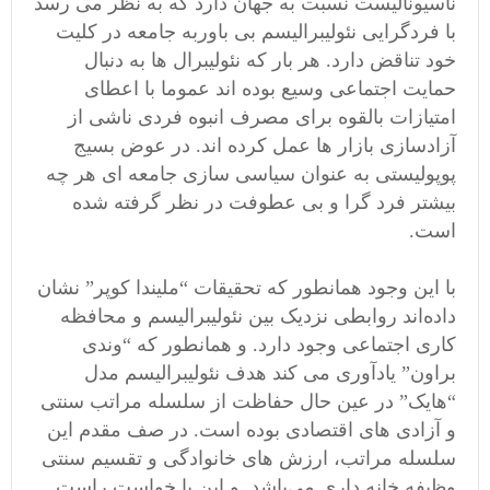
ناسیونالیست نسبت به جهان دارد که به نظر می رسد
با فردگرایی نئولیبرالیسم بی باوربه جامعه در کلیت
خود تناقض دارد. هر بار که نئولیبرال ها به دنبال
حمایت اجتماعی وسیع بوده اند عموما با اعطای
امتیازات بالقوه برای مصرف انبوه فردی ناشی از
آزادسازی بازار ها عمل کرده اند. در عوض بسیج
پوپولیستی به عنوان سیاسی سازی جامعه ای هر چه
بیشتر فرد گرا و بی عطوفت در نظر گرفته شده
است.
با این وجود همانطور که تحقیقات “ملیندا کوپر” نشان
داده‌اند روابطی نزدیک بین نئولیبرالیسم و محافظه
کاری اجتماعی وجود دارد. و همانطور که “وندی
براون” یادآوری می کند هدف نئولیبرالیسم مدل
“هایک” در عین حال حفاظت از سلسله مراتب سنتی
و آزادی های اقتصادی بوده است. در صف مقدم این
سلسله مراتب، ارزش های خانوادگی و تقسیم سنتی
وظیفه خانه داری می‌باشد. و این با خواست راست