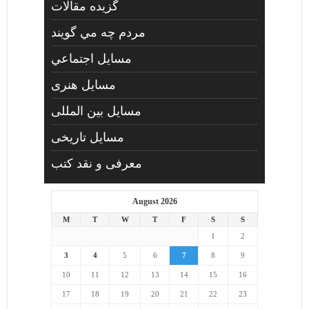
گزیده مقالات
مردم چه مي گويند
مسايل اجتماعي
مسايل هنری
مسایل بین المللی
مسایل تاریخی
معرفی و نقد کتب
August 2026
M
T
W
T
F
S
S
1
2
3
4
5
6
7
8
9
10
11
12
13
14
15
16
17
18
19
20
21
22
23