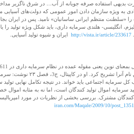
 بدیهی استفاده صرفه جویانه از آب… در شرق ناگزیر مداخل
دی به ویژه سازمان دادن امور عمومی که دولت‌های آسیایی مج
را «سلطنت منتظم ایرانی ساسانیان» ‌نامید. پس در ایران بج
http://vista.ir/article/233617
ایران و شیوه تولید آسیایی.
بهمین نام آنرا تشریح کر
ب کل سرمايه اجتماعی باید خواند. در نتيجه تکامل نهايی توليد
يد سرمايه اموال توليد کنندگان است، اما نه به مثابه اموال خص
 کنندگان مشترک. بررسی بخشی از نظريات در مورد امپريالي
iran.com/Maqale/2009/10/post_1351