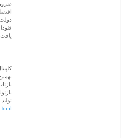
ضرورت
اقتصا
دولت 
یافت.
بازتا
بازتول
توليد
.html