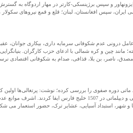
یزونهاور و سپس برژینسکی-کارتر در مهار اردوگاه به گسترش
ی ایران، سپس افغانستان، لبنان؛ قلع و قمع نیروهای سکولار 
 عامل درونی عدم شکوفانی سرمایه داری، بیکاری جوانان، عق
ه؛ مانند چین و کره شمالی با ادعای حزب کارگران. بنیانگرایی
مصدق، ناصر، بن بلا، قذافی، صدام به شکوفانی اقتصادی نرسید
ماتی دوره صفوی را بررسی کرده؛ نوشت: پرتغالی‌ها اولین ک
نظامی و دیپلماتی در 1507 خلیج فارس ایفا کردند. اشرف
 و شهر، استبداد آسیایی، عشایر ترک، حضور استعمار می شکا