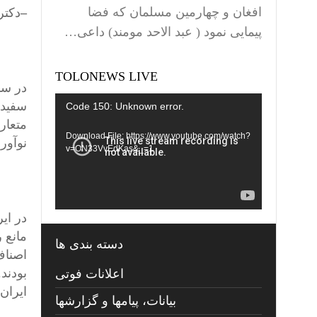
افغان و چهارمین مسلمان که فضا
–
دکتر
پیمایی نمود ( عبد الاحد مومند) داعی…
TOLONEWS LIVE
Video
Code 150: Unknown error.
Player
متعار
Download File: https://www.youtube.com/watch?
نوآور
v=ON33VvEdKas&_=1
مانع 
دسته بندی ها
اصناف
بودند
اعلانات فوتی
ایران 
بیانات، پیامها و گزارشها