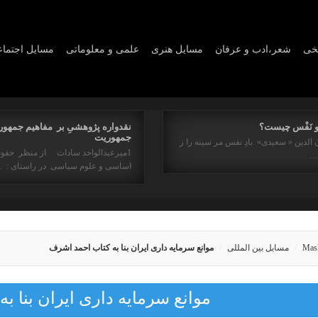
یخی
شعر،ادب و عرفان
مسايل هنری
علمی و معلوماتی
مسايل اجتما
و نَفْس چیست؟
نقدواره پژوهشیِ بر مفاهیم جمهور
جمهوریت
 الدین « سعیدی» بادِ نفس مر سینه را ز
1میرعبدالواحد سادات از منظر حقو
ه…
اساسی و علوم سیاسی در راستای : 
Mas
مسایل بین المللی
موانع سرمایه داری ایران بنا به کتاب احمد اشرف
موانع سرمایه داری ایران بنا 