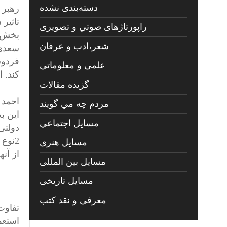
دسته‌بندی نشده
رهبر 
تاثیر
راپورتاژهای صوتي و تصويری
بخش م
شعر،ادب و عرفان
سعدی،
فردوس
علمی و معلوماتی
کند. این 2 نماد دانش و مبارزه برای جوانان الگوی
گزیده مقالات
مردم چه مي گويند
این ب
مسايل اجتماعي
دولتی
2نوع
مسايل هنری
از آن
مسایل بین المللی
مسایل تاریخی
معرفی و نقد کتب
تفاوت