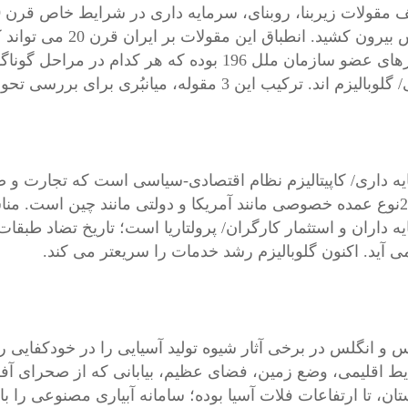
کشورهای عضو سازمان ملل 196 بوده که هر کدام
زم اند. ترکیب این 3 مقوله، میانبُری برای بررسی تحول یک جامعه شرقی است.
ه داری/ کاپیتالیزم نظام اقتصادی-سیاسی است که تجارت و 
کنند. 2نوع عمده خصوصی مانند آمریکا و دولتی مانند چین است. من
ه داران و استثمار کارگران/ پرولتاریا است؛ تاریخ تضاد طبقات
می آید. اکنون گلوبالیزم رشد خدمات را سریعتر می کند.
 و انگلس در برخی آثار شیوه تولید آسیایی را در خودکفایی روس
ط اقلیمی، وضع زمین، فضای عظیم، بیابانی که از صحرای آفری
تان، تا ارتفاعات فلات آسیا بوده؛ سامانه آبیاری مصنوعی را ب