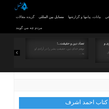
عي
بیانات، پیامها و گزارشها
مسایل بین المللی
گزیده مقالات
مردم چه مي گويند
ی و
تضاد دین و حقیقت...!
توهم خدای دین، حقیقتِ بشر را در آزادی او
ق
به…
…
به کتاب احمد اشرف