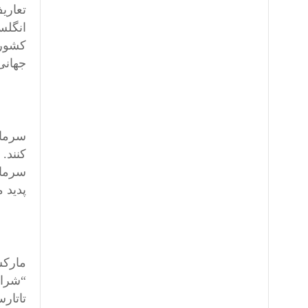
جهانی/ گلوبالی
سرمای
سرمای
پدید 
مارکس
“شرای
تاتارس