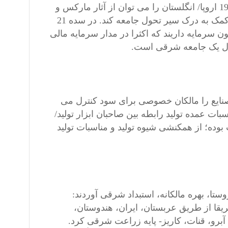
تعاریف مقولات زیربنا، روبنای، سرمایه داری در شرایط خاص قرن 19 اروپا/ انگلستان را می توان از آثار مارکس و
انگلس بیرون کشید. انطباق این مقولات بر ایران قرن 20 می تواند کمک به درک سیر تحول جامعه کند. در سده 21
 در مراحل گوناگون سرمایه داریند که اکثرا در مدار سرمایه مالی
صنایع را مالکان خصوصی برای سود کنترل می
اسبات عمده تولید رابطه بین صاحبان ابزار تولید/
 بوده؛ از همکنشی شیوه تولید و مناسبات تولید
تا، بهره مالکانه، استبداد شرقی آوردند:
قا از طریق عربستان، ایران، هندوستان،
ا آبرو، قنات، کاریز- پایه زراعت شرقی کرد.