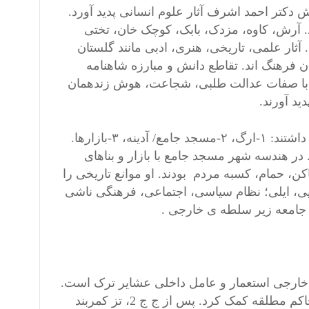
کتر احمد اشرف آثار علوم انسانی پدید آورد.
. آرش، کاوه، مزدک، بابک، کوچک خان، تختی
ار علمی، تاریخی، هنری، ادبی مانند گلستان
 فرهنگ اند. تقاطع دانش و مبارزه شاهنامه
ل با صفات عدالت طلبی، شجاعت، هوش زندهمان
احمد اشرف نوشت: در زمان قاجار شهرهای منفصل از هم 3 بخش داشتند: ۱-ارگ، ۲-مسجد جامع/ آدینه، ۳-بازارها.
 در هندسه شهر مسجد جامع با بازار و بناهای
، حمام، کسبه مردم بودند. او موانع تاریخی را
یی، ایلی؛ نظام سیاسی، اجتماعی، فرهنگی ناشی
 جامعه زیر سلطه ی خارجی .
ل خارجی استعمار و عامل داخلی عشایر ترک است.
استعمار در آغاز سده 20 به نیروهای مذهبی و سکولار در مبارزه با حاکم مطلقه کمک کرد. پس از ج ج 2، تز کمربند