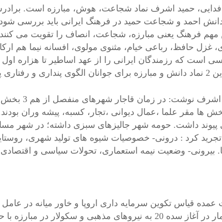
فدایی، حمید اشرف نماد شجاعت، هوش، مبارزه است. برادرش د
 دانش احمد و شجاعت حمید در فرهنگ ایرانی باید بررسی شود
هم فرهنگ یعنی مبارزه، شجاعت، انصاف را تقویت می کنند. آث
 غزل حافظ، رباعی خیام، مثنوی مولوی، افسانه نیما هم ارکان
ی است که رزمندگان ایرانی را از عهد اساطیر تا هزاره او
 پنداری و رفتاری پدید آورند.
خش ها مقر علما ،عمال دیوانی ،تجار، کسبه، پیشه وران بودند.
 پیوند داشت. حومه شهر جالیزهای سبزی داشته؛ در شهر مساکن
 تجرید کرد : درونی- خصوصیات شیوه های تولید شهری، روستا
ها. بیرونی- وضعیت نیمه استعماری، تحولات سیاسی و اقتصادی
 عمده قیاس تکوین سرمایه داری اروپا و خاور میانه در عام