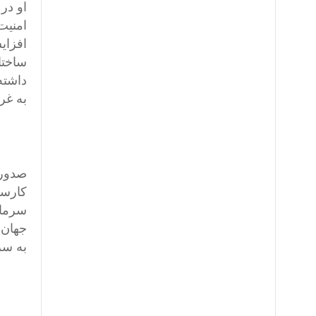
او در
امنیت
افزای
ساختا
داشته
به غر
صدور 
کارسا
سرمایه
جهان 
به سر