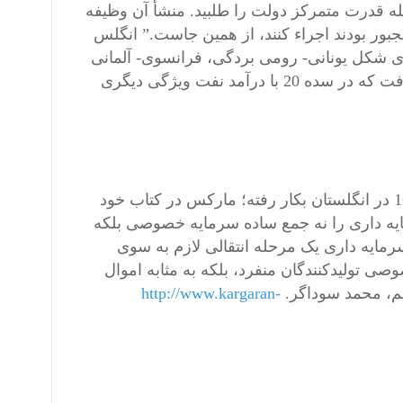
ه قدرت متمرکز دولت را طلبید. منشأ آن وظیفه
بور بودند اجراء کنند، از همین جاست.” انگلس
ای شکل یونانی- رومی بردگی، فرانسوی- آلمانی
فئودالیزم، انگلیسی- هلندی سرمایه داری، باید شکل ویژه تولید را یافت که در سده 20 با درآمد نفت ویژگی دیگری
کاپیتال بمعنای نوین یعنی مقوله عمده در نظام سرمایه داری در 1611 در انگلستان بکار رفته؛ مارکس در کتاب خود
د. او در کاپيتال، ج3، فصل ۲۳ نوشت: سرمايه داری را نه جمع ساده سرمايه خصوصی بلکه
 سرمايه داری يک مرحله انتقالی لازم به سوی
وصی توليدکنندگان منفرد، بلکه به مثابه اموال
سم، محمد سوداگر.
http://www.kargaran-