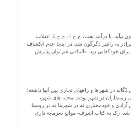
در سده 20، ایران نتوانست با عوامل درونی از جامعه پیشامدرن بیرون بیآید. با درآمد نفت، ج ج 1، ج ج 2، انقلاب
 از سرمایه داری کمپرادر به رانتیر دگرگون شد. در اینجا عدم انکشاف
ای خودکفایی بود. قالیبافی هم توان پذیرش
در ایران پیدایش عشایر پس از ورود ترکان غزنوی و سلجوقی- نقش 2گانه در شهرها و راههای تجاری بین آنها داشته؛
زمینداران در شهر بودند. محله های شهر،
زادی و خودمختاری نه در شهرها نه در روستا
ی شد. رک به کتاب اشرف- موانع سرمایه داری