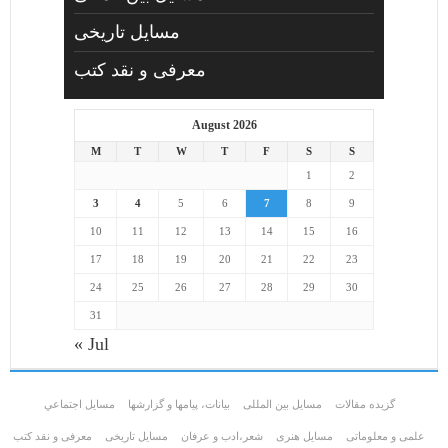
مسایل تاریخی
معرفی و نقد کتب
August 2026
M
T
W
T
F
S
S
1
2
3
4
5
6
7
8
9
10
11
12
13
14
15
16
17
18
19
20
21
22
23
24
25
26
27
28
29
30
31
« Jul
گزیده مقالات
مسایل بین المللی
بیانات، پیامها و گزارشها
مسايل اجتماعي
علمی و معلوماتی
مسايل هنری
شعر،ادب و عرفان
مسایل تاریخی
معرفی و نقد کتب