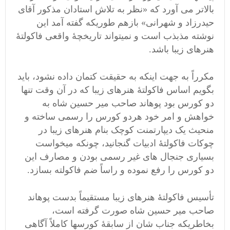
بالاتر می آورد که «نظر به تلاش استادان مذکور آقای
حیدرزاد و شهرانی» بازهم طوریکه گفته آمد این
نوشته مذبذب است و نمیتواند تاریخچۀ واقعی فاکولتۀ
هنرهای زیبا باشد.
مکرراً به جهت اینکه به حقیقت کتمان داده نشود، باید
بگویم اساس فاکولتۀ هنرهای زیبا که در آن وقت تنها
دو کورس بود پوهاند صاحب میر حسین شاه به
خواهش و امر خود هردو کورس را رسمی ساخته و
منحیث یک دیپارتمنت کوچک بنام هنرهای زیبا در
چوکات فاکولتۀ ادبیات گنجانید، چونکه میخواست
بسیاری جنجال های غیر رسمی بودن و مصارف این
دو کورس را رفع نموده و راساً ضم فاکولته بسازد.
تأسیس فاکولتۀ هنرهای زیبا مستقیماً بدست پوهاند
صاحب میر حسین شاه صورت گرفته است،
بخاطریکه جناب شان از سابقۀ کورسها کاملاً آگاهی