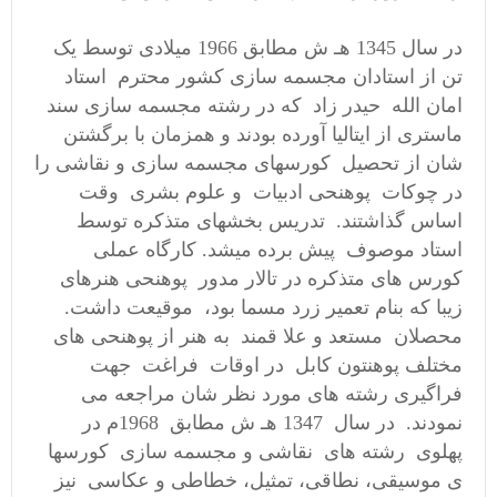
در سال 1345 هـ ش مطابق 1966 میلادی توسط يک
تن از استادان مجسمه سازی کشور محترم استاد
امان الله حيدر زاد که در رشته مجسمه سازی سند
ماستری از ایتالیا آورده بودند و همزمان با برگشتن
شان از تحصيل کورسهای مجسمه سازی و نقاشی را
در چوکات پوهنحی ادبيات و علوم بشری وقت
اساس گذاشتند. تدريس بخشهای متذکره توسط
استاد موصوف پيش برده ميشد. کارگاه عملی
کورس های متذکره در تالار مدور پوهنحی هنرهای
زيبا که بنام تعمير زرد مسما بود، موقيعت داشت.
محصلان مستعد و علا قمند به هنر از پوهنحی های
مختلف پوهنتون کابل در اوقات فراغت جهت
فراگيری رشته های مورد نظر شان مراجعه می
نمودند. در سال 1347 هـ ش مطابق 1968م در
پهلوی رشته های نقاشی و مجسمه سازی کورسها
ی موسيقی، نطاقی، تمثيل، خطاطی و عکاسی نيز