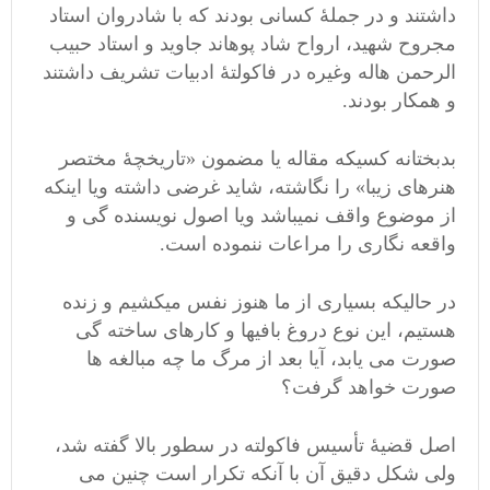
داشتند و در جملۀ کسانی بودند که با شادروان استاد
مجروح شهید، ارواح شاد پوهاند جاوید و استاد حبیب
الرحمن هاله وغیره در فاکولتۀ ادبیات تشریف داشتند
و همکار بودند.
بدبختانه کسیکه مقاله یا مضمون «تاریخچۀ مختصر
هنرهای زیبا» را نگاشته، شاید غرضی داشته ویا اینکه
از موضوع واقف نمیباشد ویا اصول نویسنده گی و
واقعه نگاری را مراعات ننموده است.
در حالیکه بسیاری از ما هنوز نفس میکشیم و زنده
هستیم، این نوع دروغ بافیها و کارهای ساخته گی
صورت می یابد، آیا بعد از مرگ ما چه مبالغه ها
صورت خواهد گرفت؟
اصل قضیۀ تأسیس فاکولته در سطور بالا گفته شد،
ولی شکل دقیق آن با آنکه تکرار است چنین می