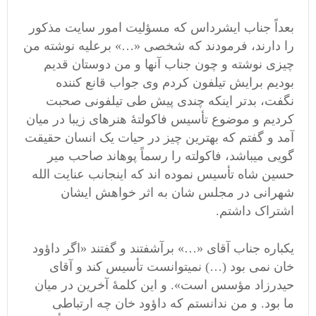
بعداً جناب ایشرداس که مسؤلیت امور سایت مذکور
را دارند، فرمودند که شخصی «…» برعلیه نوشته من
چیزی نوشته و چون جناب آنها و من دوستان قدیم
بودیم برایش تیلفون کردم وی جواب قانع کننده
نگفت، بدتر اینکه چندی پیش طی تیلفونی صحبت
کردیم و موضوع تأسیس فاکولتۀ هنرهای زیبا در میان
آمد و گفتم که بهترین چیز در حیات یک انسان حقیقت
گویی میباشد، فاکولته را رسماً پوهاند صاحب میر
حسین شاه تأسیس نموده اند که اینجانب عنایت الله
شهرانی در مجلس شان به اثر خواهش ایشان
اشتراک داشتم.
یکباره جناب آقای «…» برآشفتند و گفتند «اگر داؤود
خان نمی بود (…) نمیتوانست تأسیس کند و آقای
حیدرزاد مؤسس است». و این کلمۀ آخرین در میان
ما بود. و من ندانستم که داؤود خان چه ارتباطی