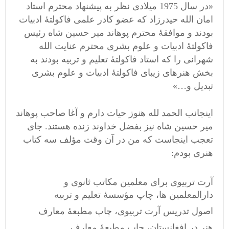
«در سال 1975 میلادی نظر به پیشنهاد محترم استاد
امان الله حیدرزاد که عضو کادر علمی فاکولتۀ ادبیات
بودند و موافقۀ محترم پوهاند میر حسین شاه رئیس
فاکولتۀ ادبیات و علوم بشری محترم عنایت الله
شهرانی را که استاد فاکولتۀ تعلیم و تربیه بودند به
بخش هنرهای زیبای فاکولتۀ ادبیات و علوم بشری
تبدیل و…»
اینجانب الحمد لله هنوز حیات دارم و آغا صاحب پوهاند
میر حسین شاه نیز بفضل خداوند زنده هستند. جای
تعجب اینجاست که من در آن وقت مؤلف سه کتاب
هنری بودم:
آرت تربیوی برای معلمین مکاتب ثانوی و
دارالمعلمین ها، چاپ مؤسسۀ تعلیم و تربیه
اصول تدریس آرت تربیوی، چاپ مطبعۀ معارف
هنر در افغانستان، چاپ مطبعۀ معارف