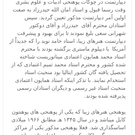
ديپارتمنت در چوکات پوهنحی ادبيات و علوم بشری
وقت رسما قبول و استاد امان الله حيدرزاد به صفت
اولين آمر ديپارتمنت مذکور تعيين گرديد. سپس
استادان محترم آقای حيدرزاد و آقای دوكتور
شهرانی سعی بليغ نمودند تا برای بهبود و پيشرفت
ديپارتمنت هنرهای زيبا، استاد حامد نويد را که جديداّ از
آمريکا با ديپلوم ماستری برگشته بودند با محترم
استاد محمد همايون اعتمادی ميناتوريست شناخته
شده کشور و محترم استاد محمد تميم اعتمادی که از
تحصيل يافته گان کشور ايتاليا بود منحيث استاد
استخدام نمايند. با تذکر اينکه استاد همايون اعتمادی
منحيث استاد غير رسمی و ديگران استادان رسمی
پذيرفته شده بودند.
پوهنحی هنرهای زیبا که یکی از پوهنحی های پوهنتون
کابل میباشد و در سال ۱۳۴۵ هـ مطابق ۱۹۶۶ میلادی
اساسگذاری شد. فعلا پوهنحی مذکور یکی از مراکز