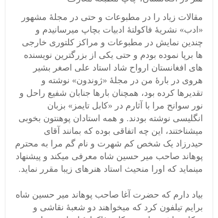
مقالات زیاد را در مطبوعات و حتی در مجلۀ مشهور
«ادب» نشریۀ فاکولتۀ ادبیات بچاپ میرسانیدم و
چندین نمایش در مطبوعات و مراکز کلتوری خارجی
ها برپا نموده بودم و حتی یکی از بزرگترین نویسنده
های افغانستان ارواح شاد استاد علی اصغر بشیر
هروی در بارۀ من در مجلۀ «ژوندون» نوشته و
تقدیرها کرده بود، همچنان بارها جنابان شفیع راحل و
نور سوانح مرا با آثارم در «کابل تایمز» بزبان
انگلیسی نوشته بودند. و همه استادان پوهنتون بخوبی
میشناختند، این چه اتفاقی بوده که بمانند آقای
حیدرزاد یک شخص کم شهرت و نام گم مرا به محترم
پوهاند صاحب میر حسین شاه معرفی میکند و پیشنهاد
مینماید که اورا منحیث استاد هنرهای زیبا مقرر نماید.
بیاد دارم که حضرت آغا صاحب پوهاند میر حسین شاه
برایم تیلفون کرد که میخواهند دو شعبۀ نقاشی و