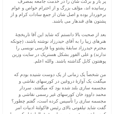
پر بار و برکت شان را در خدمت جامعه بمصرف
رسانیده اند، مؤلف بزرگ و از احترام خواص و عوام
برخوردار بوده و اصل شان از جمع سادات کرام و از
پشتون های قندهار می باشند.
بعد از صحبت بالا دانستم که شاید این آقا تاریخچۀ
هنرهای زیبا را به آقای حیدرزاد نوشته باشند، (چونکه
محترم حیدرزاد سابقۀ پشتو ویا فارسی نویسی را
ندارند) و علی الفور بشکل هستریک در سایت وزین
پوهنتون کابل گذاشته باشند. والله اعلم.
من شخصاً یک زمانی از یک دوست شنیده بودم که
میگفت یک آوازۀ دروغین در کورسهای نقاشی و
مجسمه سازی بلند شده بود که میگفتند، سردار
محمد داوود خان کورسهای غیر رسمی نقاشی و
مجسمه سازی را تأسیس کرده است، گفتم چطور؟
گفت شاید تیلفونی بالای رئیس فاکولتۀ ادبیات امر