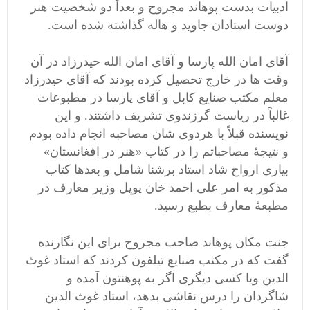
ادبیات بدست پوهاند مجروح و بعداً دو شخصیت هنر
دوست استادان جاوید و هاله گذاشته شده است.
آقای امان الله پارسا و آقای امان الله حیدرزاد در آن
وقت ها در خارج تحصیل کرده بودند که آقای حیدرزاد
معلم مکتب صنایع کابل و آقای پارسا در مطبوعات
غالباً در ریاست گرزندوی تشریف داشتند. و این
نویسنده قبلاً با هردوی شان مصاحبه انجام داده بودم
و نتیجۀ مصاحباتم را در کتاب «هنر در افغانستان»
بیاری ارواح شاد استاد برشنا شامل و بعدها کتاب
مذکور به امر علی احمد خان پوپل وزیر معارف در
مطبعۀ معارف بطبع رسید.
جنت مکان پوهاند صاحب مجروح برای این نگارنده
گفت که در مکتب صنایع تیلفون کردند که استاد غوث
الدین ویا کسی دیگری اگر به پوهنتون آمده و
شاگردان را درس نقاشی بدهد، استاد غوث الدین