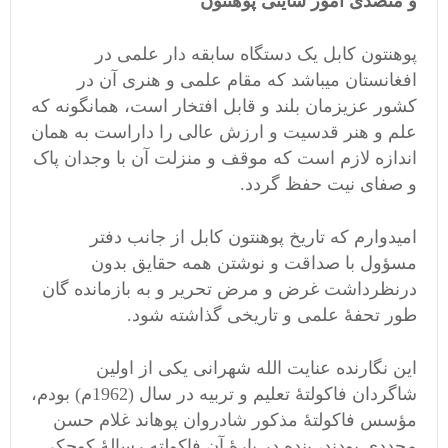
و متصدی امور سایتی پوهنتون
پوهنتون کابل یک دستگاه سابقه دار علمی در
افغانستان میباشد که مقام علمی و هنری آن در
کشور عزیزمان بلند و قابل افتخار است، همانگونه که
علم و هنر قدسیت و ارزش عالی را داراست به همان
اندازه لازم است که موقف و منزلت آن با وجدان پاک
و صفای نیت حفظ گردد.
امیدوارم که تاریخ پوهنتون کابل از جانب دفتر
مسؤول با صداقت و نوشتن همه حقایق بدون
درنظرداشت غرض و مرض تحریر و به بازمانده گان
طور تحفۀ علمی و تاریخی گذاشته شود.
این نگارنده عنایت الله شهرانی یکی از اولین
شاگردان فاکولتۀ تعلیم و تربیه در سال (1962م) بودم،
مؤسس فاکولتۀ مذکور شادروان پوهاند غلام حسن
مجددی بودند، بنده در بارۀ آن فاکولته رسالۀ کوچکی