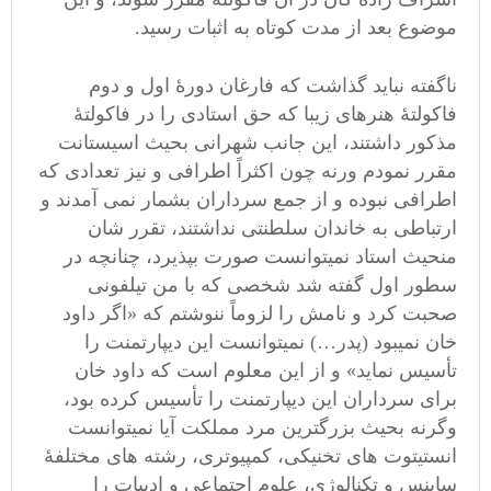
موضوع بعد از مدت کوتاه به اثبات رسید.
ناگفته نباید گذاشت که فارغان دورۀ اول و دوم
فاکولتۀ هنرهای زیبا که حق استادی را در فاکولتۀ
مذکور داشتند، این جانب شهرانی بحیث اسیستانت
مقرر نمودم ورنه چون اکثراً اطرافی و نیز تعدادی که
اطرافی نبوده و از جمع سرداران بشمار نمی آمدند و
ارتباطی به خاندان سلطنتی نداشتند، تقرر شان
منحیث استاد نمیتوانست صورت بپذیرد، چنانچه در
سطور اول گفته شد شخصی که با من تیلفونی
صحبت کرد و نامش را لزوماً ننوشتم که «اگر داود
خان نمیبود (پدر…) نمیتوانست این دیپارتمنت را
تأسیس نماید» و از این معلوم است که داود خان
برای سرداران این دیپارتمنت را تأسیس کرده بود،
وگرنه بحیث بزرگترین مرد مملکت آیا نمیتوانست
انستیتوت های تخنیکی، کمپیوتری، رشته های مختلفۀ
ساینس و تکنالوژی، علوم اجتماعی و ادبیات را