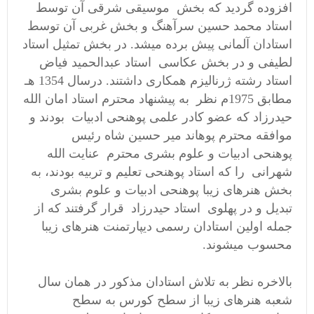
افزوده گرديد که بخش موسيقی شرقی آن توسط
استاد محمد حسين سرآهنگ و بخش غربی آن توسط
استادان آلمانی پيش برده ميشد. در بخش تمثيل استاد
لطيفی و در بخش عکاسی استاد عبدالحميد فياض
استاد رشته ژرناليزم همکاری داشتند. درسال 1354 هـ
مطابق 1975م نظر به پيشنهاد محترم استاد امان الله
حيدرزاد که عضو کادر علمی پوهنحی ادبيات بودند و
موافقه محترم پوهاند مير حسين شاه رئيس
پوهنحی ادبيات و علوم بشری محترم عنايت الله
شهرانی را که استاد پوهنحی تعليم و تربیه بودند، به
بخش هنرهای زيبا پوهنحی ادبيات و علوم بشری
تبديل و در پهلوی استاد حيدرزاد قرار گرفتند که از
جمله اولين استادان رسمی ديپارتمنت هنرهای زيبا
محسوب ميشوند.
بالاخره نظر به تلاش استادان مذکور در همان سال
شعبه هنرهای زيبا از سطح کورس به سطح