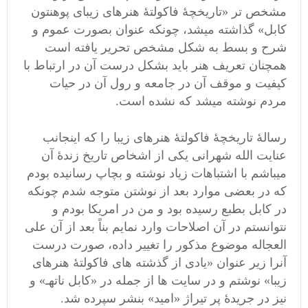
مشخص تر «تاریخچۀ فاکولتۀ هنرهای زیبای پوهنتون
کابل» گذاشته میشد، چونکه عنوان بصورت عموم و
شرح و بسط به شکل مشخص تحریر یافته است
همچنان تعریف هنر باید بشکل درست آن در ارتباط با
کیفیت و موقف آن در جامعه و رول آن در حیات
مردم نوشته میشد که نشده است.
رسالۀ تاریخچۀ فاکولتۀ هنرهای زیبا را که اینجانب
عنایت الله شهرانی یکی از اشخاص تاریخ زندۀ آن
میباشم با اشتباهات زیاد نوشته و بچاپ رسانیده بودم
که در بعضی موارد بعد از نوشتن متوجه شدم چونکه
در کابل بطبع رسیده بود و من در امریکا بودم و
نتوانستم در آن اصلاحات وارد نمایم بناً بعد از آن علی
العجاله موضوع مذکور را تغییر داده، صورت درست
آنرا زیر عنوان «یادی از گذشته های فاکولتۀ هنرهای
زیبا» نوشتم و در سایت ها از جمله در «کابل ناتهـ» و
نیز در جریدۀ پر تیراژ «امید» بنشر سپرده شد.