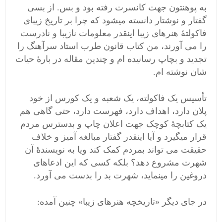
به پوهنتون جهت کانسرت رفته بود و بس. از بسی
گفتار و نوشتار دانسته میشود که چرا بر تاریخ زیبای
فاکولتۀ هنرهای زیبا اینقدر معلومات نازیبا و نادرست
را می آورند، من کتاب قانون طرب استاد سرآهنگ را
تجدید و بچاپ رسانیده ام و چندین مقاله در بارۀ حیات
شان نوشته ام.
تأسیس یک فاکولته، یک شعبه و یک کورس از خود
پلان دارد، اهداف دارد، فهرست دارد، حتی گاهی هم
یک کتابچۀ کوچک جهت اعلان چاپ و بدسترس مردم
قرار میگیرد و آیا اینقدر گفتار مبالغه آمیز و خلاف
حقیقت می تواند بمردم کمک کند ویا به نویسندۀ آن
شهرت مشروع دهد؟ بلکه کسی که این ادعاهای
دروغین را مینماید، شهرت بد را بدست می آورد.
در جای دیگر «تاریخچه هنرهای زیبا» چنین آمده: