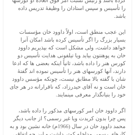
کرده باشد و رئیس نسبت امر فوق العادۀ او کورسها
را تأسیس و سپس استادان را وظیفۀ تدریس داده
باشد.
این عجب منطق است، اولاً داوود خان مؤسسات
بسیار بزرگ را اگر تأسیس کرده باشد امکان آنرا
خواهد داشت، ولی مشکل است که بپذیریم داوود
خان به پوهنتون بیاید ویا تیلفونی هدایت تأسیس دو
کورس هنر را داده باشد، ثانیاً اینکه بعضی ها که ادعا
دارند، آنها کورسهای هنر را تأسیس نموده اند گفتۀ
شان با گفته بالا مطابق نیست، چونکه مؤسس داوود
خان است و نه آقای حیدرزاد، که ناقرارانه در هر جای
خود را بنیانگذار معرفی مینمایند.
اگر داوود خان امر کورسهای مذکور را داده باشد،
پس چرا بدون کریدت ویا غیر رسمی؟ از جانب دیگر
محمد داوود خان در سال (1966م) خانه نشین بود و به
کارهای رسمی مداخله کمتر داشت و این چه اتفاقی