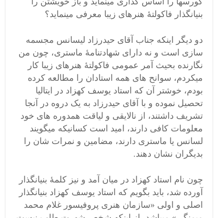
کورسها را اساس گذاری مینماید و باز خویشتن را
بنیانگذار فاکولتۀ هنرهای زیبا معرفی مینماید؟
دو دیگر اینکه جناب آقای حیدرزاد لیسانس مجسمه
سازی است و نه دارای شهادتنامۀ ماستری، چون من
نگارنده بحیث آمر عمومی فاکولتۀ هنرهای زیبا کار
میکردم، سوانح های همه استادان را مطالعه کرده
بودم، خوشتر آن که استاد یوسف کهزاد در ایتالیا
تحصیل نموده و با آقای حیدرزاد به یک دروه در آنجا
تشریف داشتند، از نالایقی و لیاقت همدوره های خود
معلومات کافی دارند، امید است کسانیکه میگویند
لسانس یا ماستری دارند، مضامین و نمرات شان را
بدیگران نشان دهند.
چون نام استاد کهزاد در میان آمد و نیز کلمۀ بنیانگذار
آورده شد، باید بگویم که استاد یوسف کهزاد بنیانگذار
اصلی و اولی «سازمان هنری پروفیسور غلام محمد
میمنگی» میباشد، از اینکه شخص شهرت طلب نیست