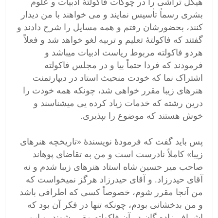
هیکل تراشی را در چوکات فاکولتۀ ادبیات و علوم
بشری رسماً تأسیس نمایند و می خواهند با من دیدار
کنند، بحضورشان رفتم و همه مسایل را شرح دادند و
گفتند که فاکولتۀ تعلیم و تربیه لغو خواهد شد و فعلاً
هردو فاکولته مربوط ریاست ادبیات میباشد و
فرمودند که فردا حتماً بیا و در مجلس فاکولته
اشتراک نما که خودت منحیث استاد در دیپارتمنت
هنرهای زیبا مقرر خواهی شد، چونکه همه خودت را
درین رشته که خدمات زیاد کرده یی میشناسند و
خوش هستند که موضوع را بپذیری.
پس باید گفت که فرمودۀ نویسندۀ «تاریخچه هنرهای
زیبا» کاملاً نادرست است و من به تقاضای پوهاند
صاحب میر حسین شاه استاد هنرهای زیبا شدم و نه
آقای حیدرزاد. و آقای حیدرزاد هرگز نمیخواست که
من آنجا مقرر شوم، خصوصاً کسی که اطرافی باشد
و من بدخشانی بودم، چونکه تنها در فکر آن بود که
اشراف زاده گان در آن فاکولته مقرر شوند، و این