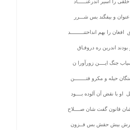
ا اسیر اندرعنــــــاد
ان و بیفگند بس شـــرر
 را بهم انداختنـــــــــد
ند اندرین ره دروفـاق
 جنگ ایــــن زورآورا ن
یله و مکرو فتــــــــن
با نقض آن آلوده بــــود
 قانون گفت شان صــــلاح
ورش بیش حقش بس فــزون