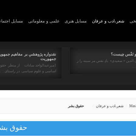
یخی
شعر،ادب و عرفان
مسايل هنری
علمی و معلوماتی
مسايل اجتما
و نَفْس چیست؟
نقدواره پژوهشیِ بر مفاهیم جمهور
جمهوریت
 الدین « سعیدی» بادِ نفس مر سینه را ز
1میرعبدالواحد سادات از منظر حقو
ه…
اساسی و علوم سیاسی در راستای : 
Mas
شعر،ادب و عرفان
حقوق بشر
حقوق بشر