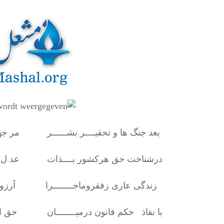
بعد جنگ ها و تحقیــــر بشــــــر مر جهان
درشناخت حق هرکشور بــــذات عد ل و آزاد
زندگی عاری زفقروماجــــــــرا آرزو ک
با نفاذ حکم قانون درمیــــــــان حق انسا