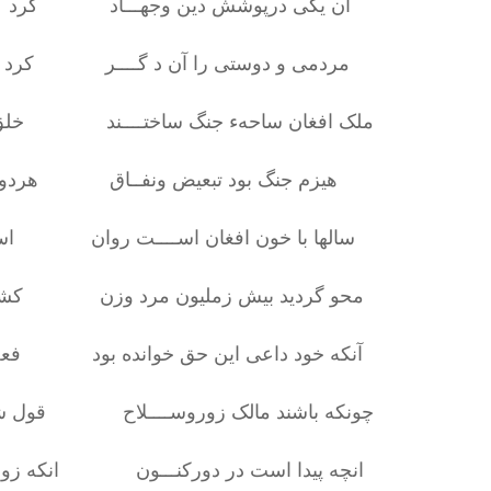
آن یکی درپوشش دین وجهـــاد کرد خلقی ر
مردمی و دوستی را آن د گــــر کرد عنو
ملک افغان ساحهء جنگ ساختــــند خلق افغان
هیزم جنگ بود تبعیض ونفــاق هردو بود
سالها با خون افغان اســــت روان اسیاب
محو گردید بیش زملیون مرد وزن کشتگان ح
آنکه خود داعی این حق خوانده بود فعل او 
چونکه باشند مالک زوروســــلاح قول شان
انچه پیدا است در دورکنـــون انکه ز