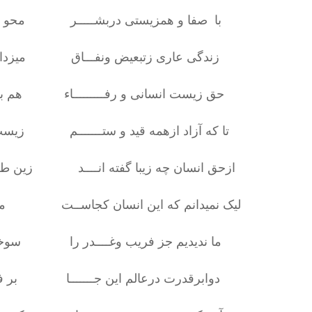
با صفا و همزیستی دربشـــــر محو میگر
زندگی عاری زتبعیض ونفـــاق میزداید 
حق زیست انسانی و رفـــــــــاء هم برا
تا که آزاد ازهمه قید و ستـــــــم زیست 
ازحق انسان چه زیبا گفته انــــد زین طری
لیک نمیدانم که این انسان کجاســت مدعای
ما ندیدیم جز فریب وغــــدر را سوخت
دوابرقدرت درعالم این جـــــــا بر فرو