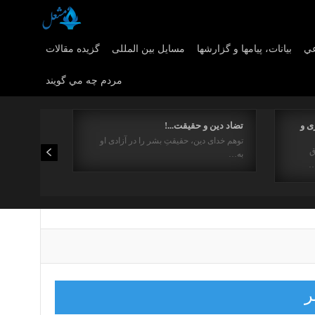
عي
بیانات، پیامها و گزارشها
مسایل بین المللی
گزیده مقالات
مردم چه مي گويند
ی و
تضاد دین و حقیقت...!
توهم خدای دین، حقیقتِ بشر را در آزادی او
ق
به…
…