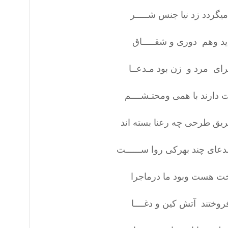
دد زد نیا جنس شـــــر
وهم دوری و شقـــــاق
ی مرد و زن بود مـدعــا
دارند با همی ومحتـشــــم
ق طرحی چه رعنا بسته اند
 چند بهرکی روا ســــــت
 هست وبود ما درماجرا
ختند آتش کین و دغــــا