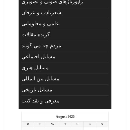
راپورتاژهای صوتي و تصويری
شعر،ادب و عرفان
علمی و معلوماتی
گزیده مقالات
مردم چه مي گويند
مسايل اجتماعي
مسايل هنری
مسایل بین المللی
مسایل تاریخی
معرفی و نقد کتب
August 2026
M
T
W
T
F
S
S