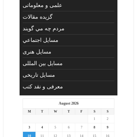
علمی و معلوماتی
گزیده مقالات
مردم چه مي گويند
مسايل اجتماعي
مسايل هنری
مسایل بین المللی
مسایل تاریخی
معرفی و نقد کتب
August 2026
M
T
W
T
F
S
S
1
2
3
4
5
6
7
8
9
10
11
12
13
14
15
16