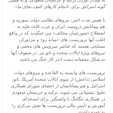
به میدان آوردن ترکیه و عربستان سعودی، و به همین
گونه اسرائیل برای «انجام کارهای کثیف بجای ما».
تا همین مدت اخیر، نیروهای نظامی دولت سوریه و
هم پیمانانش (روسیه، ایران و حزب الله) علیه به
اصطلاح «شورشیان مخالف» می جنگیدند که در واقع
اغلب آنها تروریست های «میانه رو» و مزدوران
مسلحی هستند که عناصر سرویس های مخفی و
نیروهای ویژۀ ایالات متحده و ناتو نیز در صفوف آنها
به شکل مخفیانه دست اندر کار جنگ می باشند.
تروریست های وابسته به القاعده و نیروهای دولت
اسلامی (داعش) از سوی ایالات متحدۀ آمریکا، ناتو،
اسرائیل و هم پیمانانشان از اعضای شورای همکاری
خلیج پشتیبانی می شوند. ترکیه و عربستان سعودی
در همکاری تنگاتنگ با واشنگتن برای استخدام،
آموزش و تأمین مالی تروریست ها نقش مرکزی را
به عهده داشتند.