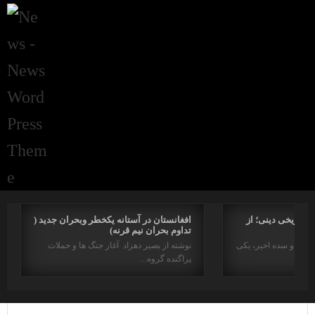
راتاریخی دینی؛ از
افغانستان در آستانه یکخطر وبحران جدید (
تداوم بحران نیم قرنه)
د در دو سده اخیر، یکی
نوشته از بصیر دهزاد آغاز جنگ ها و حملات
پراگنده گروه…