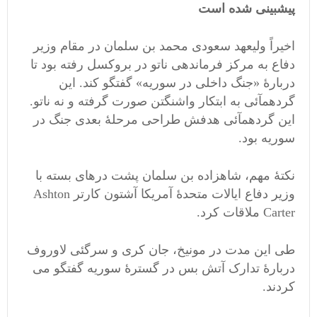
پیشبینی شده است
اخیراً ولیعهد سعودی محمد بن سلمان در مقام وزیر
دفاع به مرکز فرماندهی ناتو در بروکسل رفته بود تا
دربارۀ «جنگ داخلی در سوریه» گفتگو کند. این
گردهمآئی به ابتکار واشنگتن صورت گرفته و نه ناتو.
این گردهمآئی هدفش طراحی مرحلۀ بعدی جنگ در
سوریه بود.
نکتۀ مهم، شاهزاده بن سلمان پشت درهای بسته با
وزیر دفاع ایالات متحدۀ آمریکا آشتون کارتر Ashton
Carter ملاقات کرد.
طی این مدت در مونیخ، جان کری و سرگئی لاوروف
دربارۀ تدارک آتش بس در گسترۀ سوریه گفتگو می
کردند.