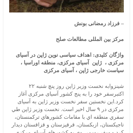
– فرزاد رمضانی بونش
مرکز بین المللی مطالعات صلح
واژگان کلیدی: اهداف
سیاسی نوین ژاپن در آسیای
مرکزی ، ژاپن آسیای مرکزی، منطقه اوراسیا ،
سیاست خارجی ژاپن ، آسیای مرکزی
شینزوابه نخست وزیر ژاپن روز پنچ شنبه ۲۲
اکتبرسفر خود را به پنج کشور آسیای مرکزی آغاز
کرد.این نخستین سفر نخست وزیر ژاپن به آسیای
مرکزی در ۹ سال اخیر است. نخست وزير ژاپن طي
سفري منطقه اي با مقامات کشورهاي ترکمنستان،
تاجيکستان، ازبکستان، قرقيزستان و قزاقستان ديدار
کرد و سفر رسمي وي به کشورهاي آسياي مرکزي