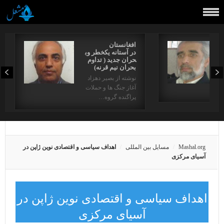
افغانستان
در آستانه یکخطر وب
حران جدید ( تداوم
بحران نیم قرنه)
نوشته از بصیر دهزاد
آغاز جنگ ها و حملات
دها…
پراگنده گروه…
Mashal.org
مسایل بین المللی
اهداف سیاسی و اقتصادی نوین ژاپن در
آسیای مرکزی
اهداف سیاسی و اقتصادی نوین ژاپن در
آسیای مرکزی