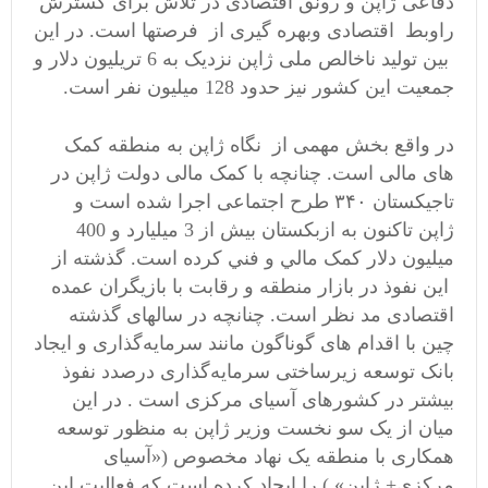
دفاعی ژاپن و رونق اقتصادی در تلاش برای گسترش
راوبط اقتصادی وبهره گیری از فرصتها است. در این
بین تولید ناخالص ملی ژاپن نزدیک به 6 تریلیون دلار و
جمعیت این کشور نیز حدود 128 میلیون نفر است.
در واقع بخش مهمی از نگاه ژاپن به منطقه کمک
های مالی است. چنانچه با کمک مالی دولت ژاپن در
تاجیکستان ۳۴۰ طرح اجتماعی اجرا شده است و
ژاپن تاکنون به ازبکستان بيش از 3 ميليارد و 400
ميليون دلار کمک مالي و فني کرده است. گذشته از
این نفوذ در بازار منطقه و رقابت با بازیگران عمده
اقتصادی مد نظر است. چنانچه در سالهای گذشته
چین با اقدام ‌های گوناگون مانند سرمایه‌گذاری و ایجاد
بانک توسعه زیرساختی سرمایه‌گذاری درصدد نفوذ
بیشتر در کشورهای آسیای مرکزی است . در این
میان از یک سو نخست وزیر ژاپن به منظور توسعه
همکاری با منطقه یک نهاد مخصوص («آسیای
مرکزی+ ژاپن» ) را ایجاد کرده است که فعالیت این