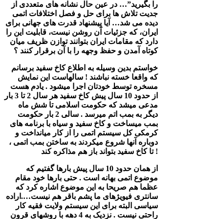
را بگیرید”… در عین حال نشانه های متعددی از
جدیت تلاش ها برای حل و فصل اختلافات اتمی
دیده می شد… آیا پیشنهاد قدرت های جهانی برای
ایران، که جزئیات آن روشن نیست، قابلیت این را
دارد که مقامات ایران بتوانند توازن ظریف میان
کوتاه آمدن و حفظ وجهه را با آن برقرار کنند ؟
خواستم بدین وسیله به اطلاع کاخ سفید برسانم
که واقعا خسته نباشند ! سالهاست این نمایش
مسخره توسط خودتان اجرا میشود . یادم هست
از حدود 10 سال پیش کاخ سفید هر سال 2 تا 3 بار
مدعی میشد که حکومت اسلامی تا شش ماه
دیگر به بمب اتم میرسد . سالی 2 بار حکومت
بمب میساخت و کاخ سفید و سیاه با برنامه های
کرمکی کل سیستم اتمی را از کار میانداخت و
دوباره آنها شروع میکردند به ساختن بمب اتمی ،
تا کاخ سفید بتواند باز هم مذاکره کند !
از همان حدود 10 سال پیش بارها گفتیم که
موضوع اتمی بهانه است . حتی بارها خود مقام
عظما هم صریحا به این موضوع اشاره کرد که
سانتری فیویژهای ما پشم باقر هم نیست….اراده
سیاسی البته برای این سیستم ولایت فقیه کار
راحتی نیست . نزدیک به 4 دهه با روشهای قرون