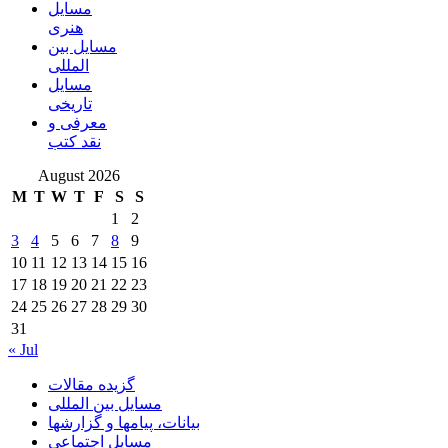
مسايل
هنری
مسایل بین
المللی
مسایل
تاریخی
معرفی و
نقد کتب
August 2026
M
T
W
T
F
S
S
1
2
3
4
5
6
7
8
9
10
11
12
13
14
15
16
17
18
19
20
21
22
23
24
25
26
27
28
29
30
31
« Jul
گزیده مقالات
مسایل بین المللی
بیانات، پیامها و گزارشها
مسايل اجتماعي