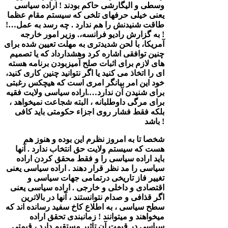
وسطی و الیگارشی حاکم بودند ! اراده سیاسی
یعنی خیلی حرفهای تلخی که سیستم مقام عظما
طاقت شنیدنش را هم ندارد . چه رسد به عمل…!
! به گزارش رادیو فرانسه،. وزیر امور خارجه
آمریکا، با لحن شدیدتری به مهلت تعیین شده برای
چنین توافقی اشاره کرد وهشدارداد که یا تصمیم
های لازم برای اثبات صلح آمیزبودن برنامه هسته
ای را اتخاذ می کنید یا اگر نتوانید چنین کاری کنید،
خود این امر بیانگر امری است که هیچکس رغبتی
برای شنیدن آن ندارد….اراده سیاسی ولایت فقیه
برای مرگی داوطلبانه ، البته شجاعت نمیخواهد ،
بلکه فقط فشار روی اجزاء حکومتی باید کافی
باشد !
شخصا تا به امروز نظرم این بوده و هنوز هم
هست که سیستم ولایت حق انتخاب ندارد . آنها
باید اراده سیاسی را و فقط محقق کردن اراده
سیاسی را مد نظر قرار دهند . اراده سیاسی یعنی
تغییر فاز تاریخی درتمامی جهات سیاسی و
اقتصادی و داخلی و خارجی . اراده سیاسی یعنی
اگر قذافی و صدام نتوانستند ، آنها در بالاترین
سطح سیاسی ، به اطلاع کاخ سفید رسانده اند که
میخواهند و میتوانند ! زمانبندی تحقق اراده
سیاسی در قیمت آن تاثیر مستقیم دارد ، قیمتی