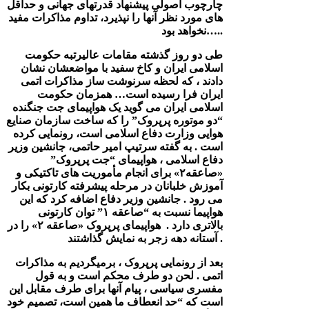
چارچوب اصولی پیشنهاد قدرتهای جهانی و حداقل
های مورد نظر آنها را نپذیرد، تداوم مذاکرات مفید
نخواهد بود…..
طی دو روز گذشته مقامات عالیرتبه حکومت
اسلامی ایران و کاخ سفید با مواضعشان نشان
دادند ، که لحظه سرنوشت ساز مذاکرات اتمی
ایران فرا رسیده است… همزمان حکومت
اسلامی ایران می گوید یک هواپیمای جت جنگنده
“دو موتوره پرپروک” را که ساخت سازمان صنایع
هوایی وزارت دفاع اسلامی است، رونمایی کرده
است . به گفته سرتیپ امیر حاتمی، جانشین وزیر
دفاع اسلامی ، هواپیمای “جت پرپروک”
«صاعقه۲» برای انجام مأموریت های تاکتیکی و
آموزش خلبانان در مرحله پیشرفته کارتونی بکار
می رود . جانشین وزیر دفاع اضافه کرد که این
هواپیما نسبت به “صاعقه ۱” توان کارتونی
بالاتری دارد . هواپیمای پرپروک «صاعقه ۲» را در
آستانه دهه زجر به نمایش گذاشتند .
بعد از رونمایی پرپروک ، برمیگردیم به مذاکرات
اتمی . لحن دو طرف محکم است و به قول
مفسری سیاسی ، پیام آنها برای طرف مقابل این
است که “حد انعطاف ما همین است، تصمیم خود