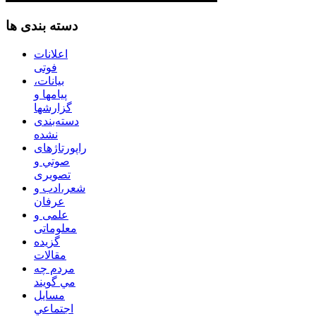
دسته بندی ها
اعلانات
فوتی
بیانات،
پیامها و
گزارشها
دسته‌بندی
نشده
راپورتاژهای
صوتي و
تصويری
شعر،ادب و
عرفان
علمی و
معلوماتی
گزیده
مقالات
مردم چه
مي گويند
مسايل
اجتماعي