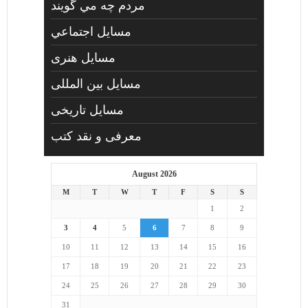
مردم چه مي گويند
مسايل اجتماعي
مسايل هنری
مسایل بین المللی
مسایل تاریخی
معرفی و نقد کتب
August 2026
M
T
W
T
F
S
S
1
2
3
4
5
6
7
8
9
10
11
12
13
14
15
16
17
18
19
20
21
22
23
24
25
26
27
28
29
30
31