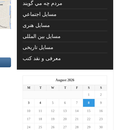
مردم چه مي گويند
مسايل اجتماعي
مسايل هنری
مسایل بین المللی
مسایل تاریخی
معرفی و نقد کتب
August 2026
M
T
W
T
F
S
S
1
2
3
4
5
6
7
8
9
10
11
12
13
14
15
16
17
18
19
20
21
22
23
24
25
26
27
28
29
30