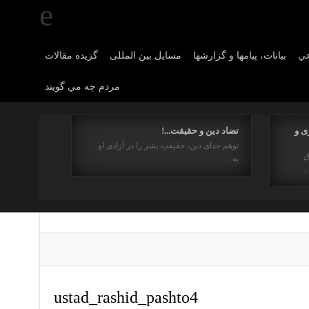
عي
بیانات، پیامها و گزارشها
مسایل بین المللی
گزیده مقالات
مردم چه مي گويند
ی و
تضاد دین و حقیقت...!
توهم خدای دین، حقیقتِ بشر را در آزادی او
ق
به…
…
ustad_rashid_pashto4