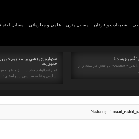
یخی
شعر،ادب و عرفان
مسايل هنری
علمی و معلوماتی
مسايل اجتما
و نَفْس چیست؟
نقدواره پژوهشیِ بر مفاهیم جمهور
جمهوریت
 الدین « سعیدی» بادِ نفس مر سینه را ز
1میرعبدالواحد سادات از منظر حقو
ه…
اساسی و علوم سیاسی در راستای : 
Mashal.org
ustad_rashid_p