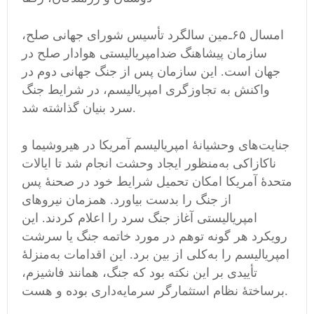
امسال ۶۵‌ـ‌مین سالگرد تأسیس شورای جهانی صلح،
سازمان پیشاهنگ ضدامپریالیستی هوادار صلح در
جهان است. این سازمان پس از جنگ جهانی دوم در
واکنش به تجاوزگری امپریالیسم، در شرایط جنگ
سرد بنیان گذاشته شد.
جنایت‌های وحشیانهٔ امپریالیسم آمریکا در هیروشیما و
ناکازاکی به‌منظور ایجاد وحشت انجام شد تا ایالات
متحدهٔ آمریکا امکان تحمیل شرایط خود در صحنهٔ پس
از جنگ را بدست بیاورد. همزمان نیروهای
امپریالیستی آغاز جنگ سرد را اعلام کردند. این
رویکرد هر گونه توهم در مورد خاتمه جنگ یا سرشت
امپریالیسم را به‌کلی از بین برد. این اقدامات به‌منزلهٔ
تأییدی بر این نکته بود که جنگ، همانند فاشیزم،
برساختهٔ نظام استثمارگر سرمایه‌داری بوده و هست.