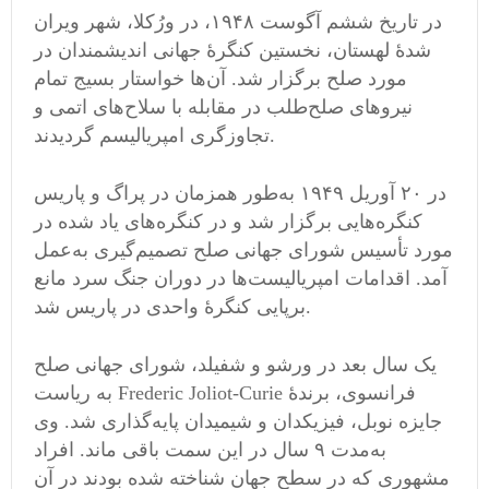
در تاریخ ششم آگوست ۱۹۴۸، در ورُکلا، شهر ویران
شدهٔ لهستان، نخستین کنگرهٔ جهانی اندیشمندان در
مورد صلح برگزار شد. آن‌ها خواستار بسیج تمام
نیروهای صلح‌طلب در مقابله با سلاح‌های اتمی‌ و
تجاوزگری امپریالیسم گردیدند.
در ۲۰ آوریل ۱۹۴۹ به‌طور همزمان در پراگ و پاریس
کنگره‌هایی برگزار شد و در کنگره‌های یاد شده در
مورد تأسیس شورای جهانی صلح تصمیم‌گیری به‌عمل
آمد. اقدامات امپریالیست‌ها در دوران جنگ سرد مانع
برپایی کنگرهٔ واحدی در پاریس شد.
یک سال بعد در ورشو و شفیلد، شورای جهانی صلح
به ریاست Frederic Joliot-Curie فرانسوی، برندهٔ
جایزه نوبل، فیزیکدان و شیمیدان پایه‌گذاری شد. وی
به‌مدت ۹ سال در این سمت باقی ماند. افراد
مشهوری که در سطح جهان شناخته شده بودند در آن