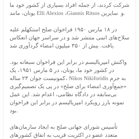
شرکت کردند، از جمله افراد بسیاری از کشور خود ما
یونان، مانند Elli Alexios ،Giannis Ritsos و سایرین.
در ۱۸ مارس ۱۹۵۰ فراخوان صلح استکهلم علیه
سلاح‌های اتمی‌ منتشر شد و در سراسر جهان انعکاس
یافت. بیش از ۳۵۰ میلیون امضاء گردآوری شد.
واکنش امپریالیسم در برابر این فراخوان سبعانه بود.
در کشور خود ما، یونان، در ۵ مارس ۱۹۵۱، یک
کمونیست جوان ۲۳ ساله، Nikos Nikiforidis به جرم
«جمع‌آوری امضاء برای صلح» در پی یک تصمیم‌گیری
بی‌سابقه در دادگاه نظامی‌، اعدام شد. این عمل
نمونه بارز رویکرد امپریالیسم در برابر این فراخوان
بود.
تأسیس شورای جهانی صلح به ایجاد سازمان‌های
متعدد عضو در اکثریت قریب به اتفاق کشورهای