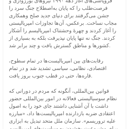
فروپاشی‌های آغاز دههٔ ۱۹۹۰ نیروهای بورژوازی و
فرصت‌طلب را که پایان به‌اصطلاح جنگ سرد را
جشن می‌گرفتند برای دنیای جدید صلح وهمکاری
مجاب نساخت. برعکس، آن‌ها تجاوزات امپریالیستی
را آغاز کردند و چهرهٔ وحشتناک امپریالیسم را آشکار
کردند. جنگ نه تنها پایان نپذیرفت بلکه به بسیاری از
کشورها و مناطق گسترش یافت و چند برابر شد.
رقابت‌های بین امپریالیست‌ها در تمام سطوح،
اقتصادی، نظامی‌، سیاسی تشدید شد و در تمام
قاره‌ها، حتی در قطب جنوب بروز یافت.
قوانین بین‌المللی، آنگونه که مردم در دورانی که
نظام سوسیالیستی فعالانه در امور بین‌المللی حضور
داشت با آن آشنایی داشتند جای خود را به اصول
اعتقادی ضربه بازدارنده امپریالیست‌ها داد، «مبارزه
علیه تروریسم». سازمان ملل متحد تبدیل به ابزاری
برای مشروعیت بخشیدن به سیاست‌های امپریالیسم