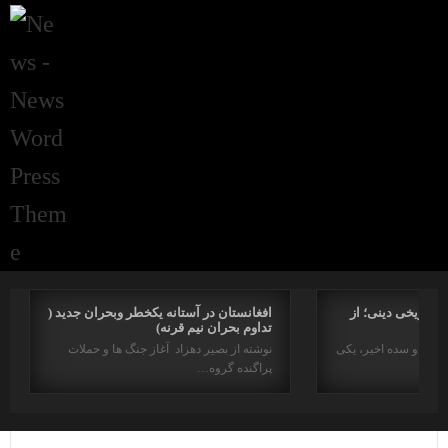
راتاریخی دینی؛ از
افغانستان در آستانه یکخطر وبحران جدید (
تداوم بحران نیم قرنه)
د در دو سده اخیر، یکی
نوشته از بصیر دهزاد آغاز جنگ ها و حملات
پراگنده گروه…