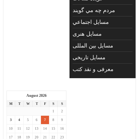
مردم چه مي گويند
مسايل اجتماعي
مسايل هنری
مسایل بین المللی
مسایل تاریخی
معرفی و نقد کتب
August 2026
M
T
W
T
F
S
S
1
2
3
4
5
6
7
8
9
10
11
12
13
14
15
16
17
18
19
20
21
22
23