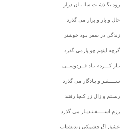
زود بگـذشـت سالـیـان دراز
حال و پار و پرار می گذرد
زندگی در سفر بـود خوشتر
گرچه اینهم چو پارمی گذرد
بـاز کـــردم یـاد فــردوســی
ســـــفـر و یـادگار می گذرد
رسـتم و زال زر کـجا رفتند
رزم اســـــفـنـدیـار می گذرد
عشق اگرچشمکی زندبشتاب