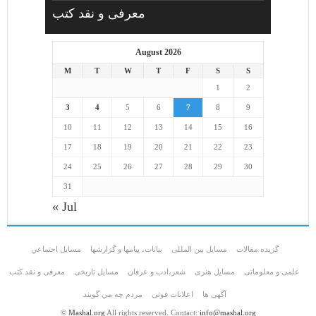
معرفی و نقد کتب
August 2026
M
T
W
T
F
S
S
1
2
3
4
5
6
7
8
9
10
11
12
13
14
15
16
17
18
19
20
21
22
23
24
25
26
27
28
29
30
31
« Jul
گزیده مقالات
مسایل بین المللی
بیانات، پیامها و گزارشها
مسايل اجتماعي
علمی و معلوماتی
مسايل هنری
شعر،ادب و عرفان
مسایل تاریخی
معرفی و نقد کتب
آگهی ها
اعلانات فوتی
مردم چه مي گويند
©
Mashal.org
All rights reserved. Contact:
info@mashal.org