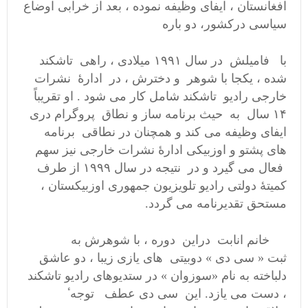
افغانستان ، ایفای وظیفه نموده ، بعد از خرابی اوضاع
سیاسی درکشور، دو باره
با فامیلش در سال ۱۹۹۱ میلادی ، راهی تاشکند
شده ، یکجا با شوهر و دخترش ، در ادارهٔ نشرات
خارجی رادیو تاشکند شامل کار می شود . او تقریباً
۱۴ سال به حیث برنامه ساز و نطاق پروگرام دری
ایفای وظیفه می کند و همچنان در نطاقی برنامه
های پشتو و اوزبیکی ادارهٔ نشرات خارجی نیز سهم
فعال می گیرد و در نتیجه در سال ۱۹۹۹ از طرف
کمیتهٔ دولتی رادیو تلویزیون جمهوری اوزبیکستان ،
مستحق تقدیرنامه می گردد.
خانم انابت دراین دوره ، با شوهرش به
ثبت « سی دی » دوبیتی های یازی زیبا ، دو عاشق
دلباخته به نام «سوزوان » در ستدیوهای رادیو تاشکند
، دست می یازد. این سی دی عطف توجه ٔ