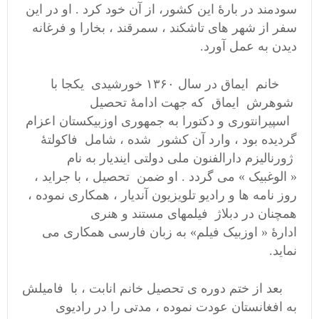
سودمند در بارهٔ این کشور، از آن خود کرد . او در این
سفر از شهر های تاشکند ، سمرقند ، بخارا و فرغانه
دیدن به عمل آورد.
خانم ایماق در سال ۱۳۶۰ خورشیدی یکجا با
شوهرش ایماق که جهت ادامهٔ تحصیل
اسپیرانتوری و دکتورا به جمهوری اوزبیکستان اعزام
گردیده بود ، وارد آن کشور شده ، شامل فاکولتهٔ
ژورنالیزم دارالفنون ملی دولتی ایندیار به نام
« الوغبیک » می گردد . او ضمن تحصیل ، با جراید ،
روز نامه ها و رادیو تلویزیون آندیار ، همکاری نموده ،
همچنان در دبلاژ فیلمهای مستند و هنری
ادارهٔ « اوزبیک فیلم» به زبان فارسی همکاری می
نماید.
بعد از ختم دوره ی تحصیل خانم انابت ، با فامیلش
به افغانستان عودت نموده ، مدتی را در رادیوی