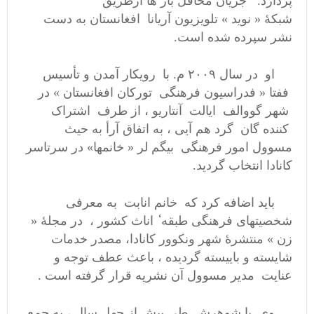
پردازد. جریان محافل بار ها ازطریق
شبکهٔ « نوید » تلویزیون آریانا افغانستان به دست
نشر سپرده شده است.
او در سال ۲۰۰۹ م. با رویکار آمدن و تأسیس
ففتا « فدراسیون فرهنگی تورکان افغانستان » در
شهر گووالف ایالت آنتاریو ، از طرف اشتراک
کننده گان گرد هم آیی ، به اتفاق آرأ به حیث
مسوول امور فرهنگی بیگم لر « خانمها» در سرتاسر
کانادا انتخاب گردید.
باید اضافه کرد که خانم انابت به معرفی
شخصیتهای فرهنگی طبقه ٔ اناث کشور ، در مجلهٔ «
زن » منتشرهٔ شهر ونکوور کانادا، مصدر خدمات
شایسته و باییسته گردیده ، باعث عطف توجه و
عنایت مدیر مسوول آن نشریه قرار گرفته است .
وی با شوهرش طی بیش از چهل سال ، به جمع