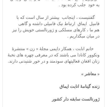
به خود جلب کرده بود .
گفتنیست ، اینجانب بیشتر از سال است که با
فامیل ایماق ارتباط نیک فامیلی داشته و گاهی
هم ما ، کارهای مسلکی و ژورنالستی خویش را نیز
در میان میگذاریم .
خانم انابت ، همکار دایمی مجلهٔ « زن » منتشرهٔ
ونکوور کانادا می باشند که در معرفی چهره ‌های نخبهٔ
زنان افغان فعالیتهای سودمند و در خور شنیدنی دارند.
« معاشر »
زنده گینامهٔ انابت ایماق
ژورنالست سابقه دار کشور