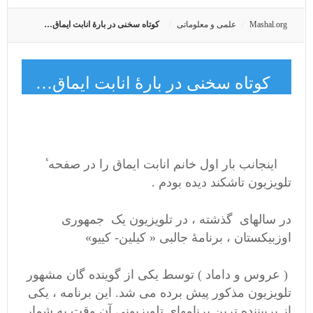
Mashal.org
علمی و معلوماتی
کوتاه سخنی در بارهٔ انابت ایماق…
کوتاه سخنی در بارهٔ انابت ایماق…
اینجانب بار اول خانم انابت ایماق را در صفحه ٔ
تلویزیون تاشکند دیده بودم .
در سالهای گذشته ، در تلویزیون یک جمهوری
اوزبیکستان ، برنامهٔ جالبی « کیلین- کییو»
( عروس و داماد ) توسط یکی از گوینده گان مشهور
تلویزیون مذکور پیش برده می ‌شد. این برنامه ، یکی
از پربیننده ترین برنامهای تلویزیونی آن وقت به شمار