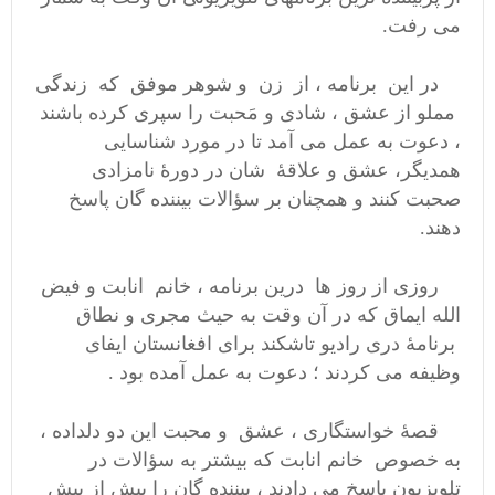
می رفت.
در این برنامه ، از زن و شوهر موفق که زندگی
مملو از عشق ، شادی و مَحبت را سپری کرده باشند
، دعوت به عمل می آمد تا در مورد شناسایی
همدیگر، عشق و علاقهٔ شان در دورهٔ نامزادی
صحبت کنند و همچنان بر سؤالات بیننده گان پاسخ
دهند.
روزی از روز ها درین برنامه ، خانم انابت و فیض
الله ایماق که در آن وقت به حیث مجری و نطاق
برنامهٔ دری رادیو تاشکند برای افغانستان ایفای
وظیفه می کردند ؛ دعوت به عمل آمده بود .
قصهٔ خواستگاری ، عشق و محبت این دو دلداده ،
به خصوص خانم انابت که بیشتر به سؤالات در
تلویزیون پاسخ می دادند ، بیننده گان را بیش از پیش