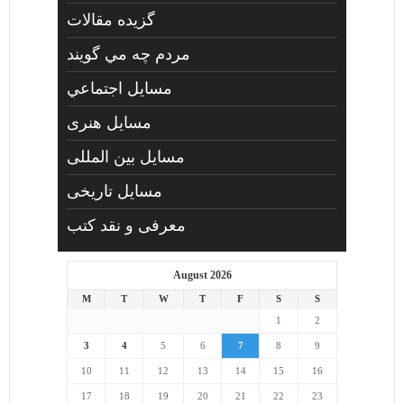
گزیده مقالات
مردم چه مي گويند
مسايل اجتماعي
مسايل هنری
مسایل بین المللی
مسایل تاریخی
معرفی و نقد کتب
August 2026
M
T
W
T
F
S
S
1
2
3
4
5
6
7
8
9
10
11
12
13
14
15
16
17
18
19
20
21
22
23