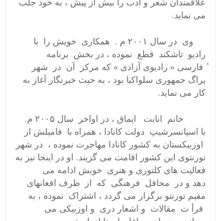
علاقمندان شعر و ادب را بیش از پیش ، به خود جلب
می نماید.
وی در سال ۲۰۰۱ م . همکاری خویش را با
رادیو تاشکند قطع نموده ، در بخش برنامه
ٔ فارسی « رادیوی آزادی » که مرکز آن در شهر
پراگ جمهوری سلواکیا بود ، به حیث خبرنگار آغاز به
کار می نماید.
خانم انابت ایماق ، در اواخر سال ۲۰۰۵ م.
با اسپانسرشیپ دولت کانادا ، همراه با فامیلش از
اوزبیکستان به کشور کانادا مهاجرت نموده ، در شهر
تورنتوی این کشور اقامت می گزیند. او در اینجا نیز به
فعالیت های کلتوری و هنری خویش ادامه می
دهد و در محافل فرهنگی که از طرف افغانهای
مقیم تورنتو برگزار می گردد ، اشتراک نموده ، به
قرأ ت مقالات و اشعار دری و اوزبیکی می