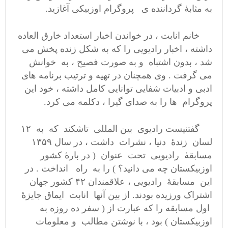
به مثابهٔ گرداننده ی پروگرام اوزبیکی آغازید.
خانم انابت ، در خواندن اخبار استعداد خارق العاده
داشته ، اخبار رادیویی را که به شکل زنده پخش می
شد ، بدون اشتباه و به صورت فصیح ، به خوانش
می گرفت . وی همچنان در تهیه و ترتیب برنامه های
ادبی و ادبیات شفایی توانایی کامل داشته ، خود این
پروگرام ها را به صدای گیرا ، دکلمه می کرد.
گفتنیست رادیوی بین المللی تاشکند که به ۱۲
لسان زندهٔ دنیا ، نشرات داشت ، در سال ۱۳۵۹
مسابقهٔ رادیویی تحت عنوان ( در بارهٔ کشور
اوزبیکستان چه می دانید؟ ) را به راه انداخت . در
این مسابقهٔ رادیویی ، علاقمندان ۴۲ کشور جهان
اشتراک ورزیده بودند. از بین آنها انابت ایماق جایزهٔ
اول مسابقه را که عبارت از ( سفر ده روزه به
اوزبیکستان ) بود ، با نوشتن مطالب و معلومات