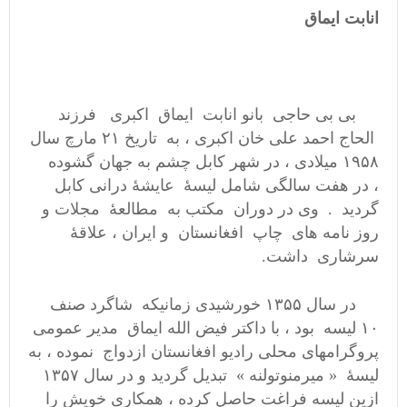
انابت ایماق
بی بی حاجی بانو انابت ایماق اکبری فرزند
الحاج احمد علی خان اکبری ، به تاریخ ۲۱ مارچ سال
۱۹۵۸ میلادی ، در شهر کابل چشم به جهان گشوده
، در هفت سالگی شامل لیسهٔ عایشهٔ درانی کابل
گردید . وی در دوران مکتب به مطالعهٔ مجلات و
روز نامه های چاپ افغانستان و ایران ، علاقهٔ
سرشاری داشت.
در سال ۱۳۵۵ خورشیدی زمانیکه شاگرد صنف
۱۰ لیسه بود ، با داکتر فیض الله ایماق مدیر عمومی
پروگرامهای محلی رادیو افغانستان ازدواج نموده ، به
لیسهٔ « میرمنوتولنه » تبدیل گردید و در سال ۱۳۵۷
ازین لیسه فراغت حاصل کرده ، همکاری خویش را