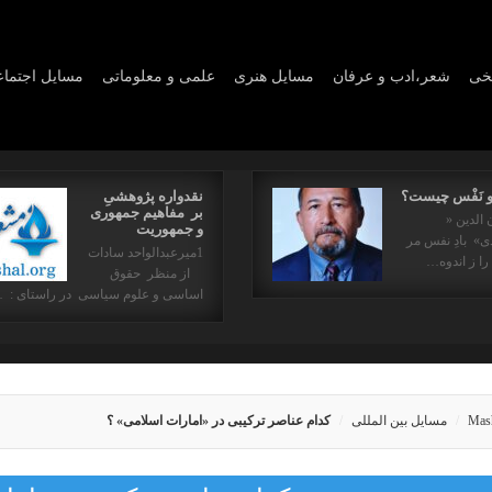
یخی
شعر،ادب و عرفان
مسايل هنری
علمی و معلوماتی
مسايل اجتما
و نَفْس چیست؟
نقدواره پژوهشیِ
بر مفاهیم جمهوری
 الدین «
و جمهوریت
» بادِ نفس مر
1میرعبدالواحد سادات
را ز اندوه…
از منظر حقوق
اساسی و علوم سیاسی در راستای : 
Mas
مسایل بین المللی
کدام عناصر ترکیبی در «امارات اسلامی» ؟