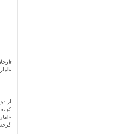
تارخا
«امار
از دو
«امار
گرجست