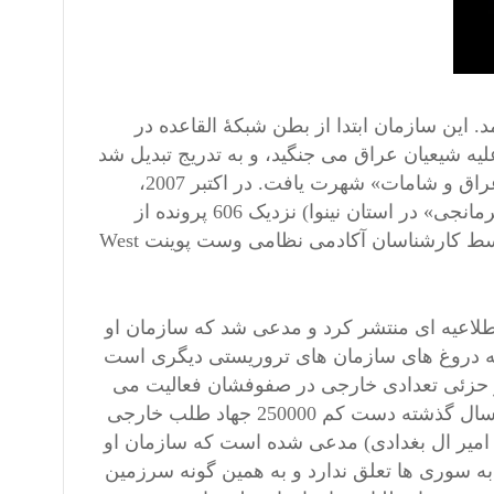
. این سازمان ابتدا از بطن شبکۀ القاعده در
لیه شیعیان عراق می جنگید، و به تدریج تبدیل شد
به «امارات اسلامی در عراق» و سپس به نام «امارات اسلامی در عراق و شامات» شهرت یافت. در اکتبر 2007،
ارتش نیروی زمینی ایالات متحده در شهر سنجار (به ز بان کردی «کرمانجی» در استان نینوا) نزدیک 606 پرونده از
اعضای خارجی این سازمان را کشف و ضبط کرد. این پرونده ها توسط کارشناسان آکادمی نظامی وست پوینت West
طلاعیه ای منتشر کرد و مدعی شد که سازمان او
غ مشابه دروغ های سازمان های تروریستی دیگری است
ی و حزئی تعدادی خارجی در صفوفشان فعالیت می
کنند. با این وجود، بر اساس گزارشات ارتش عرب سوریه طی سه سال گذشته دست کم 250000 جهاد طلب خارجی
دید امیر ال بغدادی) مدعی شده است که سازمان او
 سوری ها تعلق ندارد و به همین گونه سرزمین