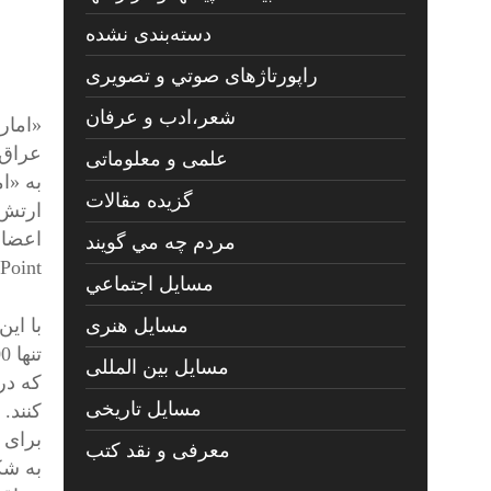
دسته‌بندی نشده
راپورتاژهای صوتي و تصويری
شعر،ادب و عرفان
«امار
عراق 
علمی و معلوماتی
گزیده مقالات
مردم چه مي گويند
Point مورد بررسی قرار گرفت.
مسايل اجتماعي
با ای
مسايل هنری
مسایل بین المللی
که در
مسایل تاریخی
برای 
معرفی و نقد کتب
به شک