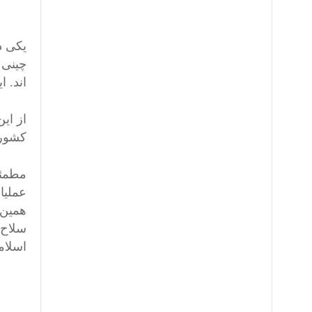
یکی د
چینی 
اند. 
از ای
کشور 
مطمئنا
عملیا
سلاح،
اسلامی» د