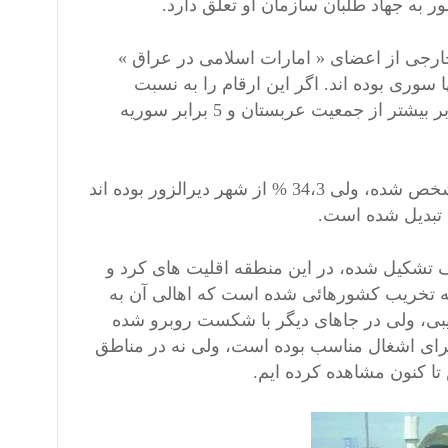
ر به جهاد طلبان سازمان او تعلق دارد.
 سنجار، 41 % تروریست های خارجی از اعضای « امارات اسلامی در عراق »
ی داشته اند، 18،8 % لیبیائی و تنها 8،2 % از آنها سوری بوده اند. اگر این ارقام را به نسبت
جمعیت کشورهای مربوطه حساب کنیم، جمعیت لیبیائی نسبتاً دو برابر بیشتر از جمعیت عربستان و 5 برابر سوریه
در مورد جهاد طلبان سوری، منشأ آنها به شکل پراکنده در کشور مشخص شده، ولی 34،3 % از شهر دیرالزور بوده اند
 تبدیل شده است.
لف تشکیل شده، در این منطقه اقلیت های کرد و
ق به تخریب کشورهائی شده است که اهالی آن به
لیبی، ولی در جاهای دیگر با شکست روبرو شده
برای اشغال مناسب بوده است، ولی نه در مناطق
تا کنون مشاهده کرده ایم.