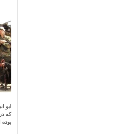
ابو ا
که در
بوده 