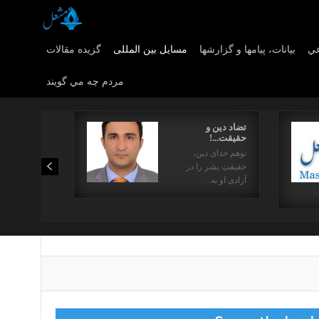
عي
بیانات، پیامها و گزارشها
مسایل بین المللی
گزیده مقالات
مردم چه مي گويند
تضاد دین و
حقیقت...!
توهم خدای دین،
حقیقتِ بشر را در
آزادی او به…
…