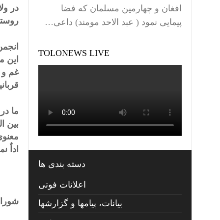
افغان و چهارمین مسلمان که فضا
روستا
پیمایی نمود ( عبد الاحد مومند) داعی…
انجمن
TOLONEWS LIVE
این م
غم و 
قربانی
ما در
بین ا
معنوی
اداٌ نم
دسته بندی ها
اعلانات فوتی
شورای
بیانات، پیامها و گزارشها