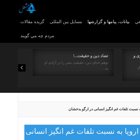
عي
بیانات، پیامها و گزارشها
مسایل بین المللی
گزیده مقالات
مردم چه مي گويند
ی و
تضاد دین و حقیقت...!
توهم خدای دین، حقیقتِ بشر را در آزادی او
ق
به…
…
ه نسبت تلفات غم انگیز انسانی در ارگو بدخشان
روپا به نسبت تلفات غم انگیز انسانی