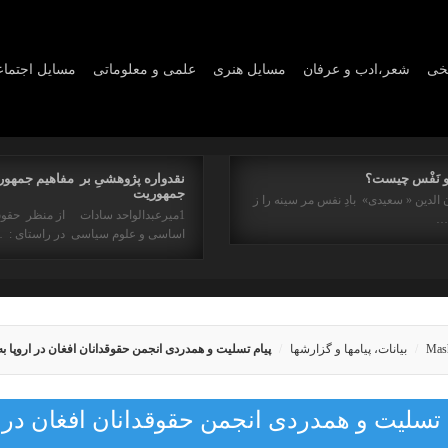
یخی
شعر،ادب و عرفان
مسايل هنری
علمی و معلوماتی
مسايل اجتما
و نَفْس چیست؟
نقدواره پژوهشیِ بر مفاهیم جمهور
جمهوریت
 الدین « سعیدی» بادِ نفس مر سینه را ز
1میرعبدالواحد سادات از منظر حقو
ه…
اساسی و علوم سیاسی در راستای : 
Mas
بیانات، پیامها و گزارشها
پیام تسلیت و همدردی انجمن حقوقدانان افغان در اروپا ب
 تسلیت و همدردی انجمن حقوقدانان افغان در ا