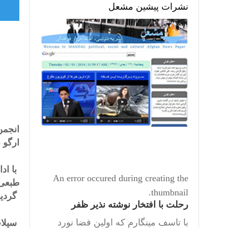
نشرات پیشین مشعل
انجمن
ارگو 
با اد
An error occured during creating the
طبعی 
thumbnail.
گردید
رحلت با افتخار نوشته نذیر ظفر
با تاسف مینگارم که اولین فضا نورد
سیلاب