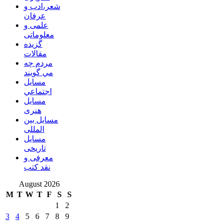
شعر،ادب و
عرفان
علمی و
معلوماتی
گزیده
مقالات
مردم چه
مي گويند
مسايل
اجتماعي
مسايل
هنری
مسایل بین
المللی
مسایل
تاریخی
معرفی و
نقد کتب
August 2026
M
T
W
T
F
S
S
1
2
3
4
5
6
7
8
9