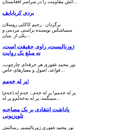
آتش مقاومت را در سراسر افغانستان…
بردی کربابایف
برگردان . رحیم کاکایی روسلان
سمیاشکین نویسنده براستی مردمی و
یکی از بنیان…
ژورنالیست، راوی حقیقت است،
نه مبلغ یک روایت
نور محمد غفوری هر حرفه‌ای چارچوب،
قواعد، اصول و معیارهای خاص…
پر له خەمم!
[خه‌م] پر له خەمم! پر لە خەم... خەم له
سینگمە، پر لە بەخەڵم‌و پر لە…
یاداشت انتقادی بر یک مصاحبه
تلویزیونی
نور محمد غفوری ژورنالیسم، رسالتش