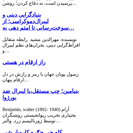
پرسیدن است، نه دفاع کردن؛ روشن…
بنیادگرایی دینی و
لیبرال‌دموکراسی؛ از
سوخت‌رسانی تا امتم دهی به…
نویسنده: مهرالدین مشید رابطه متقابل
افراط‌گرایی دینی، بحران‌های نظم لیبرال
و…
راز ارقام در هستی
رسول پویان جهان با رمز و رازش در دل
ارقام پنهان…
بنیامین؛ چپ مستقل،یا لیبرال ضد
بورژوا
Benjamin, walter (1892- 1940) آرام
بختیاری تخریب ریوانجیستی روشنگران
توسط ژورنالیسم زرد. والتر…
کله چې جګړه کاروبار شي