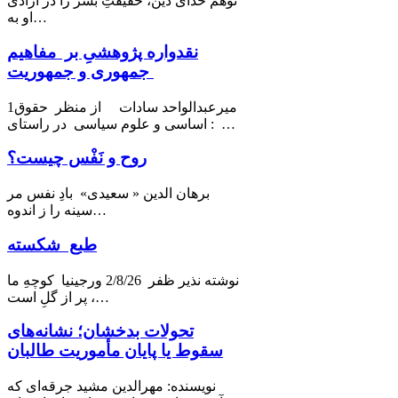
توهم خدای دین، حقیقتِ بشر را در آزادی
او به…
نقدواره پژوهشیِ بر مفاهیم
جمهوری و جمهوریت
1میرعبدالواحد سادات از منظر حقوق
اساسی و علوم سیاسی در راستای : …
روح و نَفْس چیست؟
برهان الدین « سعیدی» بادِ نفس مر
سینه را ز اندوه…
طبع شکسته
نوشته نذیر ظفر 2/8/26 ورجینیا كوچهِ ما
پر از گلِ است ،…
تحولات بدخشان؛ نشانه‌های
سقوط یا پایان مأموریت طالبان
نویسنده: مهرالدین مشید جرقه‌ای که