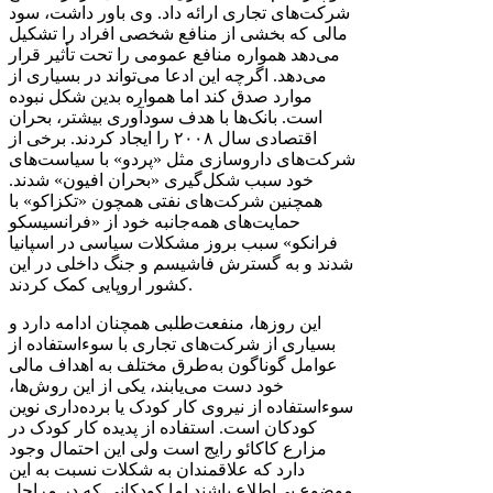
شرکت‌های تجاری ارائه داد. وی باور داشت، سود
مالی که بخشی از منافع شخصی افراد را تشکیل
می‌دهد همواره منافع عمومی را تحت تأثیر قرار
می‌دهد. اگرچه این ادعا می‌تواند در بسیاری از
موارد صدق کند اما همواره بدین شکل نبوده
است. بانک‌ها با هدف سودآوری بیشتر، بحران
اقتصادی سال ۲۰۰۸ را ایجاد کردند. برخی از
شرکت‌های داروسازی مثل «پردو» با سیاست‌های
خود سبب شکل‌گیری «بحران افیون» شدند.
همچنین شرکت‌های نفتی همچون «تکزاکو» با
حمایت‌های همه‌جانبه خود از «فرانسیسکو
فرانکو» سبب بروز مشکلات سیاسی در اسپانیا
شدند و به گسترش فاشیسم و جنگ داخلی در این
کشور اروپایی کمک کردند.
این روزها، منفعت‌طلبی همچنان ادامه دارد و
بسیاری از شرکت‌های تجاری با سوءاستفاده از
عوامل گوناگون به‌طرق مختلف به اهداف مالی
خود دست می‌یابند، یکی از این روش‌ها،
سوءاستفاده از نیروی کار کودک یا برده‌داری نوین
کودکان است. استفاده از پدیده کار کودک در
مزارع کاکائو رایج است ولی این احتمال وجود
دارد که علاقمندان به شکلات نسبت به این
موضوع بی‌اطلاع باشند اما کودکانی که در مراحل