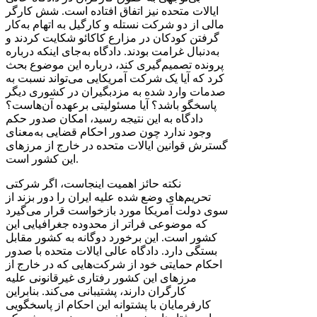
ایالات متحده نیز اتفاق افتاده است. شش کارگر
مالی از دو شرکت نستله و کارگیل به اتهام به‌کار
گرفتن کودکان در مزارع کاکائو شکایت کردند و
به‌دنبال غرامت بودند. دادگاه به‌جای اینکه درباره
پرونده تصمیم‌گیری کند، درباره این موضوع بحث
کرد که آیا یک شرکت آمریکایی می‌تواند نسبت به
صدمات وارد شده به مزدبگیران در کشوری دیگر
پاسخگو باشد؟ آیا مسئولیتی برعهده آن‌هاست؟
دادگاه به این نتیجه رسید، امکان صدور حکم
وجود ندارد چون صدور احکام قضایی به‌معنای
گسترش قوانین ایالات متحده در خارج از مرزهای
این کشور است.
نکته حائز اهمیت اینجاست، اگر شرکتی
تحریم‌های وضع شده علیه ایران را دور بزند از
سوی دولت آمریکا مورد بازخواست قرار می‌گیرد
که موضوعی فراتر از محدوده‌ جغرافیایی این
کشور است. این برخورد دوگانه به کشور مقابل
بستگی دارد. دادگاه عالی ایالات متحده با صدور
احکام حمایتی خود از شرکت‌هایی که در خارج از
مرزهای این کشور رفتاری غیرقانونی علیه
کارگران دارند، پشتیبانی می‌کند. بنابراین
کارفرمایان با پشتوانه این احکام از پاسخگویی