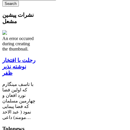
نشرات پیشین
مشعل
An error occured
during creating
the thumbnail.
رحلت با افتخار
نوشته نذیر
ظفر
با تاسف مینگارم
که اولین فضا
نورد افغان و
چهارمین مسلمان
که فضا پیمایی
نمود ( عبد الاحد
مومند) داعی…
Tolonews