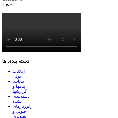
Live
دسته بندی ها
اعلانات
فوتی
بیانات،
پیامها و
گزارشها
دسته‌بندی
نشده
راپورتاژهای
صوتي و
تصويری