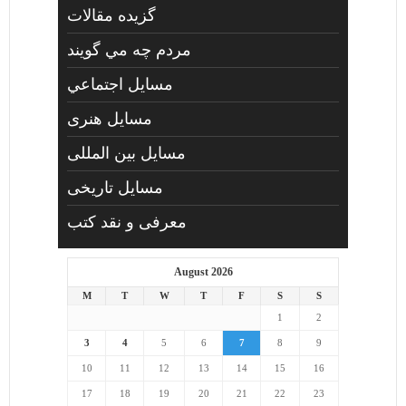
گزیده مقالات
مردم چه مي گويند
مسايل اجتماعي
مسايل هنری
مسایل بین المللی
مسایل تاریخی
معرفی و نقد کتب
August 2026
M
T
W
T
F
S
S
1
2
3
4
5
6
7
8
9
10
11
12
13
14
15
16
17
18
19
20
21
22
23