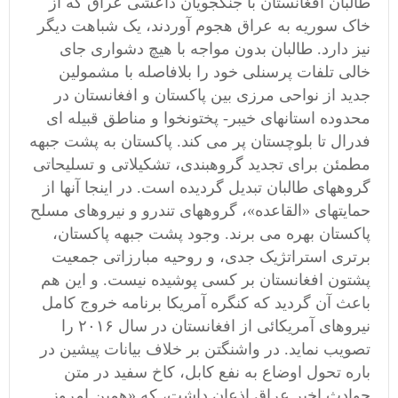
طالبان افغانستان با جنگجویان داعشی عراق که از
خاک سوریه به عراق هجوم آوردند، یک شباهت دیگر
نیز دارد. طالبان بدون مواجه با هیچ دشواری جای
خالی تلفات پرسنلی خود را بلافاصله با مشمولین
جدید از نواحی مرزی بین پاکستان و افغانستان در
محدوده استانهای خیبر- پختونخوا و مناطق قبیله ای
فدرال تا بلوچستان پر می کند. پاکستان به پشت جبهه
مطمئن برای تجدید گروهبندی، تشکیلاتی و تسلیحاتی
گروههای طالبان تبدیل گردیده است. در اینجا آنها از
حمایتهای «القاعده»، گروههای تندرو و نیروهای مسلح
پاکستان بهره می برند. وجود پشت جبهه پاکستان،
برتری استراتژیک جدی، و روحیه مبارزاتی جمعیت
پشتون افغانستان بر کسی پوشیده نیست. و این هم
باعث آن گردید که کنگره آمریکا برنامه خروج کامل
نیروهای آمریکائی از افغانستان در سال ۲۰۱۶ را
تصویب نماید. در واشنگتن بر خلاف بیانات پیشین در
باره تحول اوضاع به نفع کابل، کاخ سفید در متن
حوادث اخیر عراق اذعان داشت، که «همین امروز