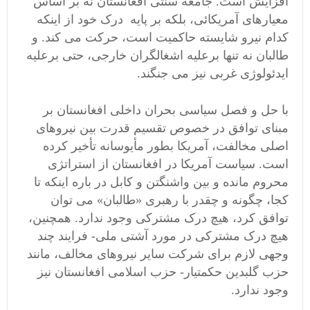
افزایش است. جامعه سنتی افغانستان نه بر اساس
معیارهای آمریکائی، بلکه بر پایه درک خود از اینکه
کدام نیرو شایسته حاکمیت است، حرکت می کند. و
طالبان نه تنها برعلیه اشغالگران خارجی، حتی برعلیه
ایدئولوژی غربی نیز می جنگند.
با حل و فصل سیاسی بحران داخلی افغانستان بر
مبنای توافق در خصوص تقسیم قدرت بین نیروهای
اصلی مخالفت، آمریکا بطور مأیوسانه تأخیر کرده
است. سیاست آمریکا در افغانستان از استراتژی
محروم مانده و بین واشنگتن و کابل در باره اینکه تا
کجا، چگونه و چقدر با رهبری «طالبان» می توان
توافق کرد، هیچ درک مشترکی وجود ندارد. همچنین،
هیچ درک مشترکی در مورد آشتی ملی- فرایند چند
وجهی لازم برای شرکت سایر نیروهای مخالف، مانند
حزب گلبدین حکمتیار- حزب اسلامی افغانستان نیز
وجود ندارد.