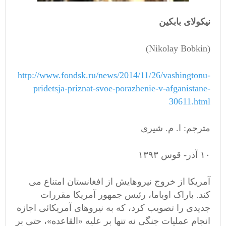
نیکولای بابکین
(Nikolay Bobkin)
http://www.fondsk.ru/news/2014/11/26/vashingtonu-
pridetsja-priznat-svoe-porazhenie-v-afganistane-
30611.html
مترجم: ا. م. شیری
۱۰ آذر- قوس ۱۳۹۳
آمریکا از خروج نیروهایش از افغانستان امتناع می
کند. باراک اوباما، رئیس جمهور آمریکا مقررات
جدیدی را تصویب کرد، که به نیروهای آمریکائی اجازه
انجام عملیات جنگی نه تنها بر علیه «القاعده»، حتی بر