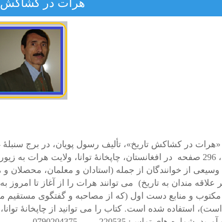
هرات در کشاکش ت
فصل، 296 صفحه در افغانستان، چاپخانۀ توانا، ولایت هرات به
سیعی از خوانندگان از جمله (استادان و معلمان، محصلان و 
 علاقه مندان به تاریخ) می توانند هرات را از آغاز تا امروز 
 مکتوب و منابع دست اول (که از مصاحبه و گفتگوی مستقیم م
است)، استفاده شده است. کتاب را می توانید از چاپخانۀ توان
د. شماره ‏های تماس: 220535 – 0790204375