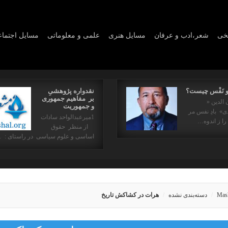
یخی
شعر،ادب و عرفان
مسايل هنری
علمی و معلوماتی
مسايل اجتما
و نَفْس چیست؟
نقدواره پژوهشیِ
بر مفاهیم جمهوری
 الدین «
و جمهوریت
» بادِ نفس مر
1میرعبدالواحد سادات
را ز اندوه…
از منظر حقوق
اساسی و علوم سیاسی در راستای : 
Mas
دسته‌بندی نشده
هرات در کشاکش تاریخ