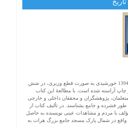
اریخ
کتاب «هرات در کشاکش تاریخ»، تألیف رسول پویان، در برج سنبلۀ 1394 خورشیدی به صورت قطع وزیری، در شش
 زیور چاپ آراسته شده است. با مطالعۀ این کتاب
متعلمان، پژوهشگران و محققان داخلی و خارجی
به طور فشرده و جامع بشناسند. در تألیف کتاب از
ؤلف با مردم و مشاهدات عینی نویسنده به حاصل
ا، واقع در شمال پارک مسجد جامع بزرگ هرات به