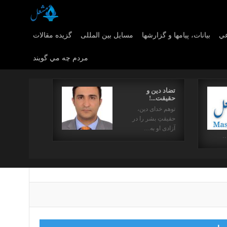
عي
بیانات، پیامها و گزارشها
مسایل بین المللی
گزیده مقالات
مردم چه مي گويند
تضاد دین و
حقیقت...!
توهم خدای دین،
حقیقتِ بشر را در
آزادی او به…
…