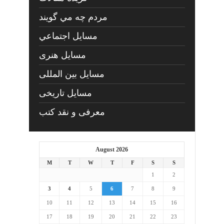
مردم چه مي گويند
مسايل اجتماعي
مسايل هنری
مسایل بین المللی
مسایل تاریخی
معرفی و نقد کتب
August 2026
M
T
W
T
F
S
S
1
2
3
4
5
6
7
8
9
10
11
12
13
14
15
16
17
18
19
20
21
22
23