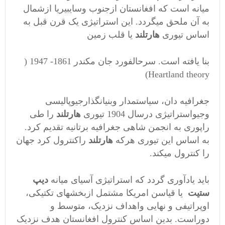
میانه است که افغانستان ازجنوب وسایبیریا ازشمال
به آن ملحق میگردد. این استراتیژی یک قرن قبل به
اساس تیوری
هارتلند
یا قلب زمین
بنا یافته است. سرحالفورد جان مکندر 1861- 1947 (
Heartland theory)
جغرافیه دان، سیاستمدار وبنیانگذارجیوپالیسی
وجیواستراتیژی درسال 1904 تیوری
هارتلند
را طی
راپوری به انجمن شاهی جغرافیه برتانیه تقدیم کرد.
به اساس این تیوری هرکه
هارتلند
راکنترول کرد جهان
را کنترول میکند.
باید یادآوری گردد که استراتیژی آسیای میانه
دیپ
ستیت
یا قیاسن امریکا مشتمل ازبخشهای تکتیکی،
اوپراتیفی و نهایی واهداف نزدیک، متوسط و
دوراست. بدین اساس کنترول افغانستان هدف نزدیک