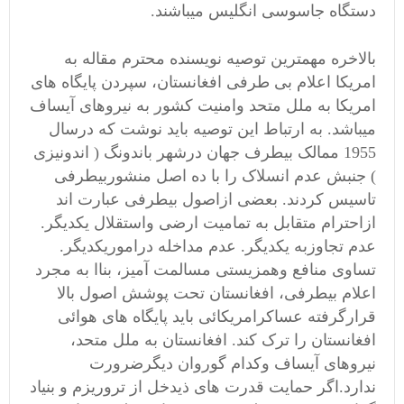
دستگاه جاسوسی انگلیس میباشند.
بالاخره مهمترین توصیه نویسنده محترم مقاله به
امریکا اعلام بی طرفی افغانستان، سپردن پایگاه های
امریکا به ملل متحد وامنیت کشور به نیروهای آیساف
میباشد. به ارتباط این توصیه باید نوشت که درسال
1955 ممالک بیطرف جهان درشهر باندونگ ( اندونیزی
) جنبش عدم انسلاک را با ده اصل منشوربیطرفی
تاسیس کردند. بعضی ازاصول بیطرفی عبارت اند
ازاحترام متقابل به تمامیت ارضی واستقلال یکدیگر.
عدم تجاوزبه یکدیگر. عدم مداخله دراموریکدیگر.
تساوی منافع وهمزیستی مسالمت آمیز، بناا به مجرد
اعلام بیطرفی، افغانستان تحت پوشش اصول بالا
قرارگرفته عساکرامریکائی باید پایگاه های هوائی
افغانستان را ترک کند. افغانستان به ملل متحد،
نیروهای آیساف وکدام گوروان دیگرضرورت
ندارد.اگر حمایت قدرت های ذیدخل از تروریزم و بنیاد