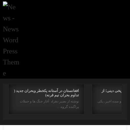
راتاریخی دینی؛ از
افغانستان در آستانه یکخطر وبحران جدید (
تداوم بحران نیم قرنه)
د در دو سده اخیر، یکی
نوشته از بصیر دهزاد آغاز جنگ ها و حملات
پراگنده گروه…