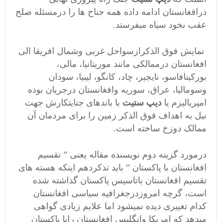
درافغانستان ادامه داده همه جناح ها را درمسئله صلح
عقب نخود سیاه میفرستد.
نمایش فوق الذکرازسواحل غربی وشمال افریقا الی
افغانستان درممالکی مانند موریتانیا، مالی،
بورکینافاسو، نایجیر، چاد، کانگو، لیبیا، سودان
وسومالیا، عراق، سوریه وافغانستان درجریان بوده
امپریالیزم یا
دیپ ستیت
با باندهای جنایتکارش جهت
نیل به اهداف فوق الذکر زمین را برای مردمان آن
ممالک دوزخ ساخته است.
درمورد گزینه دوم نویسنده مقاله یعنی ” تقسیم
افغانستان با پاکستان ” باید تذکردهم اینکه هسته های
تقسیم افغانستان باتاسیس پاکستان گذاشته شده
است، گرچه امروزدرجغرافیه سیاسی افغانستان
کدام تغییری دیده نمیشود اما علایم زیادی گواهی
میدهد که امریکا وانگلیس افغانستان رابا پاکستان