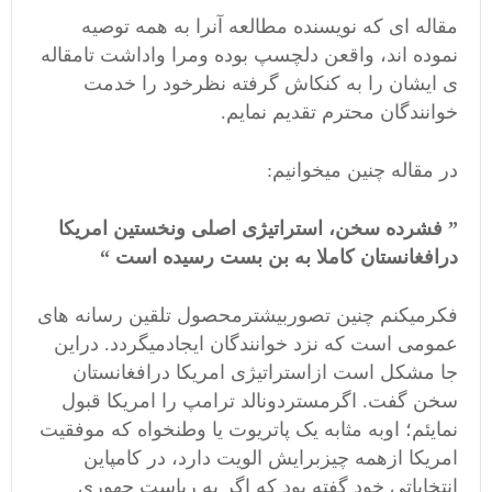
مقاله ای که نویسنده مطالعه آنرا به همه توصیه
نموده اند، واقعن دلچسپ بوده ومرا واداشت تامقاله
ی ایشان را به کنکاش گرفته نظرخود را خدمت
خوانندگان محترم تقدیم نمایم.
در مقاله چنین میخوانیم:
” فشرده سخن، استراتیژی اصلی ونخستین امریکا
درافغانستان کاملا به بن بست رسیده است “
فکرمیکنم چنین تصوربیشترمحصول تلقین رسانه های
عمومی است که نزد خوانندگان ایجادمیگردد. دراین
جا مشکل است ازاستراتیژی امریکا درافغانستان
سخن گفت. اگرمستردونالد ترامپ را امریکا قبول
نمایئم؛ اوبه مثابه یک پاتریوت یا وطنخواه که موفقیت
امریکا ازهمه چیزبرایش الویت دارد، در کامپاین
انتخاباتی خود گفته بود که اگر به ریاست جهوری