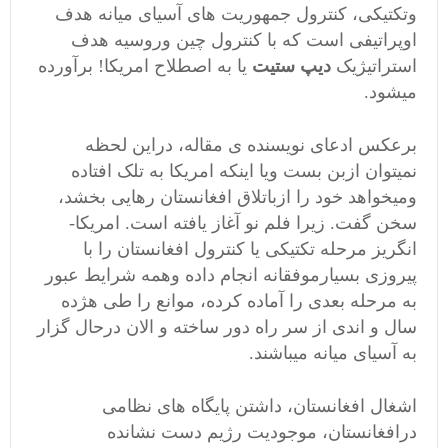
وتکتیکی، کنترول جمهوریت های آسیای میانه هدف
اوپراتیفی است که با کنترول چین وروسیه هدف
استراتیژیک
دیپ ستیت
یا به اصطلاح امریکا! برآورده
میشود.
برعکس ادعای نویسنده ی مقاله، دراین لحظه
نمیتوان ازبن بست ویا اینکه امریکا به تلک افتاده
ومیخواهد خود را ازباتلاق افغانستان رهایی بخشد،
سخن گفت. زیرا فلم نو آغاز یافته است. امریکا-
انگریز مرحله تکتیکی یا کنترول افغانستان را با
پیروزی بسیارموفقانه انجام داده وهمه شرایط عبور
به مرحله بعدی را آماده کرده، موانع را طی هژده
سال و اندی از سر راه دور ساخته و الان درحال گزار
به آسیای میانه میباشند.
اشغال افغانستان، داشتن پایگاه های نظامی
درافغانستان، موجودیت رژیم دست نشانده