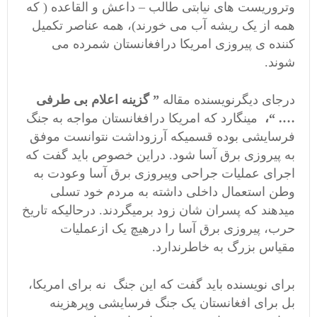
وتروریست های نیابتی طالب – داعش و القاعده ( که
همه از یک ریشه آب می خورند)، همه عناصر تکمیل
کننده ی پیروزی امریکا درافغانستان شمرده می
شوند.
درجای دیگرنویسنده مقاله
” گزینه اعلام بی طرفی
…. “،
مینگارد که امریکا درافغانستان مواجه به جنگ
فرسایشی بوده قسمیکه آرزوداشت نتوانست موفق
به پیروزی برق آسا شود. دراین خصوص باید گفت که
اجرای عملیات جراحی وپیروزی برق آسا وعودت به
وطن استعمال داخلی داشته به مردم خود تسلی
میدهند که پسران شان زود برمیگردند. درحالیکه تاریخ
حرب، پیروزی برق آسا را درهیچ یک ازعملیات
مقیاس بزرگ به خاطرندارد.
برای نویسنده باید گفت که این جنگ نه برای امریکا،
بل برای افغانستان یک جنگ فرسایشی وپرهزینه