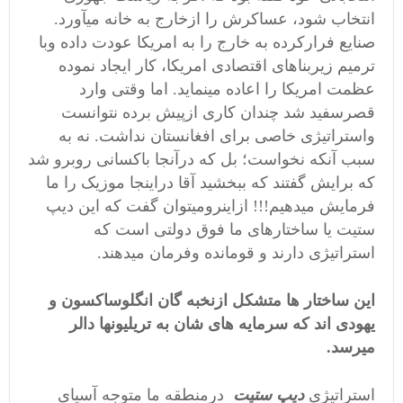
انتخاب شود، عساکرش را ازخارج به خانه میآورد.
صنایع فرارکرده به خارج را به امریکا عودت داده وبا
ترمیم زیربناهای اقتصادی امریکا، کار ایجاد نموده
عظمت امریکا را اعاده مینماید. اما وقتی وارد
قصرسفید شد چندان کاری ازپیش برده نتوانست
واستراتیژی خاصی برای افغانستان نداشت. نه به
سبب آنکه نخواست؛ بل که درآنجا باکسانی روبرو شد
که برایش گفتند که ببخشید آقا دراینجا موزیک را ما
فرمایش میدهیم!!! ازاینرومیتوان گفت که این
دیپ
ستیت
یا ساختارهای ما فوق دولتی است که
استراتیژی دارند و قومانده وفرمان میدهند.
این ساختار ها متشکل ازنخبه گان انگلوساکسون و
یهودی اند که سرمایه های شان به تریلیونها دالر
میرسد.
استراتیژی
دیپ ستیت
درمنطقه ما متوجه آسیای