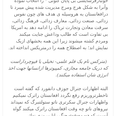
خونبارفرسایشی بی پایان کنونی “
را انتخاب نموده
وآنرا به شکل هرج ومرج مدیریت شده پیش میبرد تا
درافغانستان به هروسیله ی هدف های چون نفوس
زدائی، صنعت زدائی، معارف زدائی، فرهنگ زدائی،
سرقت معادن وتجارت تریاک را ادامه دهد به امریکا
بی تفاوت است که طالب وداعش جنایت میکنند
ومردم کشته میشوند زیرا این همه بخشهای ازیک
نمایش اند؛ به اصطلاح همه را درمتریکس انداخته اند.
(مترکس نام یک فلم علمی- تخیلی یا فیوچرداراست
که دریک جامعه مجازی، کمپیوترها ازانسانها جهت اخذ
انرژی شان استفاده میکنند)
.
البته اظهارات جنرال جوزف دانفورد که گفته است
تاخطرتروریزم رفع نگردد افغانستان راترک نمیکنیم
واظهارات جنرال سکرتری ناتو ستولتنبرگ که نمیداند
نیروهای ناتو چه وقت افغانستان راترک میکنند گواه
آنست که
دیپ ستیت
جنگ راتا پیروزی نهائی