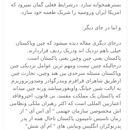
بسترهمخوابه سازد. درشرایط فعلی گمان نمیرود که
امریکا ایران وروسیه را شریک طعمه خود سازد.
و اما در جای دیگر:
درجای دیگری مقاله دیده میشود که چین وپاکستان
خیلی باهم نزدیک اند ودریک ردیف قراردارند.
پاکستان یعنی چین وچین یعنی پاکستان است.
درحالیکه چنین نیست ومهم ترین عوامل نزدیکی چین
وپاکستان مسئله سرحدی بین هند وچین، تجارت چین
ازطریق شاهرای قراقرم وبندرگوادر وصدورتروریزم
به ایالت شین جیانگ واویغورمیباشد ورنه چین میداند
که پاکستان یک مملکت مفسد، بی قانون، اجیروفاقد
اعتباربین المللی است که اکثر رهبران ملکی ونظامی
اش مخصوصن سازمان جهنمی ” آی اس آی ” از
زمان تاسیس نامیمون پاکستان تاحال همه از پدر
پدرنوکران انگلیس ونیابتی های ” ام آی شش”