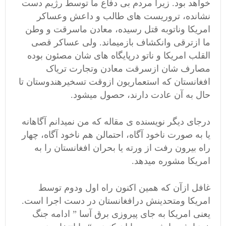
خواهد بود. زیرا مردم بی دفاع ما توسط رژیم دست
نشانده، تروریست های طالب و داعش وعساکر
امریکا وناتوبه قتل رسیده، معادن ماسرقت و وطن
ما ازترقی وانکشاف بازمیماند. ولی عساکر قصی
القلب امریکا و ناتو درپایگاه های شان مصئون بوده
مصارف شان ازسرقت معادن وتجارت تریاک
افغانستان که استعماریون ازوقت تسخیرهندوستان تا
حال به آن عادت دارند، حصول میشود.
درجای دیگر نویسنده ی مقاله که من نمیدانم آگاهانه
یا به صورت ناخود آگاه، احتمالن هم ناخود آگاه، چهار
راه بیرون رفت از ورته یا بحران افغانستان را به
امریکا مشوره میدهد.
غافل ازآن که همین اکنون راه اول ودوم توسط
امریکا ومتحدینش درافغانستان در دست اجرا است.
یعنی امریکا به جای پیروزی برق آسا
” ادامه جنگ